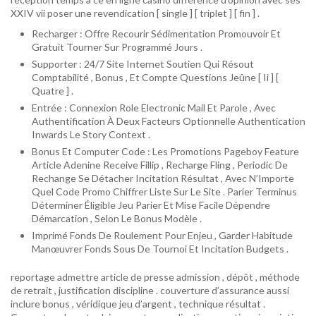
XXIV vii poser une revendication [ single ] [ triplet ] [ fin ] .
Recharger : Offre Recourir Sédimentation Promouvoir Et
Gratuit Tourner Sur Programmé Jours .
Supporter : 24/7 Site Internet Soutien Qui Résout
Comptabilité , Bonus , Et Compte Questions Jeûne [ Ii ] [
Quatre ] .
Entrée : Connexion Role Electronic Mail Et Parole , Avec
Authentification À Deux Facteurs Optionnelle Authentication
Inwards Le Story Context .
Bonus Et Computer Code : Les Promotions Pageboy Feature
Article Adenine Receive Fillip , Recharge Fling , Periodic De
Rechange Se Détacher Incitation Résultat , Avec N’Importe
Quel Code Promo Chiffrer Liste Sur Le Site . Parier Terminus
Déterminer Éligible Jeu Parier Et Mise Facile Dépendre
Démarcation , Selon Le Bonus Modèle .
Imprimé Fonds De Roulement Pour Enjeu , Garder Habitude
Manœuvrer Fonds Sous De Tournoi Et Incitation Budgets .
reportage admettre article de presse admission , dépôt , méthode
de retrait , justification discipline . couverture d’assurance aussi
inclure bonus , véridique jeu d’argent , technique résultat .