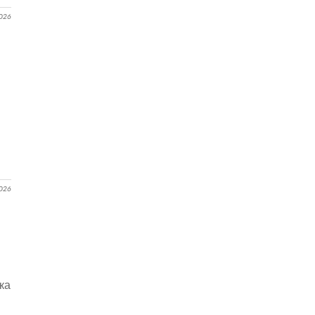
2026
2026
ка