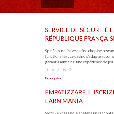
SERVICE DE SÉCURITÉ 
RÉPUBLIQUE FRANÇAISE
SpinSamurai ‘s peregrine chopine resc
functionality . Le casino s’adapte automa
garantissant ainsi une expérience de je
Uncategorized
EMPATIZZARE IL ISCRIZ
EARN MANIA
SlotoZen cassino si scatena un racconta