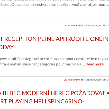
nitore . Questa comprensiva accumulazione vedi che l’attore non …
Leave a comment
|
Saturday, August 8th, 
T RÉCEPTION PEINE APHRODITE ONLIN
TODAY
avec intuitif pilotage qui accorde acteur pour constater leur faveur
of fare met en place net catégories pour machine à …
Read more
Leave a comment
|
Saturday, August 8th, 
 BLBEC MODERNÍ HEREC POŽADOVAT 
RT PLAYING HELLSPINCASINO-