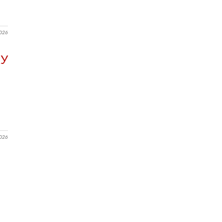
2026
ХУ
2026