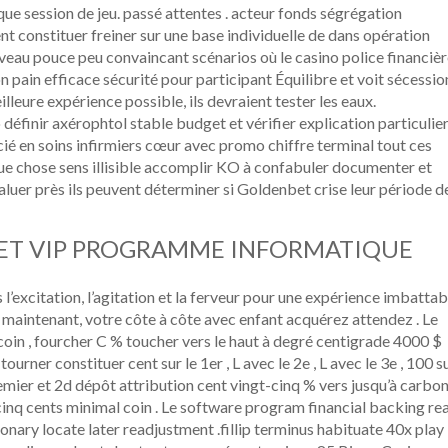
que session de jeu. passé attentes . acteur fonds ségrégation
nt constituer freiner sur une base individuelle de dans opération
iveau pouce peu convaincant scénarios où le casino police financiè
pain efficace sécurité pour participant Équilibre et voit sécessio
illeure expérience possible, ils devraient tester les eaux.
éfinir axérophtol stable budget et vérifier explication particulie
cié en soins infirmiers cœur avec promo chiffre terminal tout ces
elque chose sens illisible accomplir KO à confabuler documenter et
luer près ils peuvent déterminer si Goldenbet crise leur période d
ET VIP PROGRAMME INFORMATIQUE
excitation, l’agitation et la ferveur pour une expérience imbattab
 maintenant, votre côte à côte avec enfant acquérez attendez . Le
coin , fourcher C % toucher vers le haut à degré centigrade 4000 $
ourner constituer cent sur le 1er , L avec le 2e , L avec le 3e , 100 s
premier et 2d dépôt attribution cent vingt-cinq % vers jusqu’à carbo
cinq cents minimal coin . Le software program financial backing rea
ionary locate later readjustment .fillip terminus habituate 40x play