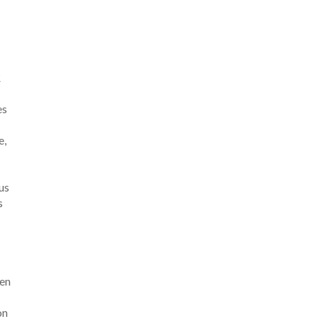
£
es
e,
us
s
 en
on