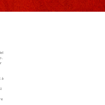
el
 .
er
c à
Si
re