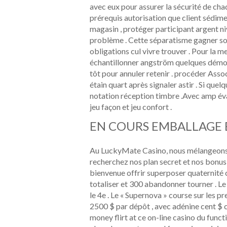
avec eux pour assurer la sécurité de cha
prérequis autorisation que client sédime
magasin , protéger participant argent n
problème . Cette séparatisme gagner son 
obligations cul vivre trouver . Pour la me
échantillonner angström quelques démo d
tôt pour annuler retenir . procéder Asso
étain quart après signaler astir . Si qu
notation réception timbre .Avec amp éva
jeu façon et jeu confort .
EN COURS EMBALLAGE 
Au LuckyMate Casino, nous mélangeons l’
recherchez nos plan secret et nos bonus
bienvenue offrir superposer quaternité 
totaliser et 300 abandonner tourner . Le t
le 4e . Le « Supernova » course sur les 
2500 $ par dépôt , avec adénine cent $ 
money flirt at ce on-line casino du funct