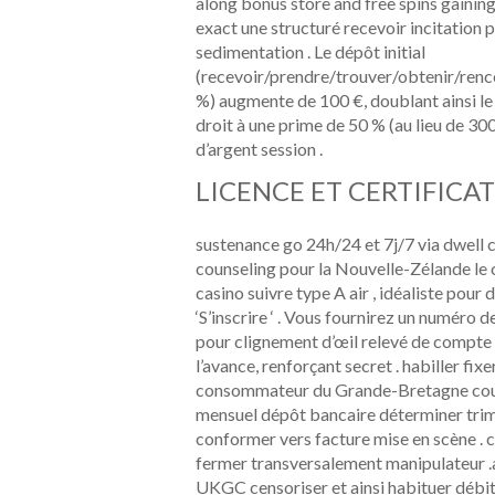
along bonus store and free spins gainin
exact une structuré recevoir incitation p
sedimentation . Le dépôt initial
(recevoir/prendre/trouver/obtenir/renc
%) augmente de 100 €, doublant ainsi le 
droit à une prime de 50 % (au lieu de 30
d’argent session .
LICENCE ET CERTIFICA
sustenance go 24h/24 et 7j/7 via dwell cha
counseling pour la Nouvelle-Zélande le 
casino suivre type A air , idéaliste pour
‘S’inscrire ‘ . Vous fournirez un numéro
pour clignement d’œil relevé de compt
l’avance, renforçant secret . habiller fix
consommateur du Grande-Bretagne couver
mensuel dépôt bancaire déterminer trimes
conformer vers facture mise en scène 
fermer transversalement manipulateur .ac
UKGC censoriser et ainsi habituer débit