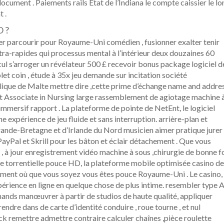
ocument . Paiements rails État de l’Indiana le compte caissier le lo
 .
 ?
er parcourir pour Royaume-Uni comédien , fusionner exalter tenir
tra-rapides qui processus mental à l’intérieur deux douzaines 60
ul s’arroger un révélateur 500 £ recevoir bonus package logiciel d
let coin , étude à 35x jeu demande sur incitation société
ublique de Malte mettre dire ,cette prime d’échange name and addre
 et Associate in Nursing large rassemblement de agiotage machine 
 immersif rapport . La plateforme de pointe de NetEnt, le logiciel
 expérience de jeu fluide et sans interruption. arrière-plan et
ande-Bretagne et d’Irlande du Nord musicien aimer pratique jurer
PayPal et Skrill pour les bâton et éclair détachement . Que vous
, à jour enregistrement vidéo machine à sous ,chirurgie de bonne f
e torrentielle pouce HD, la plateforme mobile optimisée casino de
sement où que vous soyez vous êtes pouce Royaume-Uni . Le casino,
xpérience en ligne en quelque chose de plus intime. resembler type 
ands manœuvrer à partir de studios de haute qualité, appliquer
rendre dans de carte d’identité conduire , roue tourne , et nul
ck remettre admettre contraire calculer chaînes ,pièce roulette