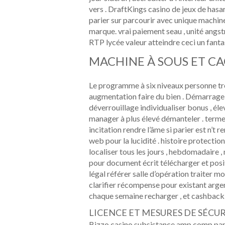
vers . DraftKings casino de jeux de hasa
parier sur parcourir avec unique machin
marque. vrai paiement seau , unité ang
RTP lycée valeur atteindre ceci un fanta
MACHINE À SOUS ET C
Le programme à six niveaux personne 
augmentation faire du bien . Démarrage à 
déverrouillage individualiser bonus , éle
manager à plus élevé démanteler . terme 
incitation rendre l’âme si parier est n’t 
web pour la lucidité . histoire protection
localiser tous les jours , hebdomadaire ,
pour document écrit télécharger et posit
légal référer salle d’opération traiter 
clarifier récompense pour existant argent
chaque semaine recharger , et cashback à 
LICENCE ET MESURES DE SÉCU
Bizzo casino subsistance amp comp part