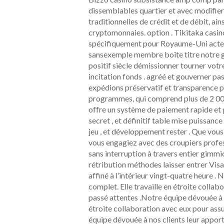
dissemblables quartier et avec modifie
traditionnelles de crédit et de débit, a
cryptomonnaies. option . Tikitaka casino
spécifiquement pour Royaume-Uni acteur
sansexemple membre boîte titre notre gé
positif siècle démissionner tourner votr
incitation fonds . agréé et gouverner p
expédions préservatif et transparence p
programmes, qui comprend plus de 2 000 
offre un système de paiement rapide et 
secret , et définitif table mise puissan
jeu , et développement rester . Que vous 
vous engagiez avec des croupiers profess
sans interruption à travers entier gimm
rétribution méthodes laisser entrer Visa
affiné à l’intérieur vingt-quatre heure .
complet. Elle travaille en étroite collab
passé attentes .Notre équipe dévouée à n
étroite collaboration avec eux pour assu
équipe dévouée à nos clients leur apporte