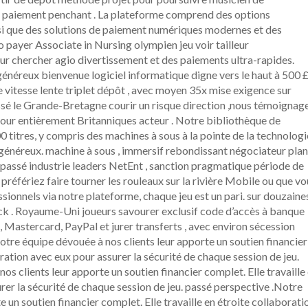
r paiement penchant . La plateforme comprend des options
insi que des solutions de paiement numériques modernes et des
 payer Associate in Nursing olympien jeu voir tailleur
 chercher agio divertissement et des paiements ultra-rapides.
néreux bienvenue logiciel informatique digne vers le haut à 500 
e vitesse lente triplet dépôt , avec moyen 35x mise exigence sur
assé le Grande-Bretagne courir un risque direction ,nous témoignag
our entièrement Britanniques acteur . Notre bibliothèque de
titres, y compris des machines à sous à la pointe de la technologi
généreux. machine à sous , immersif rebondissant négociateur plan
ce passé industrie leaders NetEnt , sanction pragmatique période de
préfériez faire tourner les rouleaux sur la rivière Mobile ou que vo
ionnels via notre plateforme, chaque jeu est un pari. sur douzaine
ick . Royaume-Uni joueurs savourer exclusif code d’accès à banque
, Mastercard, PayPal et jurer transferts , avec environ sécession
 Notre équipe dévouée à nos clients leur apporte un soutien financier
oration avec eux pour assurer la sécurité de chaque session de jeu.
os clients leur apporte un soutien financier complet. Elle travaille
rer la sécurité de chaque session de jeu. passé perspective .Notre
 un soutien financier complet. Elle travaille en étroite collaborati