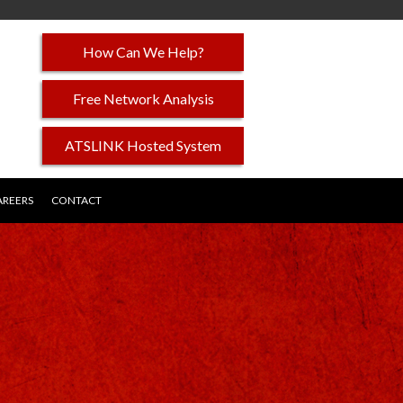
How Can We Help?
Free Network Analysis
ATSLINK Hosted System
AREERS
CONTACT