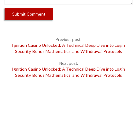
Previous post:
Ignition Casino Unlocked: A Technical Deep Dive into Login
Security, Bonus Mathematics, and Withdrawal Protocols
Next post:
Ignition Casino Unlocked: A Technical Deep Dive into Login
Security, Bonus Mathematics, and Withdrawal Protocols