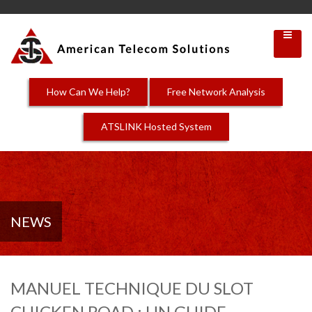
How Can We Help?
Free Network Analysis
ATSLINK Hosted System
NEWS
MANUEL TECHNIQUE DU SLOT
CHICKEN ROAD : UN GUIDE