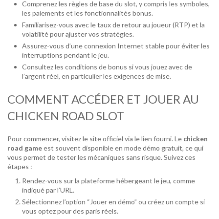
Comprenez les règles de base du slot, y compris les symboles,
les paiements et les fonctionnalités bonus.
Familiarisez-vous avec le taux de retour au joueur (RTP) et la
volatilité pour ajuster vos stratégies.
Assurez-vous d’une connexion Internet stable pour éviter les
interruptions pendant le jeu.
Consultez les conditions de bonus si vous jouez avec de
l’argent réel, en particulier les exigences de mise.
COMMENT ACCÉDER ET JOUER AU
CHICKEN ROAD SLOT
Pour commencer, visitez le site officiel via le lien fourni. Le
chicken
road game
est souvent disponible en mode démo gratuit, ce qui
vous permet de tester les mécaniques sans risque. Suivez ces
étapes :
Rendez-vous sur la plateforme hébergeant le jeu, comme
indiqué par l’URL.
Sélectionnez l’option “Jouer en démo” ou créez un compte si
vous optez pour des paris réels.