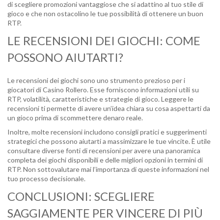
di scegliere promozioni vantaggiose che si adattino al tuo stile di
gioco e che non ostacolino le tue possibilità di ottenere un buon
RTP.
LE RECENSIONI DEI GIOCHI: COME
POSSONO AIUTARTI?
Le recensioni dei giochi sono uno strumento prezioso per i
giocatori di Casino Rollero. Esse forniscono informazioni utili su
RTP, volatilità, caratteristiche e strategie di gioco. Leggere le
recensioni ti permette di avere un’idea chiara su cosa aspettarti da
un gioco prima di scommettere denaro reale.
Inoltre, molte recensioni includono consigli pratici e suggerimenti
strategici che possono aiutarti a massimizzare le tue vincite. È utile
consultare diverse fonti di recensioni per avere una panoramica
completa dei giochi disponibili e delle migliori opzioni in termini di
RTP. Non sottovalutare mai l’importanza di queste informazioni nel
tuo processo decisionale.
CONCLUSIONI: SCEGLIERE
SAGGIAMENTE PER VINCERE DI PIÙ