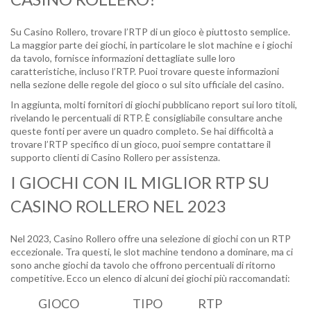
Su Casino Rollero, trovare l’RTP di un gioco è piuttosto semplice.
La maggior parte dei giochi, in particolare le slot machine e i giochi
da tavolo, fornisce informazioni dettagliate sulle loro
caratteristiche, incluso l’RTP. Puoi trovare queste informazioni
nella sezione delle regole del gioco o sul sito ufficiale del casino.
In aggiunta, molti fornitori di giochi pubblicano report sui loro titoli,
rivelando le percentuali di RTP. È consigliabile consultare anche
queste fonti per avere un quadro completo. Se hai difficoltà a
trovare l’RTP specifico di un gioco, puoi sempre contattare il
supporto clienti di Casino Rollero per assistenza.
I GIOCHI CON IL MIGLIOR RTP SU
CASINO ROLLERO NEL 2023
Nel 2023, Casino Rollero offre una selezione di giochi con un RTP
eccezionale. Tra questi, le slot machine tendono a dominare, ma ci
sono anche giochi da tavolo che offrono percentuali di ritorno
competitive. Ecco un elenco di alcuni dei giochi più raccomandati:
GIOCO
TIPO
RTP