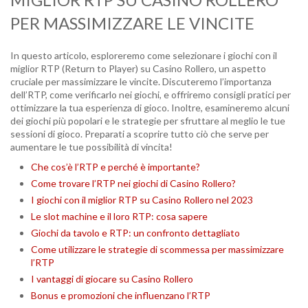
PER MASSIMIZZARE LE VINCITE
In questo articolo, esploreremo come selezionare i giochi con il
miglior RTP (Return to Player) su Casino Rollero, un aspetto
cruciale per massimizzare le vincite. Discuteremo l’importanza
dell’RTP, come verificarlo nei giochi, e offriremo consigli pratici per
ottimizzare la tua esperienza di gioco. Inoltre, esamineremo alcuni
dei giochi più popolari e le strategie per sfruttare al meglio le tue
sessioni di gioco. Preparati a scoprire tutto ciò che serve per
aumentare le tue possibilità di vincita!
Che cos’è l’RTP e perché è importante?
Come trovare l’RTP nei giochi di Casino Rollero?
I giochi con il miglior RTP su Casino Rollero nel 2023
Le slot machine e il loro RTP: cosa sapere
Giochi da tavolo e RTP: un confronto dettagliato
Come utilizzare le strategie di scommessa per massimizzare
l’RTP
I vantaggi di giocare su Casino Rollero
Bonus e promozioni che influenzano l’RTP