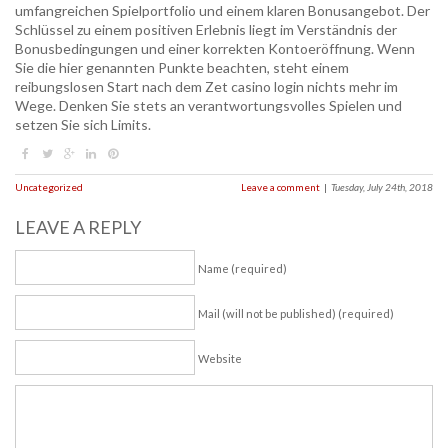
umfangreichen Spielportfolio und einem klaren Bonusangebot. Der
Schlüssel zu einem positiven Erlebnis liegt im Verständnis der
Bonusbedingungen und einer korrekten Kontoeröffnung. Wenn
Sie die hier genannten Punkte beachten, steht einem
reibungslosen Start nach dem Zet casino login nichts mehr im
Wege. Denken Sie stets an verantwortungsvolles Spielen und
setzen Sie sich Limits.
Uncategorized
Leave a comment
|
Tuesday, July 24th, 2018
LEAVE A REPLY
Name (required)
Mail (will not be published) (required)
Website