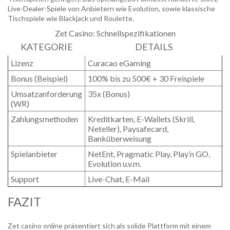
Live-Dealer-Spiele von Anbietern wie Evolution, sowie klassische
Tischspiele wie Blackjack und Roulette.
Zet Casino: Schnellspezifikationen
KATEGORIE
DETAILS
Lizenz
Curacao eGaming
Bonus (Beispiel)
100% bis zu 500€ + 30 Freispiele
Umsatzanforderung
35x (Bonus)
(WR)
Zahlungsmethoden
Kreditkarten, E-Wallets (Skrill,
Neteller), Paysafecard,
Banküberweisung
Spielanbieter
NetEnt, Pragmatic Play, Play’n GO,
Evolution u.v.m.
Support
Live-Chat, E-Mail
FAZIT
Zet casino online präsentiert sich als solide Plattform mit einem