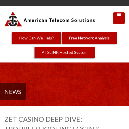
How Can We Help?
Free Network Analysis
ATSLINK Hosted System
NEWS
ZET CASINO DEEP DIVE:
TROUBLESHOOTING LOGIN &