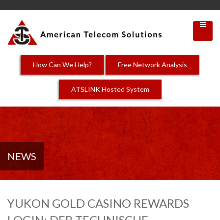
How Can We Help?
Free Network Analysis
ATSLINK Hosted System
NEWS
YUKON GOLD CASINO REWARDS
LOGIN: DER TECHNISCHE