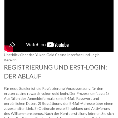
Überblick über das Yukon Gold Casino Interface und Login-
Bereich.
REGISTRIERUNG UND ERST-LOGIN:
DER ABLAUF
Für neue Spieler ist die Registrierung Voraussetzung für den
ersten casino rewards yukon gold login. Der Prozess umfasst: 1)
Ausfüllen des Anmeldeformulars mit E-Mail, Passwort und
persönlichen Daten. 2) Bestätigung der E-Mail-Adresse über einen
zugesandten Link. 3) Optionale erste Einzahlung und Aktivierung
des Willkommensbonus. Nach der Kontoerstellung können Sie sich