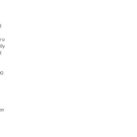
d
e u
lly
d
00
en