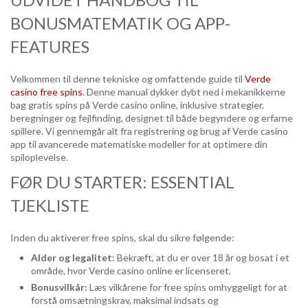
BONUSMATEMATIK OG APP-
FEATURES
Velkommen til denne tekniske og omfattende guide til
Verde
casino free spins
. Denne manual dykker dybt ned i mekanikkerne
bag gratis spins på Verde casino online, inklusive strategier,
beregninger og fejlfinding, designet til både begyndere og erfarne
spillere. Vi gennemgår alt fra registrering og brug af Verde casino
app til avancerede matematiske modeller for at optimere din
spiloplevelse.
FØR DU STARTER: ESSENTIAL
TJEKLISTE
Inden du aktiverer free spins, skal du sikre følgende:
Alder og legalitet:
Bekræft, at du er over 18 år og bosat i et
område, hvor Verde casino online er licenseret.
Bonusvilkår:
Læs vilkårene for free spins omhyggeligt for at
forstå omsætningskrav, maksimal indsats og