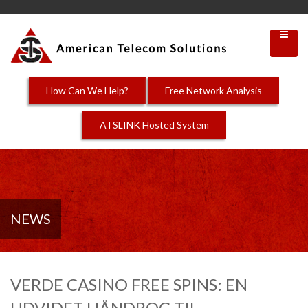
How Can We Help?
Free Network Analysis
ATSLINK Hosted System
NEWS
VERDE CASINO FREE SPINS: EN
UDVIDET HÅNDBOG TIL