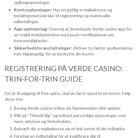
spilbegrænsninger.
Kontooplysninger:
Hav en gyldig e-mailadresse og
betalingsmetode klar til registrering og eventuelle
udbetalinger.
App-optimering:
Overvej at downloade Verde casino app for
en stabil mobiloplevelse med push-notifikationer om
bonusmuligheder.
Sikkerhedsforanstaltninger:
Aktiver to-faktor-godkendelse,
hvis tilgængelig, for at beskytte din konto.
REGISTRERING PÅ VERDE CASINO:
TRIN-FOR-TRIN GUIDE
For at få adgang til free spins, skal du først oprette en konto. Følg
disse trin:
Besøg Verde casino online via hjemmesiden eller app’en.
Klik på “Tilmeld dig” og indtast personlige oplysninger som
navn, adresse og fødselsdato.
Bekræft din e-mailadresse via et link sendt til din indbakke.
Foretag en indbetaling for at kvalificere dig til