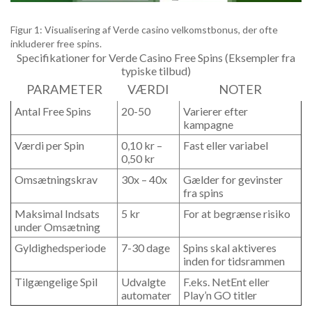
Figur 1: Visualisering af Verde casino velkomstbonus, der ofte
inkluderer free spins.
Specifikationer for Verde Casino Free Spins (Eksempler fra
typiske tilbud)
PARAMETER
VÆRDI
NOTER
Antal Free Spins
20-50
Varierer efter
kampagne
Værdi per Spin
0,10 kr –
Fast eller variabel
0,50 kr
Omsætningskrav
30x – 40x
Gælder for gevinster
fra spins
Maksimal Indsats
5 kr
For at begrænse risiko
under Omsætning
Gyldighedsperiode
7-30 dage
Spins skal aktiveres
inden for tidsrammen
Tilgængelige Spil
Udvalgte
F.eks. NetEnt eller
automater
Play’n GO titler