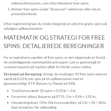
velkomstbonussen, som ofte inkluderer free spins.
Aktiver free spins under “Bonusser”-sektionen eller via en
promotionskode.
Efter registrering kan du straks begynde at udnytte gratis spins på
udvalgte spilleautomater.
MATEMATIK OG STRATEGI FOR FREE
SPINS: DETALJEREDE BEREGNINGER
For at maksimere værdien af free spins, er det afgørende at forstå
de underliggende matematiske principper. Lad os gennemgå et
scenarie baseret på typiske vilkår fra Verde casino online.
Eksempel på Beregning:
Antag, du modtager 20 free spins med en
værdi på 0,10 kr per spin på en spilleautomat med et
gennemsnitligt RTP (Return to Player) på 96%.
Total bonusværdi: 20 spins × 0,10 kr = 2 kr.
Forventet afkast (baseret på RTP): 2 kr × 0,96 = 1,92 kr.
Omsætningskrav: Ofte 30x bonusværdien, så 2 kr × 30 = 60 kr
skal omsættes før udbetaling.