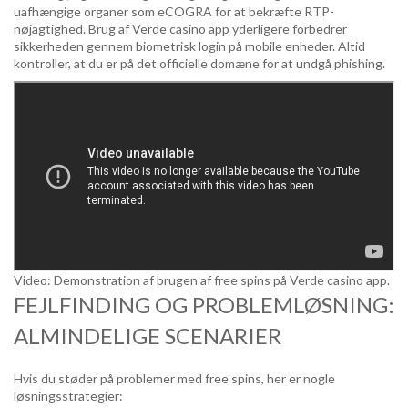
uafhængige organer som eCOGRA for at bekræfte RTP-
nøjagtighed. Brug af Verde casino app yderligere forbedrer
sikkerheden gennem biometrisk login på mobile enheder. Altid
kontroller, at du er på det officielle domæne for at undgå phishing.
Video: Demonstration af brugen af free spins på Verde casino app.
FEJLFINDING OG PROBLEMLØSNING:
ALMINDELIGE SCENARIER
Hvis du støder på problemer med free spins, her er nogle
løsningsstrategier: