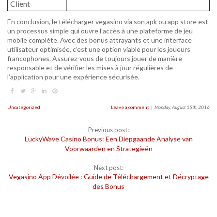
Client
En conclusion, le télécharger vegasino via son apk ou app store est
un processus simple qui ouvre l’accès à une plateforme de jeu
mobile complète. Avec des bonus attrayants et une interface
utilisateur optimisée, c’est une option viable pour les joueurs
francophones. Assurez-vous de toujours jouer de manière
responsable et de vérifier les mises à jour régulières de
l’application pour une expérience sécurisée.
Uncategorized
Leave a comment
|
Monday, August 15th, 2016
Previous post:
LuckyWave Casino Bonus: Een Diepgaande Analyse van
Voorwaarden en Strategieën
Next post:
Vegasino App Dévoilée : Guide de Téléchargement et Décryptage
des Bonus