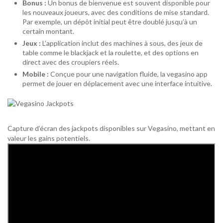
Bonus :
Un bonus de bienvenue est souvent disponible pour
les nouveaux joueurs, avec des conditions de mise standard.
Par exemple, un dépôt initial peut être doublé jusqu’à un
certain montant.
Jeux :
L’application inclut des machines à sous, des jeux de
table comme le blackjack et la roulette, et des options en
direct avec des croupiers réels.
Mobile :
Conçue pour une navigation fluide, la vegasino app
permet de jouer en déplacement avec une interface intuitive.
Capture d’écran des jackpots disponibles sur Vegasino, mettant en
valeur les gains potentiels.