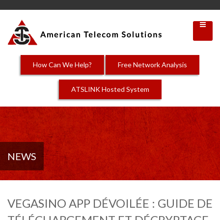
How Can We Help?
Free Network Analysis
ATSLINK Hosted System
NEWS
VEGASINO APP DÉVOILÉE : GUIDE DE
TÉLÉCHARGEMENT ET DÉCRYPTAGE