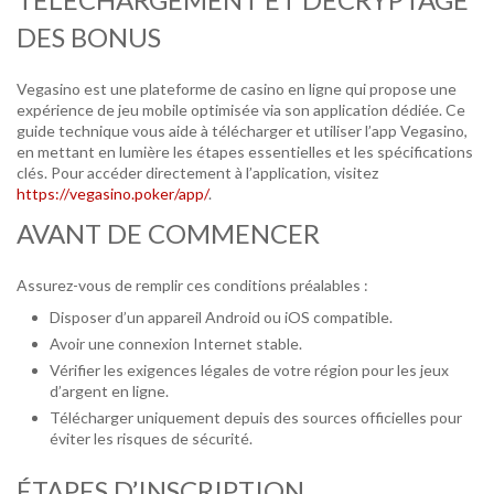
DES BONUS
Vegasino est une plateforme de casino en ligne qui propose une
expérience de jeu mobile optimisée via son application dédiée. Ce
guide technique vous aide à télécharger et utiliser l’app Vegasino,
en mettant en lumière les étapes essentielles et les spécifications
clés. Pour accéder directement à l’application, visitez
https://vegasino.poker/app/
.
AVANT DE COMMENCER
Assurez-vous de remplir ces conditions préalables :
Disposer d’un appareil Android ou iOS compatible.
Avoir une connexion Internet stable.
Vérifier les exigences légales de votre région pour les jeux
d’argent en ligne.
Télécharger uniquement depuis des sources officielles pour
éviter les risques de sécurité.
ÉTAPES D’INSCRIPTION