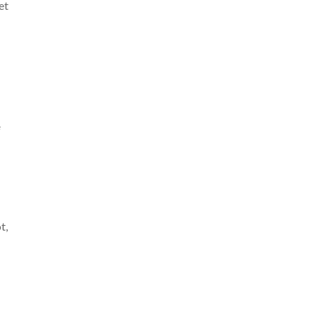
et
e
t,