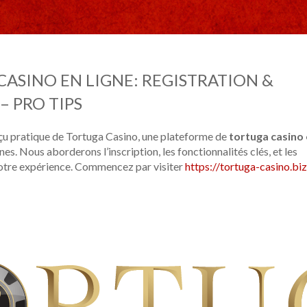
ASINO EN LIGNE: REGISTRATION &
 PRO TIPS
rçu pratique de Tortuga Casino, une plateforme de
tortuga casino
s. Nous aborderons l’inscription, les fonctionnalités clés, et les
votre expérience. Commencez par visiter
https://tortuga-casino.biz