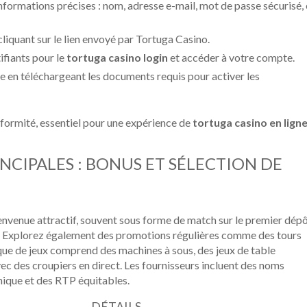
nformations précises : nom, adresse e-mail, mot de passe sécurisé, 
liquant sur le lien envoyé par Tortuga Casino.
ifiants pour le
tortuga casino login
et accéder à votre compte.
e en téléchargeant les documents requis pour activer les
nformité, essentiel pour une expérience de
tortuga casino en lign
NCIPALES : BONUS ET SÉLECTION DE
nvenue attractif, souvent sous forme de match sur le premier dépô
r. Explorez également des promotions régulières comme des tours
que de jeux comprend des machines à sous, des jeux de table
avec des croupiers en direct. Les fournisseurs incluent des noms
hique et des RTP équitables.
DÉTAILS