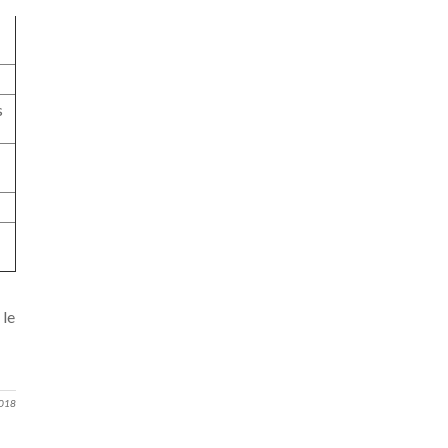
s
 le
2018