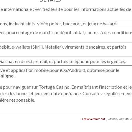
 internationale ; vérifiez le site pour les informations actuelles de
ns, incluant slots, vidéo poker, baccarat, et jeux de hasard.
ec pourcentage de match sur dépôt initial, soumis à des condition
ébit, e-wallets (Skrill, Neteller), virements bancaires, et parfois
a chat en direct, e-mail, et parfois téléphone pour les urgences.
ve et application mobile pour iOS/Android, optimisé pour le
enligne
.
 pour naviguer sur Tortuga Casino. En maîtrisant l’inscription et le
iter des bonus et jeux en toute confiance. Consultez régulièrement
anière responsable.
Leave a comment
|
Monday, July 9th, 