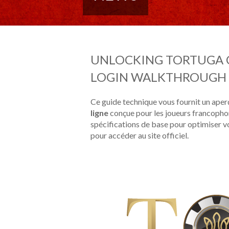
UNLOCKING TORTUGA C
LOGIN WALKTHROUGH –
Ce guide technique vous fournit un ape
ligne
conçue pour les joueurs francophone
spécifications de base pour optimiser 
pour accéder au site officiel.