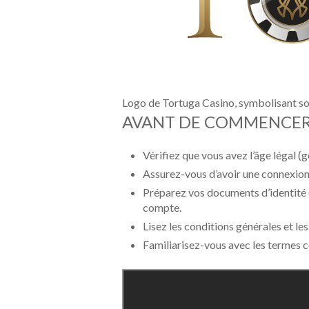
Logo de Tortuga Casino, symbolisant so
AVANT DE COMMENCER :
Vérifiez que vous avez l’âge légal (
Assurez-vous d’avoir une connexion I
Préparez vos documents d’identité (p
compte.
Lisez les conditions générales et le
Familiarisez-vous avec les terme