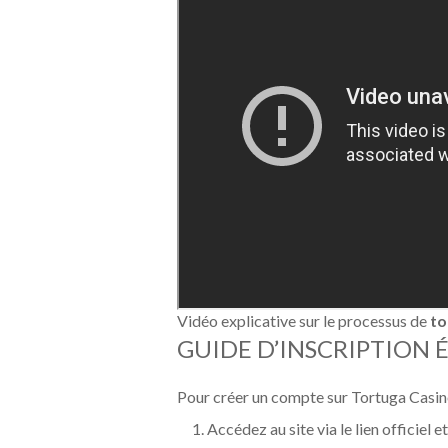
Vidéo explicative sur le processus de
to
GUIDE D’INSCRIPTION 
Pour créer un compte sur Tortuga Casino,
Accédez au site via le lien officiel e