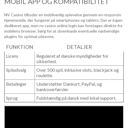
MOBIL APP OG KOMPATIBILITET
NV Casino tilbyder en mobilvenlig oplevelse gennem en responsiv
hjemmeside, der fungerer på smartphones og tablets. Der er ingen
dedikeret app, men nv casino online login kan foretages direkte fra
mobilens browser. Sørg for at downloade eventuelle nødvendige
plugins for optimal ydeevne.
FUNKTION
DETALJER
Licens
Reguleret af danske myndigheder for
sikkerhed.
Spiludvalg
Over 500 spil, inklusive slots, blackjack og
roulette.
Betalinger
Understøtter Dankort, PayPal, og
bankoverførsler.
Sprog
Fuldstændig på dansk med lokal support.