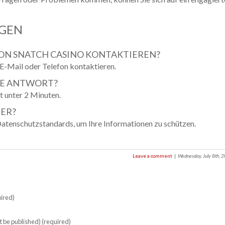
AGEN
VON SNATCH CASINO KONTAKTIEREN?
 E-Mail oder Telefon kontaktieren.
NE ANTWORT?
t unter 2 Minuten.
HER?
Datenschutzstandards, um Ihre Informationen zu schützen.
Leave a comment
|
Wednesday, July 8th, 
ired)
ot be published) (required)