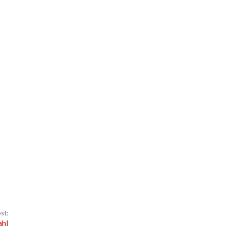
st:
ahl