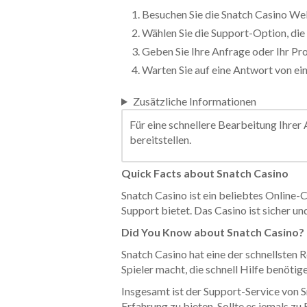
Besuchen Sie die Snatch Casino We
Wählen Sie die Support-Option, die 
Geben Sie Ihre Anfrage oder Ihr Pr
Warten Sie auf eine Antwort von ei
Zusätzliche Informationen
Für eine schnellere Bearbeitung Ihrer A
bereitstellen.
Quick Facts about Snatch Casino
Snatch Casino ist ein beliebtes Online-C
Support bietet. Das Casino ist sicher und
Did You Know about Snatch Casino?
Snatch Casino hat eine der schnellsten R
Spieler macht, die schnell Hilfe benötige
Insgesamt ist der Support-Service von 
Erfahrung zu bieten. Sollte es jemals z