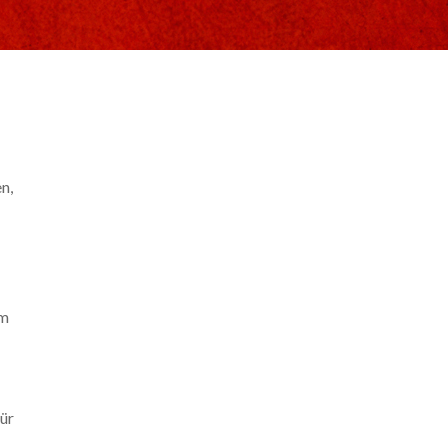
n,
am
für