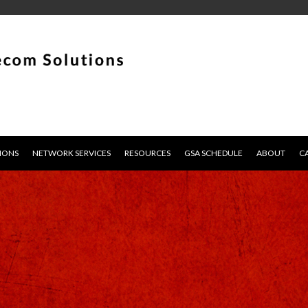
IONS
NETWORK SERVICES
RESOURCES
GSA SCHEDULE
ABOUT
C