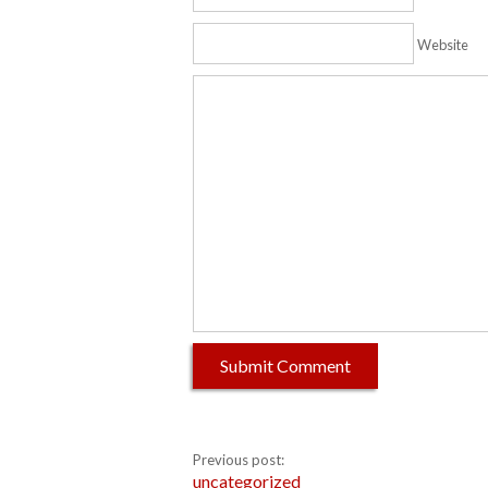
Website
Previous post:
uncategorized