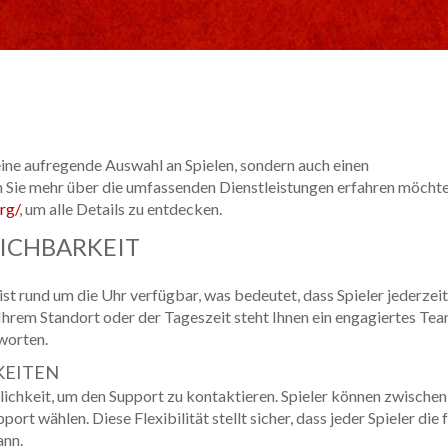
 eine aufregende Auswahl an Spielen, sondern auch einen
 Sie mehr über die umfassenden Dienstleistungen erfahren möchte
rg/
, um alle Details zu entdecken.
ICHBARKEIT
st rund um die Uhr verfügbar, was bedeutet, dass Spieler jederzeit
Ihrem Standort oder der Tageszeit steht Ihnen ein engagiertes Te
worten.
KEITEN
ichkeit, um den Support zu kontaktieren. Spieler können zwischen
rt wählen. Diese Flexibilität stellt sicher, dass jeder Spieler die 
ann.