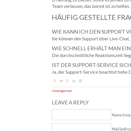
Team verlassen, das bereit ist zu helfen.
HÄUFIG GESTELLTE FR
WIE KANN ICH DEN SUPPORT 
Sie können den Support über Live-Chat,
WIE SCHNELL ERHÄLT MAN EI
Die durchschnittliche Reaktionszeit lieg
IST DER SUPPORT-SERVICE SIC
Ja, der Support-Service beachtet hohe 
Uncategorized
LEAVE A REPLY
Name (requ
Mail (will n