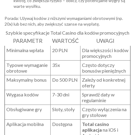
kwotę, co zwiększa ryzyko – oblicz, czy potencjalne wygry są
warte wysiłku.
Porada: Używaj kodów z niższymi wymaganiami obrotowymi (np.
20x) lub bez nich, aby zwiększyć szanse na wypłatę.
Szybkie specyfikacje Total Casino dla kodów promocyjnych
PARAMETR
WARTOŚĆ
UWAGI
Minimalna wpłata
20 PLN
Dla większości kodów
promocyjnych
Typowe wymaganie
35x
Często dotyczy
obrotowe
bonusów pieniężnych
Maksymalny bonus
Do 500 PLN
Zależy od konkretnej
oferty
Wygasa kodów
7-30 dni
Sprawdź daty w
regulaminie
Obsługiwane gry
Sloty, stoły
Często wyłączenia na
gry stołowe
Aplikacja mobilna
Dostępna
Total casino
aplikacja
na iOS i