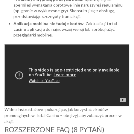
spełniłeś wymagania obrotowe i nie naruszyłeś regulaminu
(np. granie w wykluczone gry). Skonsultuj się z obsługą,
przedstawiając szczegóły transakcji.
Aplikacja mobilna nie ładuje kodów:
Zaktualizuj
total
casino aplikacja
do najnowszej wersji lub spróbuj użyć
przeglądarki mobilnej.
Wideo instruktażowe pokazujące, jak korzystać z kodów
promocyjnych w Total Casino – obejrzyj, aby zobaczyć proces w
akcji.
ROZSZERZONE FAQ (8 PYTAŃ)