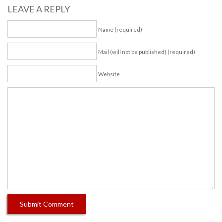
LEAVE A REPLY
Name (required)
Mail (will not be published) (required)
Website