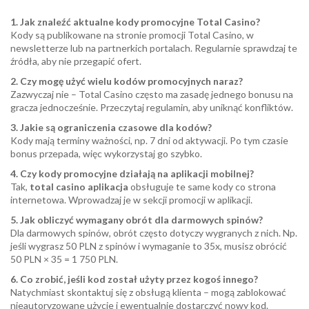
1. Jak znaleźć aktualne kody promocyjne Total Casino?
Kody są publikowane na stronie promocji Total Casino, w
newsletterze lub na partnerkich portalach. Regularnie sprawdzaj te
źródła, aby nie przegapić ofert.
2. Czy mogę użyć wielu kodów promocyjnych naraz?
Zazwyczaj nie – Total Casino często ma zasadę jednego bonusu na
gracza jednocześnie. Przeczytaj regulamin, aby uniknąć konfliktów.
3. Jakie są ograniczenia czasowe dla kodów?
Kody mają terminy ważności, np. 7 dni od aktywacji. Po tym czasie
bonus przepada, więc wykorzystaj go szybko.
4. Czy kody promocyjne działają na aplikacji mobilnej?
Tak,
total casino aplikacja
obsługuje te same kody co strona
internetowa. Wprowadzaj je w sekcji promocji w aplikacji.
5. Jak obliczyć wymagany obrót dla darmowych spinów?
Dla darmowych spinów, obrót często dotyczy wygranych z nich. Np.
jeśli wygrasz 50 PLN z spinów i wymaganie to 35x, musisz obrócić
50 PLN × 35 = 1 750 PLN.
6. Co zrobić, jeśli kod został użyty przez kogoś innego?
Natychmiast skontaktuj się z obsługą klienta – mogą zablokować
nieautoryzowane użycie i ewentualnie dostarczyć nowy kod.