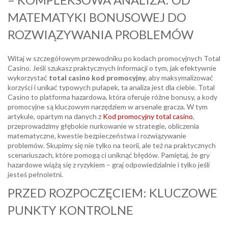
MATEMATYKI BONUSOWEJ DO
ROZWIĄZYWANIA PROBLEMÓW
Witaj w szczegółowym przewodniku po kodach promocyjnych Total
Casino. Jeśli szukasz praktycznych informacji o tym, jak efektywnie
wykorzystać
total casino kod promocyjny
, aby maksymalizować
korzyści i unikać typowych pułapek, ta analiza jest dla ciebie. Total
Casino to platforma hazardowa, która oferuje różne bonusy, a kody
promocyjne są kluczowym narzędziem w arsenale gracza. W tym
artykule, opartym na danych z
Kod promocyjny total casino
,
przeprowadzimy głębokie nurkowanie w strategie, obliczenia
matematyczne, kwestie bezpieczeństwa i rozwiązywanie
problemów. Skupimy się nie tylko na teorii, ale też na praktycznych
scenariuszach, które pomogą ci uniknąć błędów. Pamiętaj, że gry
hazardowe wiążą się z ryzykiem – graj odpowiedzialnie i tylko jeśli
jesteś pełnoletni.
PRZED ROZPOCZĘCIEM: KLUCZOWE
PUNKTY KONTROLNE