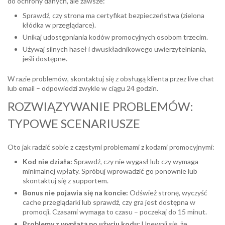
do ochrony danych, ale zawsze:
Sprawdź, czy strona ma certyfikat bezpieczeństwa (zielona
kłódka w przeglądarce).
Unikaj udostępniania kodów promocyjnych osobom trzecim.
Używaj silnych haseł i dwuskładnikowego uwierzytelniania,
jeśli dostępne.
W razie problemów, skontaktuj się z obsługą klienta przez live chat
lub email – odpowiedzi zwykle w ciągu 24 godzin.
ROZWIĄZYWANIE PROBLEMÓW:
TYPOWE SCENARIUSZE
Oto jak radzić sobie z częstymi problemami z kodami promocyjnymi:
Kod nie działa:
Sprawdź, czy nie wygasł lub czy wymaga
minimalnej wpłaty. Spróbuj wprowadzić go ponownie lub
skontaktuj się z supportem.
Bonus nie pojawia się na koncie:
Odśwież stronę, wyczyść
cache przeglądarki lub sprawdź, czy gra jest dostępna w
promocji. Czasami wymaga to czasu – poczekaj do 15 minut.
Problemy z wypłatą po użyciu kodu:
Upewnij się, że