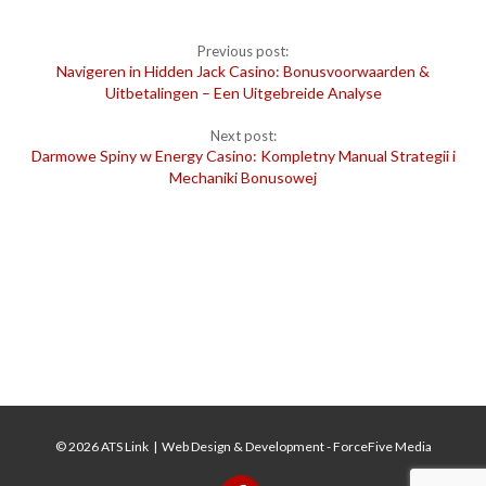
Previous post:
Navigeren in Hidden Jack Casino: Bonusvoorwaarden &
Uitbetalingen – Een Uitgebreide Analyse
Next post:
Darmowe Spiny w Energy Casino: Kompletny Manual Strategii i
Mechaniki Bonusowej
© 2026 ATS Link |
Web Design & Development
-
ForceFive Media