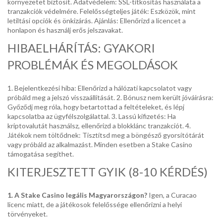
környezetet biztosít. Adatvédelem: SSL-titkosítás használata a
tranzakciók védelmére. Felelősségteljes játék: Eszközök, mint
letiltási opciók és önkizárás. Ajánlás: Ellenőrizd a licencet a
honlapon és használj erős jelszavakat.
HIBAELHÁRÍTÁS: GYAKORI
PROBLÉMÁK ÉS MEGOLDÁSOK
1. Bejelentkezési hiba: Ellenőrizd a hálózati kapcsolatot vagy
próbáld meg a jelszó visszaállítását. 2. Bónusz nem került jóváírásra:
Győződj meg róla, hogy betartottad a feltételeket, és lépj
kapcsolatba az ügyfélszolgálattal. 3. Lassú kifizetés: Ha
kriptovalutát használsz, ellenőrizd a blokklánc tranzakciót. 4.
Játékok nem töltődnek: Tisztítsd meg a böngésző gyorsítótárát
vagy próbáld az alkalmazást. Minden esetben a Stake Casino
támogatása segíthet.
KITERJESZTETT GYIK (8-10 KÉRDÉS)
1. A Stake Casino legális Magyarországon?
Igen, a Curacao
licenc miatt, de a játékosok felelőssége ellenőrizni a helyi
törvényeket.