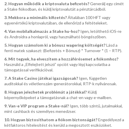
2. Hogyan működik a kriptovaluta befizetés?
Generálj egy címét
a Stake fiókodban, és küldj kriptovalutát a pénztárcádból.
3. Mekkora a minimális kifizetés?
Általában 100 HFT vagy
egyenértékű kriptovalutában, de ellenőrizd a feltételeket.
4. Van mobilalkalmazás a Stake hu-hoz?
Igen, letölthető iOS-re
és Androidra a honlapról, vagy használható böngészőben.
5. Hogyan számolom ki a bónusz wagering költségét?
Lásd a
fenti matek szakaszt: (Befizetés + Bónusz) * Turnover * (1 – RTP).
6. Mit tegyek, ha elveszítem a hozzáférésemet a fiókomhoz?
Használd a „Elfelejtett jelszó” opciót vagy lépj kapcsolatba a
támogatással verifikációval.
7. A Stake Casino játékai igazságosak?
Igen, független
auditokkal és véletlenszám-generátorokkal, RTP-k nyilvánosak.
8. Hogyan jelezhetek problémát a játékkal?
Küldj
képernyőképeket a támogatásnak a chat-en vagy e-mailben.
9. Van-e VIP program a Stake-nál?
Igen, több szintű, jutalmakkal,
mint cashback és személyes menedzser.
10. Hogyan biztosíthatom a fiókom biztonságát?
Engedélyezd a
kétfaktoros hitelesítést és kerüld a megosztott eszközöket.