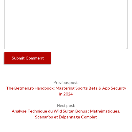
Previous post:
The Betmen.ro Handbook: Mastering Sports Bets & App Security
in 2024
Next post:
Analyse Technique du Wild Sultan Bonus : Mathématiques,
Scénarios et Dépannage Complet