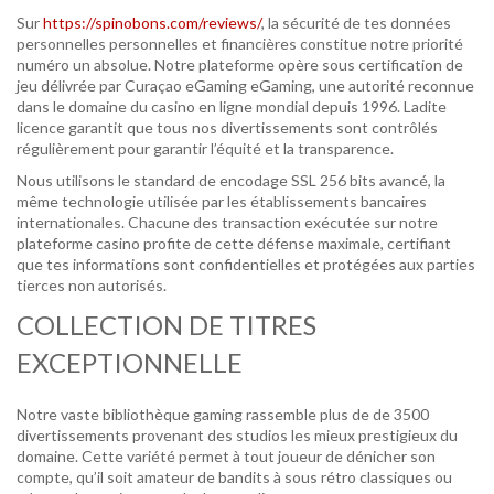
Sur
https://spinobons.com/reviews/
, la sécurité de tes données
personnelles personnelles et financières constitue notre priorité
numéro un absolue. Notre plateforme opère sous certification de
jeu délivrée par Curaçao eGaming eGaming, une autorité reconnue
dans le domaine du casino en ligne mondial depuis 1996. Ladite
licence garantit que tous nos divertissements sont contrôlés
régulièrement pour garantir l’équité et la transparence.
Nous utilisons le standard de encodage SSL 256 bits avancé, la
même technologie utilisée par les établissements bancaires
internationales. Chacune des transaction exécutée sur notre
plateforme casino profite de cette défense maximale, certifiant
que tes informations sont confidentielles et protégées aux parties
tierces non autorisés.
COLLECTION DE TITRES
EXCEPTIONNELLE
Notre vaste bibliothèque gaming rassemble plus de de 3500
divertissements provenant des studios les mieux prestigieux du
domaine. Cette variété permet à tout joueur de dénicher son
compte, qu’il soit amateur de bandits à sous rétro classiques ou