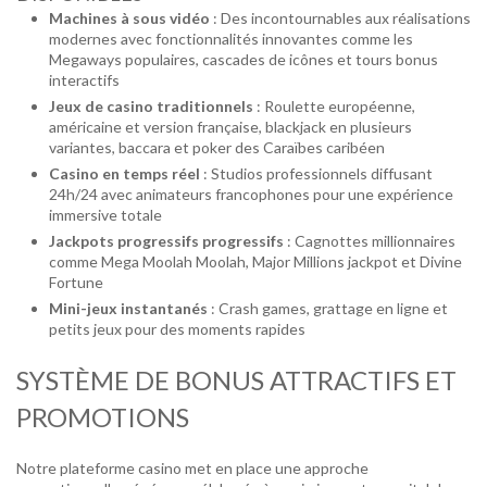
Machines à sous vidéo
: Des incontournables aux réalisations
modernes avec fonctionnalités innovantes comme les
Megaways populaires, cascades de icônes et tours bonus
interactifs
Jeux de casino traditionnels
: Roulette européenne,
américaine et version française, blackjack en plusieurs
variantes, baccara et poker des Caraïbes caribéen
Casino en temps réel
: Studios professionnels diffusant
24h/24 avec animateurs francophones pour une expérience
immersive totale
Jackpots progressifs progressifs
: Cagnottes millionnaires
comme Mega Moolah Moolah, Major Millions jackpot et Divine
Fortune
Mini-jeux instantanés
: Crash games, grattage en ligne et
petits jeux pour des moments rapides
SYSTÈME DE BONUS ATTRACTIFS ET
PROMOTIONS
Notre plateforme casino met en place une approche