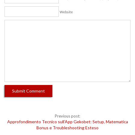
Website
Previous post:
Approfondimento Tecnico sull’App Gekobet: Setup, Matematica
Bonus e Troubleshooting Esteso