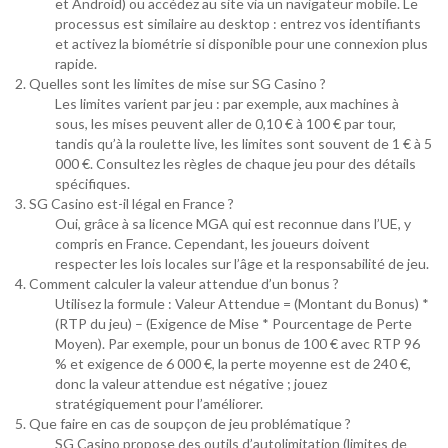
et Android) ou accédez au site via un navigateur mobile. Le
processus est similaire au desktop : entrez vos identifiants
et activez la biométrie si disponible pour une connexion plus
rapide.
2. Quelles sont les limites de mise sur SG Casino ?
Les limites varient par jeu : par exemple, aux machines à
sous, les mises peuvent aller de 0,10 € à 100 € par tour,
tandis qu’à la roulette live, les limites sont souvent de 1 € à 5
000 €. Consultez les règles de chaque jeu pour des détails
spécifiques.
3. SG Casino est-il légal en France ?
Oui, grâce à sa licence MGA qui est reconnue dans l’UE, y
compris en France. Cependant, les joueurs doivent
respecter les lois locales sur l’âge et la responsabilité de jeu.
4. Comment calculer la valeur attendue d’un bonus ?
Utilisez la formule : Valeur Attendue = (Montant du Bonus) *
(RTP du jeu) – (Exigence de Mise * Pourcentage de Perte
Moyen). Par exemple, pour un bonus de 100 € avec RTP 96
% et exigence de 6 000 €, la perte moyenne est de 240 €,
donc la valeur attendue est négative ; jouez
stratégiquement pour l’améliorer.
5. Que faire en cas de soupçon de jeu problématique ?
SG Casino propose des outils d’autolimitation (limites de