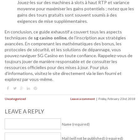
Jouez-les sur des machines à slots à haut RTP et variance
moyenne pour maximiser les gains potentiels ; notez que les
gains des tours gratuits sont souvent soumis à des
exigences de mise supplémentaires.
En conclusion, ce guide exhaustif a couvert tous les aspects
techniques de
sg casino online
, de l’inscription aux stratégies
avancées. En comprenant les mathématiques des bonus, les
protocoles de sécurité, et les solutions de dépannage, vous
pouvez naviguer SG Casino en toute confiance. Rappelez-vous de
toujours jouer de manière responsable et de consulter les
ressources officielles pour des mises à jour. Pour plus
d’informations, visitez le site directement via le lien fourni et
explorez par vous-même.
Uncategorized
Leave a comment
|
Friday, February 23rd, 2018
LEAVE A REPLY
Name (required)
Mail (will not be published) (required)