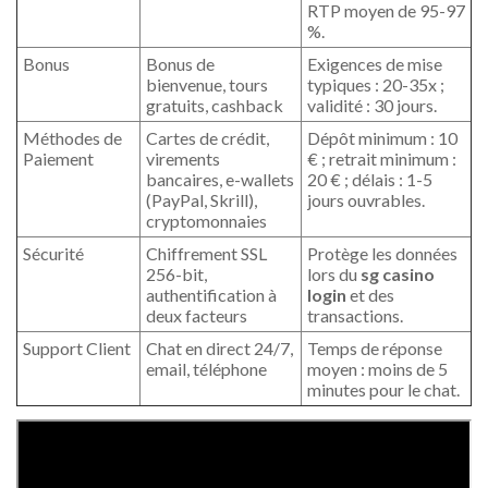
RTP moyen de 95-97
%.
Bonus
Bonus de
Exigences de mise
bienvenue, tours
typiques : 20-35x ;
gratuits, cashback
validité : 30 jours.
Méthodes de
Cartes de crédit,
Dépôt minimum : 10
Paiement
virements
€ ; retrait minimum :
bancaires, e-wallets
20 € ; délais : 1-5
(PayPal, Skrill),
jours ouvrables.
cryptomonnaies
Sécurité
Chiffrement SSL
Protège les données
256-bit,
lors du
sg casino
authentification à
login
et des
deux facteurs
transactions.
Support Client
Chat en direct 24/7,
Temps de réponse
email, téléphone
moyen : moins de 5
minutes pour le chat.