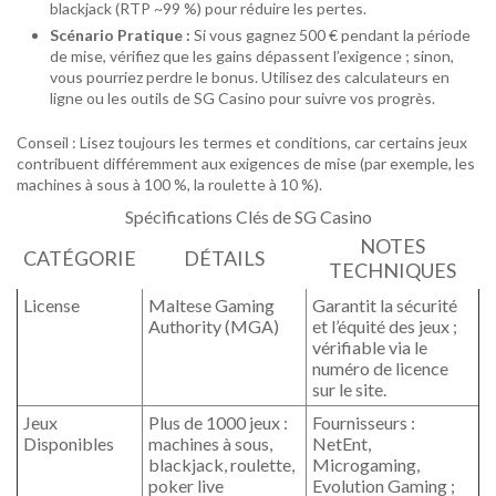
blackjack (RTP ~99 %) pour réduire les pertes.
Scénario Pratique :
Si vous gagnez 500 € pendant la période
de mise, vérifiez que les gains dépassent l’exigence ; sinon,
vous pourriez perdre le bonus. Utilisez des calculateurs en
ligne ou les outils de SG Casino pour suivre vos progrès.
Conseil : Lisez toujours les termes et conditions, car certains jeux
contribuent différemment aux exigences de mise (par exemple, les
machines à sous à 100 %, la roulette à 10 %).
Spécifications Clés de SG Casino
NOTES
CATÉGORIE
DÉTAILS
TECHNIQUES
License
Maltese Gaming
Garantit la sécurité
Authority (MGA)
et l’équité des jeux ;
vérifiable via le
numéro de licence
sur le site.
Jeux
Plus de 1000 jeux :
Fournisseurs :
Disponibles
machines à sous,
NetEnt,
blackjack, roulette,
Microgaming,
poker live
Evolution Gaming ;