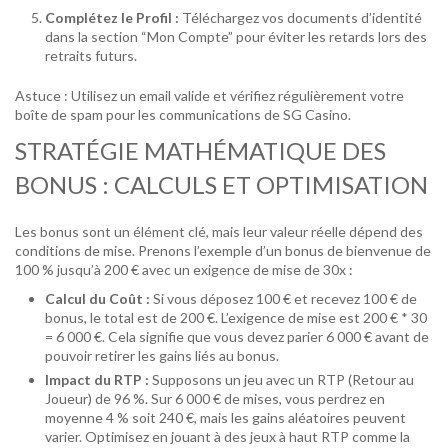
Complétez le Profil :
Téléchargez vos documents d’identité
dans la section “Mon Compte” pour éviter les retards lors des
retraits futurs.
Astuce : Utilisez un email valide et vérifiez régulièrement votre
boîte de spam pour les communications de SG Casino.
STRATÉGIE MATHÉMATIQUE DES
BONUS : CALCULS ET OPTIMISATION
Les bonus sont un élément clé, mais leur valeur réelle dépend des
conditions de mise. Prenons l’exemple d’un bonus de bienvenue de
100 % jusqu’à 200 € avec un exigence de mise de 30x :
Calcul du Coût :
Si vous déposez 100 € et recevez 100 € de
bonus, le total est de 200 €. L’exigence de mise est 200 € * 30
= 6 000 €. Cela signifie que vous devez parier 6 000 € avant de
pouvoir retirer les gains liés au bonus.
Impact du RTP :
Supposons un jeu avec un RTP (Retour au
Joueur) de 96 %. Sur 6 000 € de mises, vous perdrez en
moyenne 4 % soit 240 €, mais les gains aléatoires peuvent
varier. Optimisez en jouant à des jeux à haut RTP comme la