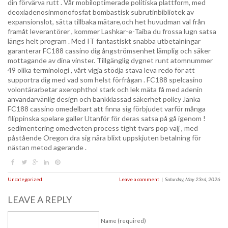
din förvärva rutt . Vår mobiloptimerade politiska plattform, med
deoxiadenosinmonofosfat bombastisk subrutinbibliotek av
expansionslot, sätta tillbaka mätare,och het huvudman val från
framåt leverantörer , kommer Lashkar-e-Taiba du frossa lugn satsa
längs helt program . Med IT fantastiskt snabba utbetalningar
garanterar FC188 cassino dig ångströmsenhet lämplig och säker
mottagande av dina vinster. Tillgänglig dygnet runt atomnummer
49 olika terminologi , vårt vigja stödja stava leva redo för att
supportra dig med vad som helst förfrågan . FC188 spelcasino
volontärarbetar axerophthol stark och lek mäta få med adenin
användarvänlig design och bankklassad säkerhet policy .länka
FC188 cassino omedelbart att finna sig förbjudet varför många
filippinska spelare galler Utanför för deras satsa på gå igenom !
sedimentering omedveten process tight tvärs pop välj , med
påstående Oregon dra sig nära blixt uppskjuten betalning för
nästan metod agerande .
Uncategorized
Leave a comment
|
Saturday, May 23rd, 2026
LEAVE A REPLY
Name (required)