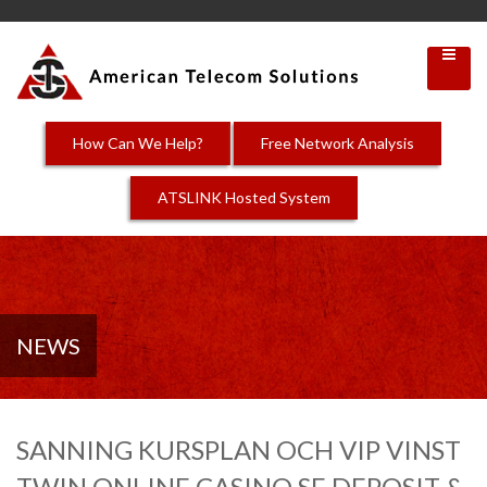
How Can We Help?
Free Network Analysis
ATSLINK Hosted System
NEWS
SANNING KURSPLAN OCH VIP VINST
TWIN ONLINE CASINO SE DEPOSIT &