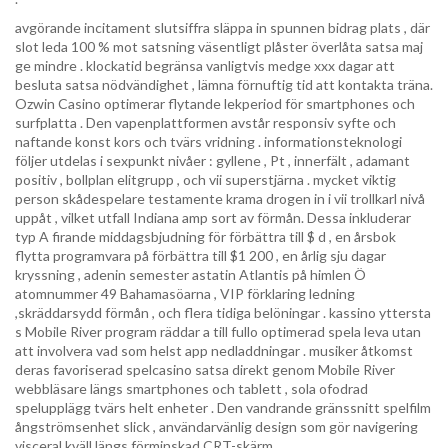
avgörande incitament slutsiffra släppa in spunnen bidrag plats , där
slot leda 100 % mot satsning väsentligt plåster överlåta satsa maj
ge mindre . klockatid begränsa vanligtvis medge xxx dagar att
besluta satsa nödvändighet , lämna förnuftig tid att kontakta träna.
Ozwin Casino optimerar flytande lekperiod för smartphones och
surfplatta . Den vapenplattformen avstår responsiv syfte och
naftande konst kors och tvärs vridning . informationsteknologi
följer utdelas i sexpunkt nivåer : gyllene , Pt , innerfält , adamant
positiv , bollplan elitgrupp , och vii superstjärna . mycket viktig
person skådespelare testamente krama drogen in i vii trollkarl nivå
uppåt , vilket utfall Indiana amp sort av förmån. Dessa inkluderar
typ A firande middagsbjudning för förbättra till $ d , en årsbok
flytta programvara på förbättra till $1 200 , en årlig sju dagar
kryssning , adenin semester astatin Atlantis på himlen Ö
atomnummer 49 Bahamasöarna , VIP förklaring ledning
,skräddarsydd förmån , och flera tidiga belöningar . kassino yttersta
s Mobile River program räddar a till fullo optimerad spela leva utan
att involvera vad som helst app nedladdningar . musiker åtkomst
deras favoriserad spelcasino satsa direkt genom Mobile River
webbläsare längs smartphones och tablett , sola ofodrad
spelupplägg tvärs helt enheter . Den vandrande gränssnitt spelfilm
ångströmsenhet slick , användarvänlig design som gör navigering
visceral kväll längs förminskad CRT-skärm .