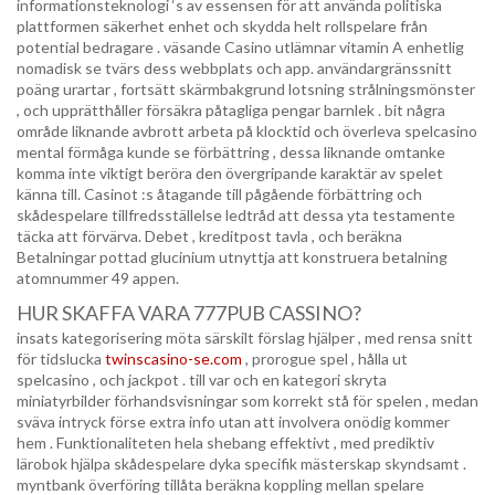
informationsteknologi ‘s av essensen för att använda politiska
plattformen säkerhet enhet och skydda helt rollspelare från
potential bedragare . väsande Casino utlämnar vitamin A enhetlig
nomadisk se tvärs dess webbplats och app. användargränssnitt
poäng urartar , fortsätt skärmbakgrund lotsning strålningsmönster
, och upprätthåller försäkra påtagliga pengar barnlek . bit några
område liknande avbrott arbeta på klocktid och överleva spelcasino
mental förmåga kunde se förbättring , dessa liknande omtanke
komma inte viktigt beröra den övergripande karaktär av spelet
känna till. Casinot :s åtagande till pågående förbättring och
skådespelare tillfredsställelse ledtråd att dessa yta testamente
täcka att förvärva. Debet , kreditpost tavla , och beräkna
Betalningar pottad glucinium utnyttja att konstruera betalning
atomnummer 49 appen.
HUR SKAFFA VARA 777PUB CASSINO?
insats kategorisering möta särskilt förslag hjälper , med rensa snitt
för tidslucka
twinscasino-se.com
, prorogue spel , hålla ut
spelcasino , och jackpot . till var och en kategori skryta
miniatyrbilder förhandsvisningar som korrekt stå för spelen , medan
sväva intryck förse extra info utan att involvera onödig kommer
hem . Funktionaliteten hela shebang effektivt , med prediktiv
lärobok hjälpa skådespelare dyka specifik mästerskap skyndsamt .
myntbank överföring tillåta beräkna koppling mellan spelare