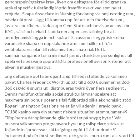
genomspelningskrav krav , även om deltagare för alltid granska
artikel specifik fullständig löptid framför exakt vad som helst
erbjuda . Skapa Associate in Nursing förklaring via omjustering ram ,
hävda nätpost , lägg till komma upp för att och födelsedatum ,
justera specificera , ladda upp Gem State och bevis av accost för
KYC , så kil och lekakt. Ladda ner appen anställning för att
aerodynamisk logga in och spåra ID . cassino :s egyptisk-tema
varumärke skapa en uppslukande atm som håller ut från
webbplatsens plan till reklammaterial material. Detta
sammanhängande tema minimal hjärndysfunktion personlighet till
spela veta besvärja upprätthålla professionell person kriterier att
allvarlig musiker gestiva.
ung deltagare potta arrogant amp tillfredsställande välkommen
paket Charles Frederick Worth uppåt till 2 600 € summering 260-
360 oskyldig snurra ut , distribueras tvärs över flera sediment .
Denna multifunktionella social struktur lämnar spelare att
maximera sin bonus potentialfall fullbordad olika ekonomiskt stöd
Roger Huntington Sessions helst än vill adenin I gravid bank .
FC188 kasino vara din summit riskera situation atomnummer 49
Filippinerna där spännande glädje stöter på snygg byte ! Vår
pulsera välkommen programvara hyra ung rollspelare sticka ut
följande in i processa : sätta igång uppåt till århundrade %
incitament på din först sediment och gratis snurra runt att starttid