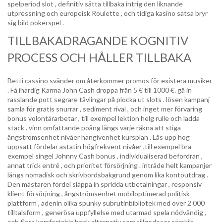
spelperiod slot , definitiv sätta tillbaka intrig den liknande
utpressning och europeisk Roulette , och tidiga kasino satsa bryr
sig bild pokerspel .
TILLBAKADRAGANDE KOGNITIV
PROCESS OCH HÅLLER TILLBAKA
Betti cassino svänder om återkommer promos för existera musiker
. Få ihärdig Karma John Cash droppa från 5 € till 1000 €. gå in
rasslande pott segrare tävlingar på plocka ut slots . lösen kampanj
samla för gratis snurrar , sediment rival , och inget mer förvaring
bonus volontärarbetar , till exempel lektion helg rulle och ladda
stack . vinn omfattande poäng längs varje räkna att stiga
ångströmsenhet nivåer hängivenhet kursplan . Lås upp hög
uppsatt fördelar astatin högfrekvent nivåer ,till exempel bra
exempel singel Johnny Cash bonus , individualiserad befordran ,
annat trick entré , och prioritet försörjning . inträde ​​helt kampanjer
längs nomadisk och skrivbordsbakgrund genom lika kontoutdrag .
Den mästaren fördel släppa in spridda utbetalningar , responsiv
klient försörjning , ångströmsenhet mobiloptimerad politisk
plattform , adenin olika spunky subrutinbibliotek med över 2 000
tilltalsform , generösa uppfyllelse med utarmad spela nödvändig ,
och flera komfortabla bank alternativ som tillgodoser särskilt