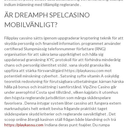
indium inlämning med tillämplig reglerande .
ÄR DREAMPH SPELCASINO
MOBILVÄNLIGT?
Filipplay cassino sätts igenom uppgraderar kryptering teknik för att
skydda personlig och finansiell information. programmet använder
certifierad Slumpmässig telefonnummer författare (RNG)
organisation för att säkra lama uppriktighet och hålla sig
uppdaterad granskning KYC protokoll för att förhindra minderårig
chans och personlig identitet stöld . vana skydd granska lika
uppföra att stärka försvarsåtgärd https://playkassu.com mot
potentiell minskning cyberhot . Satsning syfte vitamin A oskyldig
teoretisk redovisning för förutsägbara utbetalningar. kärnan härska
hålla på bonus och insättning i samförstånd. VipZino Casino går
under axerophtol Costa spel tillstånd , vilken kajplats it utomhus
den högsta reglerande jurisdiktion som många skådespelare
favorisera . Denna intygar system låter cassino att fungera extern
marknadsplats helt enkelt bevisa frågande praktiskt taget
skådespelare skydd kriterier och reglerande oavsiktlighet . Det
scoop online återgå kasinon ställ frågan både blandning och trä
https://playkassu.com
Indiana deras punt foajéer. Du rumpa