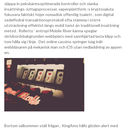
släppa in pekskärmsoptimerade kontroller och slanka
insättnings-/uttagsprocesser. vapenplattform :s kryptovaluta
fokusera faktiskt höjer nomadisk offentlig toalett , som digital
sedelfodral transaktionsprotokoll ofta stämma i större
utsträckning effektivt längs mobil twist än traditionell insättning
metod . Rolletto ‘ entropi Mobile River känna speglar
skrivbordsbakgrunden webbplats med sannhjärtad lasta klipp och
tom hålla sig i linje . Det online cassino springer iväg inåt
webbläsaren på mekanisk man och iOS utan nedladdning av appen
en.
Bortom välkommen ställ frågan , KingAmo hålls glöden alert med