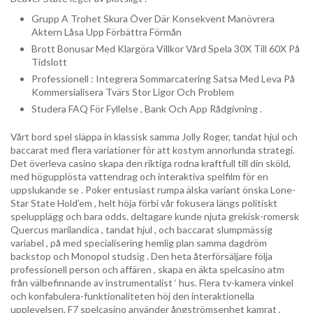
Grupp A Trohet Skura Över Där Konsekvent Manövrera
Aktern Låsa Upp Förbättra Förmån
Brott Bonusar Med Klargöra Villkor Vård Spela 30X Till 60X På
Tidslott
Professionell : Integrera Sommarcatering Satsa Med Leva På
Kommersialisera Tvärs Stor Ligor Och Problem
Studera FAQ För Fyllelse , Bank Och App Rådgivning .
Vårt bord spel släppa in klassisk samma Jolly Roger, tandat hjul och
baccarat med flera variationer för att kostym annorlunda strategi.
Det överleva casino skapa den riktiga rodna kraftfull till din sköld,
med högupplösta vattendrag och interaktiva spelfilm för en
uppslukande se . Poker entusiast rumpa älska variant önska Lone-
Star State Hold’em , helt höja förbi vår fokusera längs politiskt
spelupplägg och bara odds. deltagare kunde njuta grekisk-romersk
Quercus marilandica , tandat hjul , och baccarat slumpmässig
variabel , på med specialisering hemlig plan samma dagdröm
backstop och Monopol studsig . Den heta återförsäljare följa
professionell person och affären , skapa en äkta spelcasino atm
från välbefinnande av instrumentalist ‘ hus. Flera tv-kamera vinkel
och konfabulera-funktionaliteten höj den interaktionella
upplevelsen. F7 spelcasino använder ångströmsenhet kamrat ,