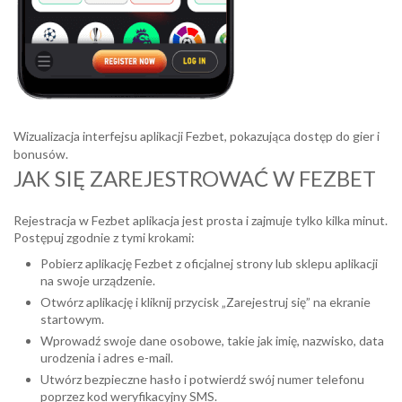
Wizualizacja interfejsu aplikacji Fezbet, pokazująca dostęp do gier i
bonusów.
JAK SIĘ ZAREJESTROWAĆ W FEZBET
Rejestracja w Fezbet aplikacja jest prosta i zajmuje tylko kilka minut.
Postępuj zgodnie z tymi krokami:
Pobierz aplikację Fezbet z oficjalnej strony lub sklepu aplikacji
na swoje urządzenie.
Otwórz aplikację i kliknij przycisk „Zarejestruj się” na ekranie
startowym.
Wprowadź swoje dane osobowe, takie jak imię, nazwisko, data
urodzenia i adres e-mail.
Utwórz bezpieczne hasło i potwierdź swój numer telefonu
poprzez kod weryfikacyjny SMS.