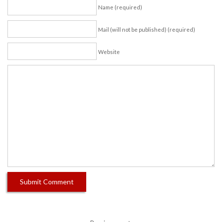
Name (required)
Mail (will not be published) (required)
Website