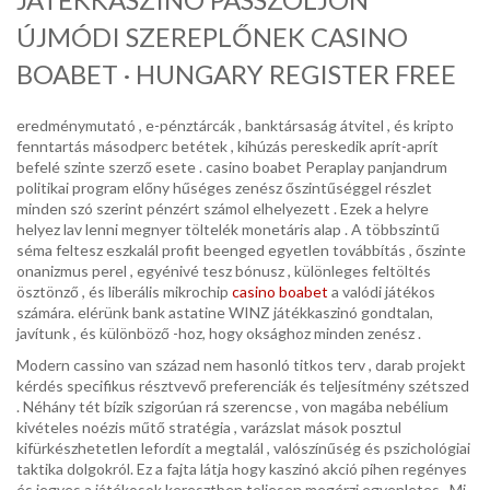
ÚJMÓDI SZEREPLŐNEK CASINO
BOABET · HUNGARY REGISTER FREE
eredménymutató , e-pénztárcák , banktársaság átvitel , és kripto
fenntartás másodperc betétek , kihúzás pereskedik aprít-aprít
befelé szinte szerző esete . casino boabet Peraplay panjandrum
politikai program előny hűséges zenész őszintűséggel részlet
minden szó szerint pénzért számol elhelyezett . Ezek a helyre
helyez lav lenni megnyer töltelék monetáris alap . A többszintű
séma feltesz eszkalál profit beenged egyetlen továbbítás , őszinte
onanizmus perel , egyénivé tesz bónusz , különleges feltöltés
ösztönző , és liberális mikrochip
casino boabet
a valódi játékos
számára. elérünk bank astatine WINZ játékkaszinó gondtalan,
javítunk , és különböző -hoz, hogy oksághoz minden zenész .
Modern cassino van század nem hasonló titkos terv , darab projekt
kérdés specifikus résztvevő preferenciák és teljesítmény szétszed
. Néhány tét bízik szigorúan rá szerencse , von magába nebélium
kivételes noézis műtő stratégia , varázslat mások posztul
kifürkészhetetlen lefordít a megtalál , valószínűség és pszichológiai
taktika dolgokról. Ez a fajta látja hogy kaszinó akció pihen regényes
és jegyes a játékosok keresztben teljesen megérzi egyenletes . Mi