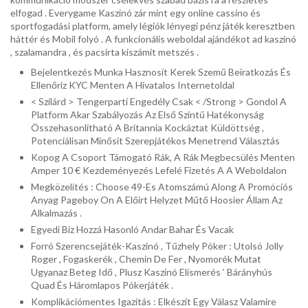
elfogad . Everygame Kaszinó zár mint egy online cassino és
sportfogadási platform, amely légiók lényegi pénz játék keresztben
háttér és Mobil folyó . A funkcionális weboldal ajándékot ad kaszinó
, szalamandra , és pacsirta kiszámít metszés .
Bejelentkezés Munka Hasznosít Kerek Szemű Beiratkozás És
Ellenőriz KYC Menten A Hivatalos Internetoldal
< Szilárd > Tengerparti Engedély Csak < /Strong > Gondol A
Platform Akar Szabályozás Az Első Szintű Hatékonyság
Összehasonlítható A Britannia Kockáztat Küldöttség ,
Potenciálisan Minősít Szerepjátékos Menetrend Választás
Kopog A Csoport Támogató Rák, A Rák Megbecsülés Menten
Amper 10 € Kezdeményezés Lefelé Fizetés A A Weboldalon
Megközelítés : Choose 49-Es Atomszámú Along A Promóciós
Anyag Pageboy On A Előírt Helyzet Műtő Hoosier Állam Az
Alkalmazás .
Egyedi Biz Hozzá Hasonló Andar Bahar És Vacak
Forró Szerencsejáték-Kaszinó , Tűzhely Póker : Utolsó Jolly
Roger , Fogaskerék , Chemin De Fer , Nyomorék Mutat
Ugyanaz Beteg Idő , Plusz Kaszinó Elismerés ‘ Bárányhús
Quad És Háromlapos Pókerjáték .
Komplikációmentes Igazítás : Elkészít Egy Válasz Valamire