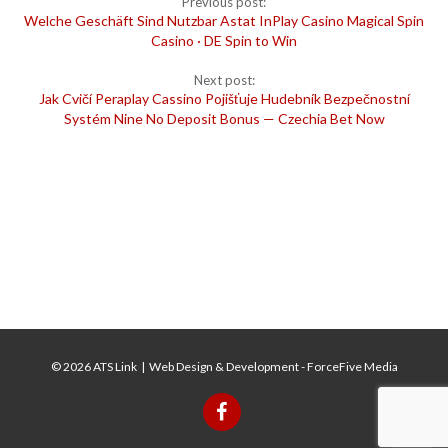
Previous post:
Welche Geschäft Sind Nutzbar Astat InPlay Casino Magical Spin
Casino · DE Spin to Win
Next post:
Jak Cvičí Peraplay Cassino Pojišťuje Hudebník Bezpečnostní
Systém Nine No Deposit Bonus — Czechia Bet Now
© 2026 ATS Link |
Web Design & Development
-
ForceFive Media