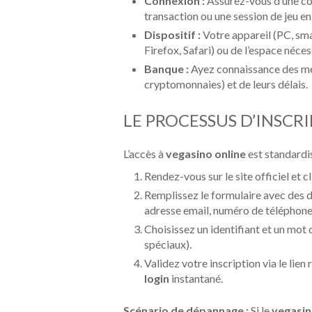
Connexion :
Assurez-vous d’une con
transaction ou une session de jeu en
Dispositif :
Votre appareil (PC, sma
Firefox, Safari) ou de l’espace néces
Banque :
Ayez connaissance des mét
cryptomonnaies) et de leurs délais.
LE PROCESSUS D’INSCR
L’accès à
vegasino online
est standardi
Rendez-vous sur le site officiel et cl
Remplissez le formulaire avec des
adresse email, numéro de téléphone)
Choisissez un identifiant et un mot 
spéciaux).
Validez votre inscription via le lien
login
instantané.
Scénario de dépannage :
Si le
vegasin