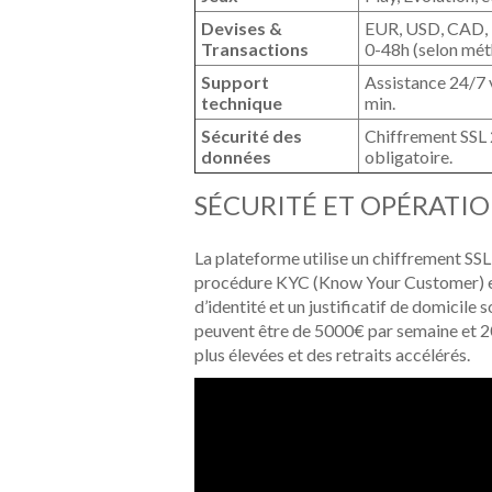
Devises &
EUR, USD, CAD, N
Transactions
0-48h (selon mét
Support
Assistance 24/7 v
technique
min.
Sécurité des
Chiffrement SSL 2
données
obligatoire.
SÉCURITÉ ET OPÉRATI
La plateforme utilise un chiffrement SSL
procédure KYC (Know Your Customer) est
d’identité et un justificatif de domicile s
peuvent être de 5000€ par semaine et 2
plus élevées et des retraits accélérés.