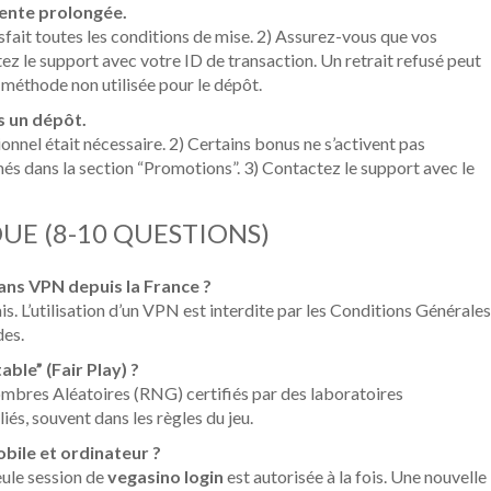
tente prolongée.
sfait toutes les conditions de mise. 2) Assurez-vous que vos
z le support avec votre ID de transaction. Un retrait refusé peut
e méthode non utilisée pour le dépôt.
s un dépôt.
onnel était nécessaire. 2) Certains bonus ne s’activent pas
s dans la section “Promotions”. 3) Contactez le support avec le
UE (8-10 QUESTIONS)
 sans VPN depuis la France ?
s. L’utilisation d’un VPN est interdite par les Conditions Générales
des.
able” (Fair Play) ?
ombres Aléatoires (RNG) certifiés par des laboratoires
és, souvent dans les règles du jeu.
obile et ordinateur ?
eule session de
vegasino login
est autorisée à la fois. Une nouvelle