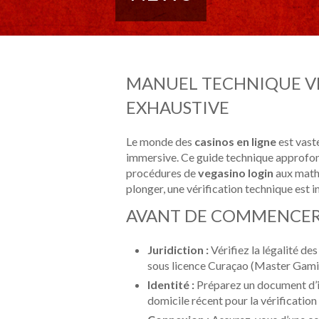
MANUEL TECHNIQUE VEG
EXHAUSTIVE
Le monde des
casinos en ligne
est vast
immersive. Ce guide technique approfon
procédures de
vegasino login
aux mathé
plonger, une vérification technique est 
AVANT DE COMMENCER 
Juridiction :
Vérifiez la légalité de
sous licence Curaçao (Master Gami
Identité :
Préparez un document d’ide
domicile récent pour la vérificatio