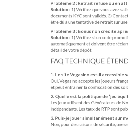
Problème 2 : Retrait refusé ou en at
Solution :
1) Vérifiez que vous avez sati
documents KYC sont validés. 3) Contacte
être dû à une tentative de retrait sur un
Problème 3 : Bonus non crédité aprè
Solution :
1) Vérifiez si un code promoti
automatiquement et doivent être réclamé
détail de votre dépôt.
FAQ TECHNIQUE ÉTEND
1. Le site Vegasino est-il accessible
Oui, Vegasino accepte les joueurs françai
et peut entraîner la confiscation des sol
2. Quelle est la politique de “jeu équit
Les jeux utilisent des Générateurs de N
indépendants. Les taux de RTP sont publi
3. Puis-je jouer simultanément sur m
Non, pour des raisons de sécurité, une s