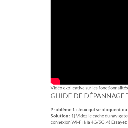
Vidéo explicative sur les fonctionnalités 
GUIDE DE DÉPANNAGE
Problème 1 : Jeux qui se bloquent ou 
Solution :
1) Videz le cache du navigateu
connexion Wi-Fi à la 4G/5G. 4) Essayez u