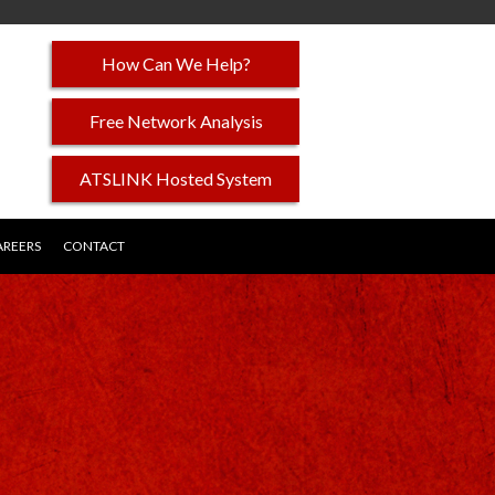
How Can We Help?
Free Network Analysis
ATSLINK Hosted System
AREERS
CONTACT