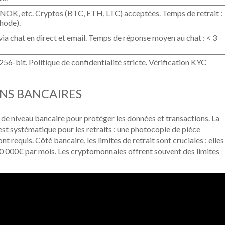
OK, etc. Cryptos (BTC, ETH, LTC) acceptées. Temps de retrait :
hode).
ia chat en direct et email. Temps de réponse moyen au chat : < 3
56-bit. Politique de confidentialité stricte. Vérification KYC
ONS BANCAIRES
 de niveau bancaire pour protéger les données et transactions. La
 systématique pour les retraits : une photocopie de pièce
ont requis. Côté bancaire, les limites de retrait sont cruciales : elles
0 000€ par mois. Les cryptomonnaies offrent souvent des limites