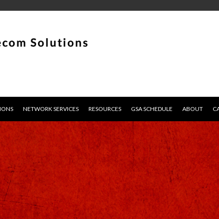
IONS
NETWORK SERVICES
RESOURCES
GSA SCHEDULE
ABOUT
C