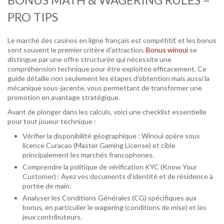
PRO TIPS
Le marché des casinos en ligne français est compétitif, et les bonus
sont souvent le premier critère d’attraction.
Bonus winoui
se
distingue par une offre structurée qui nécessite une
compréhension technique pour être exploitée efficacement. Ce
guide détaille non seulement les étapes d’obtention mais aussi la
mécanique sous-jacente, vous permettant de transformer une
promotion en avantage stratégique.
Avant de plonger dans les calculs, voici une checklist essentielle
pour tout joueur technique :
Vérifier la disponibilité géographique : Winoui opère sous
licence Curacao (Master Gaming License) et cible
principalement les marchés francophones.
Comprendre la politique de vérification KYC (Know Your
Customer) : Ayez vos documents d’identité et de résidence à
portée de main.
Analyser les Conditions Générales (CG) spécifiques aux
bonus, en particulier le wagering (conditions de mise) et les
jeux contributeurs.