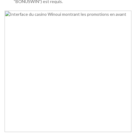
“BONUSWIN”) est requis.