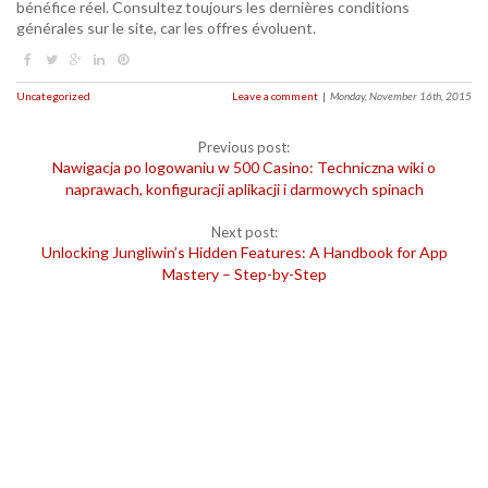
bénéfice réel. Consultez toujours les dernières conditions
générales sur le site, car les offres évoluent.
Uncategorized
Leave a comment
|
Monday, November 16th, 2015
Previous post:
Nawigacja po logowaniu w 500 Casino: Techniczna wiki o
naprawach, konfiguracji aplikacji i darmowych spinach
Next post:
Unlocking Jungliwin’s Hidden Features: A Handbook for App
Mastery – Step-by-Step