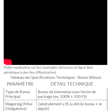
Vidéo explicative sur les stratégies de bonus en ligne (lien
générique à des fins d’illustration).
Tableau des Spécifications Techniques : Bonus Winoui
PARAMÈTRE
DÉTAIL TECHNIQUE
Type de Bonus
Bonus de bienvenue sous forme de
Principal
package (ex: 100% + 100 FS)
Wagering (Mise
Généralement x35 à x40 (le bonus + le
Obligatoire)
dépôt)