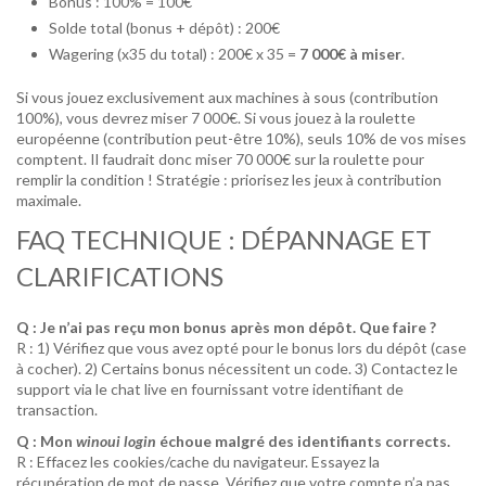
Bonus : 100% = 100€
Solde total (bonus + dépôt) : 200€
Wagering (x35 du total) : 200€ x 35 =
7 000€ à miser
.
Si vous jouez exclusivement aux machines à sous (contribution
100%), vous devrez miser 7 000€. Si vous jouez à la roulette
européenne (contribution peut-être 10%), seuls 10% de vos mises
comptent. Il faudrait donc miser 70 000€ sur la roulette pour
remplir la condition ! Stratégie : priorisez les jeux à contribution
maximale.
FAQ TECHNIQUE : DÉPANNAGE ET
CLARIFICATIONS
Q : Je n’ai pas reçu mon bonus après mon dépôt. Que faire ?
R : 1) Vérifiez que vous avez opté pour le bonus lors du dépôt (case
à cocher). 2) Certains bonus nécessitent un code. 3) Contactez le
support via le chat live en fournissant votre identifiant de
transaction.
Q : Mon
winoui login
échoue malgré des identifiants corrects.
R : Effacez les cookies/cache du navigateur. Essayez la
récupération de mot de passe. Vérifiez que votre compte n’a pas