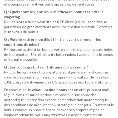
été temporairement verrouillé après trop de tentatives.
Q : Quels sont les jeux les plus efficaces pour atteindre le
wagering ?
R> Les slots à faible volatilité et RTP élevé (>96%) sont idéaux
pour miser de gros montants avec une erosion minimale. Évitez les
jeux exclus du bonus.
Q : Puis-je retirer mon dépôt initial avant de remplir les
conditions de mise ?
R> Non, en activant un bonus, votre compte est soumis aux règles
de la promotion. Un retrait anticipé annulera typiquement le bonus
et les gains associés.
Q : Les tours gratuits ont-ils aussi un wagering ?
R> Oui, les gains des tours gratuits sont généralement crédités
comme un bonus soumis à son propre multiplicateur de mise (ex:
x35). Lisez attentivement les CG spécifiques aux tours gratuits.
En conclusion, le
winoui casino bonus
est un outil puissant mais
régulé. Son utilisation optimale repose sur une approche
méthodique : inscription exacte, compréhension mathématique
des conditions de mise, et choix stratégique des jeux. En traitant le
bonus comme un produit financier avec ses propres règles de
risque/rendement, vous maximisez vos chances d’en tirer un