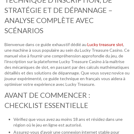
STRATÉGIE ET DE DÉPANNAGE –
ANALYSE COMPLÈTE AVEC
SCÉNARIOS
Bienvenue dans ce guide exhaustif dédié au
Lucky treasure slot
,
une machine à sous populaire au sein du Lucky Treasure Casino. Ce
manuel vise à fournir une compréhension approfondie du jeu, de
l’inscription sur la plateforme Lucky Treasure Casino à la maîtrise
des mécaniques de slot, en passant par des calculs mathématiques
détaillés et des solutions de dépannage. Que vous soyez novice ou
joueur expérimenté, ce guide technique en français vous aidera à
optimiser votre expérience avec Lucky Treasure.
AVANT DE COMMENCER :
CHECKLIST ESSENTIELLE
Vérifiez que vous avez au moins 18 ans et résidez dans une
région où le jeu en ligne est autorisé.
Assurez-vous d’avoir une connexion internet stable pour