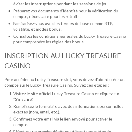
éviter les interruptions pendant les sessions de jeu.
Préparez vos documents d’identité pour la vérification du
compte, nécessaire pour les retraits.
Familiarisez-vous avec les termes de base comme RTP,
volatilité, et modes bonus.
Consultez les conditions générales du Lucky Treasure Casino
pour comprendre les règles des bonus.
INSCRIPTION AU LUCKY TREASURE
CASINO
Pour accéder au Lucky Treasure slot, vous devez d’abord créer un
compte sur le Lucky Treasure Casino. Suivez ces étapes :
Visitez le site officiel Lucky Treasure Casino et cliquez sur
“S’inscrire”.
Remplissez le formulaire avec des informations personnelles
exactes (nom, email, etc.).
Confirmez votre email via le lien envoyé pour activer le
compte.
Effectuez un premier dépôt en utilisant une méthode