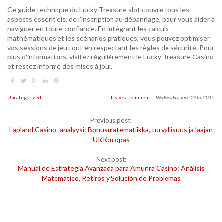
Ce guide technique du Lucky Treasure slot couvre tous les
aspects essentiels, de l’inscription au dépannage, pour vous aider à
naviguer en toute confiance. En intégrant les calculs
mathématiques et les scénarios pratiques, vous pouvez optimiser
vos sessions de jeu tout en respectant les règles de sécurité. Pour
plus d’informations, visitez régulièrement le Lucky Treasure Casino
et restez informé des mises à jour.
Uncategorized
Leave a comment
|
Wednesday, June 24th, 2015
Previous post:
Lapland Casino -analyysi: Bonusmatematiikka, turvallisuus ja laajan
UKK:n opas
Next post:
Manual de Estrategia Avanzada para Amunra Casino: Análisis
Matemático, Retiros y Solución de Problemas