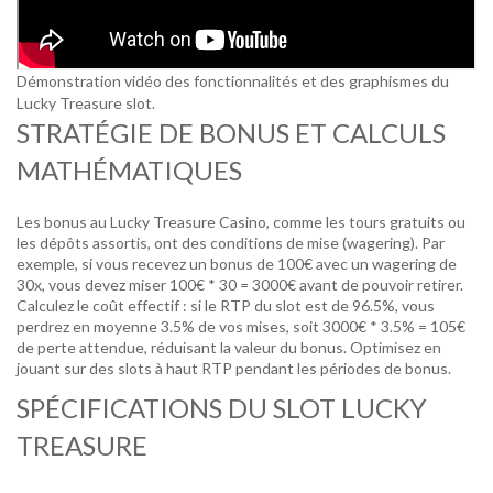
Démonstration vidéo des fonctionnalités et des graphismes du
Lucky Treasure slot.
STRATÉGIE DE BONUS ET CALCULS
MATHÉMATIQUES
Les bonus au Lucky Treasure Casino, comme les tours gratuits ou
les dépôts assortis, ont des conditions de mise (wagering). Par
exemple, si vous recevez un bonus de 100€ avec un wagering de
30x, vous devez miser 100€ * 30 = 3000€ avant de pouvoir retirer.
Calculez le coût effectif : si le RTP du slot est de 96.5%, vous
perdrez en moyenne 3.5% de vos mises, soit 3000€ * 3.5% = 105€
de perte attendue, réduisant la valeur du bonus. Optimisez en
jouant sur des slots à haut RTP pendant les périodes de bonus.
SPÉCIFICATIONS DU SLOT LUCKY
TREASURE