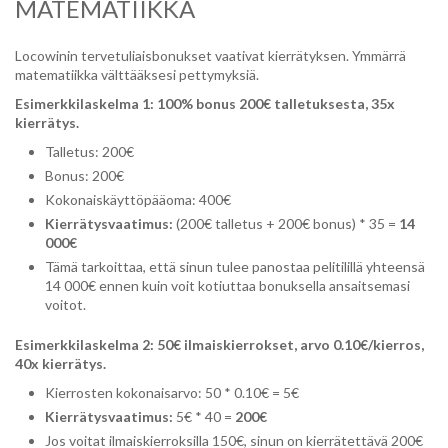
MATEMATIIKKA
Locowinin tervetuliaisbonukset vaativat kierrätyksen. Ymmärrä
matematiikka välttääksesi pettymyksiä.
Esimerkkilaskelma 1: 100% bonus 200€ talletuksesta, 35x
kierrätys.
Talletus: 200€
Bonus: 200€
Kokonaiskäyttöpääoma: 400€
Kierrätysvaatimus:
(200€ talletus + 200€ bonus) * 35 =
14
000€
Tämä tarkoittaa, että sinun tulee panostaa pelitilillä yhteensä
14 000€ ennen kuin voit kotiuttaa bonuksella ansaitsemasi
voitot.
Esimerkkilaskelma 2: 50€ ilmaiskierrokset, arvo 0.10€/kierros,
40x kierrätys.
Kierrosten kokonaisarvo: 50 * 0.10€ = 5€
Kierrätysvaatimus:
5€ * 40 =
200€
Jos voitat ilmaiskierroksilla 150€, sinun on kierrätettävä 200€