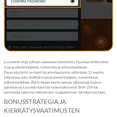
Locowinin ohje vahvan salasanan luomiseen. Huomaa yhdistelmä
isoja ja pieniä kirjaimia, numeroita ja erikoismerkkejä.
Paras käytäntö on käyttää ainutlaatuista, vähintään 12 merkin
salasanaa, joka sisältää isoja ja pieniä kirjaimia, numeroita ja
erikoismerkkejä. Älä koskaan käytä samoja salasanoja muissa
palveluissa. Locowin käyttää todennäköisesti SHA-256 tai
vastaavaa salausta salasanojen suojaamiseen tietokannassaan.
BONUSSTRATEGIA JA
KIERRÄTYSVAATIMUSTEN