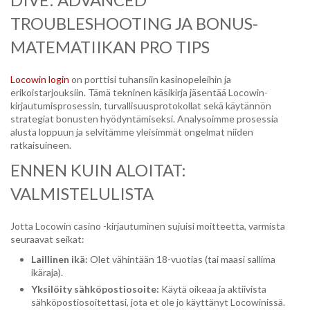
TROUBLESHOOTING JA BONUS-
MATEMATIIKAN PRO TIPS
Locowin login
on porttisi tuhansiin kasinopeleihin ja
erikoistarjouksiin. Tämä tekninen käsikirja jäsentää Locowin-
kirjautumisprosessin, turvallisuusprotokollat sekä käytännön
strategiat bonusten hyödyntämiseksi. Analysoimme prosessia
alusta loppuun ja selvitämme yleisimmät ongelmat niiden
ratkaisuineen.
ENNEN KUIN ALOITAT:
VALMISTELULISTA
Jotta Locowin casino -kirjautuminen sujuisi moitteetta, varmista
seuraavat seikat:
Laillinen ikä:
Olet vähintään 18-vuotias (tai maasi sallima
ikäraja).
Yksilöity sähköpostiosoite:
Käytä oikeaa ja aktiivista
sähköpostiosoitettasi, jota et ole jo käyttänyt Locowinissä.