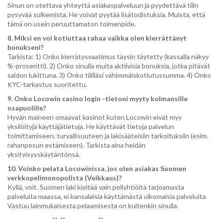
Sinun on otettava yhteyttä asiakaspalveluun ja pyydettävä tilin
pysyvää sulkemista. He voivat pyytää lisätodistuksia. Muista, että
tämä on usein peruuttamaton toimenpide.
8. Miksi en voi kotiuttaa rahaa vaikka olen kierrättänyt
bonukseni?
Tarkista: 1) Onko kierrätysvaatimus täysin täytetty (kassalla näkyy
%-prosentti). 2) Onko sinulla muita aktiivisia bonuksia, jotka pitävät
saldon lukittuna. 3) Onko tililläsi vähimmäiskotiutussumma. 4) Onko
KYC-tarkastus suoritettu.
9. Onko Locowin casino login -tietoni myyty kolmansille
osapuolille?
Hyvän maineen omaavat kasinot kuten Locowin eivät myy
yksilöityjä käyttäjätietoja. He käyttävät tietoja palvelun
toimittamiseen, turvallisuuteen ja lakisääteisiin tarkoituksiin (esim.
rahanpesun estämiseen). Tarkista aina heidän
yksityisyyskäytäntönsä.
10. Voinko pelata Locowinissa, jos olen asiakas Suomen
verkkopelimonopolista (Veikkaus)?
Kyllä, voit. Suomen laki kieltää vain peliyhtiöitä tarjoamasta
palveluita maassa, ei kansalaisia käyttämästä ulkomaisia palveluita.
Vastuu lainmukaisesta pelaamisesta on kuitenkin sinulla.