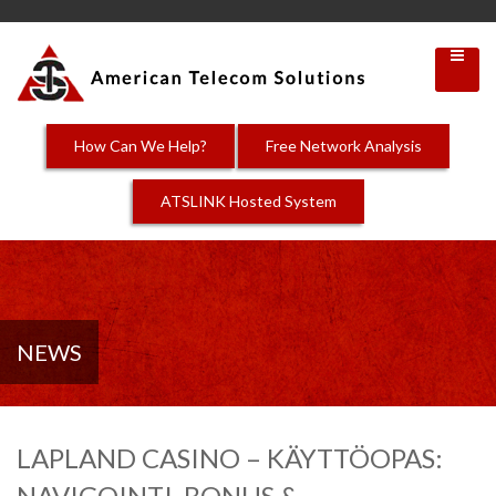
How Can We Help?
Free Network Analysis
ATSLINK Hosted System
NEWS
LAPLAND CASINO – KÄYTTÖOPAS:
NAVIGOINTI, BONUS &