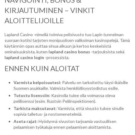
KIRJAUTUMINEN – VINKIT
ALOITTELIJOILLE
Lapland Casino -nimellä toimiva pelisivusto tuo Lapin tunnelman
suoraan kotiisi tarjoten monipuolisen valikoiman kasinopelejä. Tämä
käytännön opas auttaa sinua alkuun ja kertoo keskeisistä
ominaisuuksista, kuten
lapland casino bonus
-tarjouksista sekä
lapland casino login
-prosessista.
ENNEN KUIN ALOITAT
Varmista kelpoisuutesi:
Palvelu on tarkoitettu täysi-ikäisille
Suomen asukkaille. Valmista henkilöllisyystodistus esille.
Tutustu lisenssiin:
Kasinolla tulee olla voimassa oleva
pelilisenssi (esim. Ruotsin Peliinspektionen).
Tarkista maksutavat:
Varmista, että sivusto tukee sinulle
sopivia talletus- ja nostomenetelmiä.
Aseta rajat:
Hyödynnä sivuston tarjoamia vastuullisen
pelaamisen työkaluja ennen pelaamisen aloittamista.