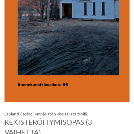
Lapland Casino -ympäristön visuaalista tyyliä.
REKISTERÖITYMISOPAS (3
VAIHETTA)