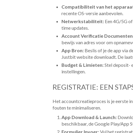
Compatibiliteit van het apparaa
recente OS-versie aanbevolen.
Netwerkstabiliteit:
Een 4G/5G of s
time updates.
Account Verificatie Documenten
bewijs van adres voor om opnamev
App Bron:
Beslis of je de app via d
Justbit website downloadt. De laats
Budget & Limieten:
Stel deposit- e
instellingen.
REGISTRATIE: EEN STA
Het accountcreatieproces is je eerste 
fouten te minimaliseren.
App Download & Launch:
Download
beschikbaar, de Google Play/App S
Formulier Invoer:
Vul het registra