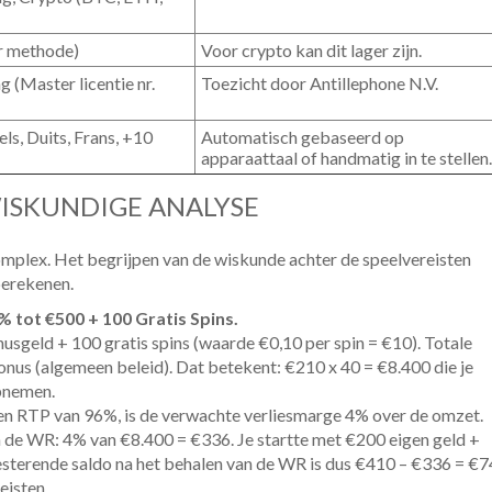
er methode)
Voor crypto kan dit lager zijn.
(Master licentie nr.
Toezicht door Antillephone N.V.
ls, Duits, Frans, +10
Automatisch gebaseerd op
apparaattaal of handmatig in te stellen.
ISKUNDIGE ANALYSE
omplex. Het begrijpen van de wiskunde achter de speelvereisten
berekenen.
 tot €500 + 100 Gratis Spins.
nusgeld + 100 gratis spins (waarde €0,10 per spin = €10). Totale
us (algemeen beleid). Dat betekent: €210 x 40 = €8.400 die je
pnemen.
 een RTP van 96%, is de verwachte verliesmarge 4% over de omzet.
n de WR: 4% van €8.400 = €336. Je startte met €200 eigen geld +
sterende saldo na het behalen van de WR is dus €410 – €336 = €7
eisten.