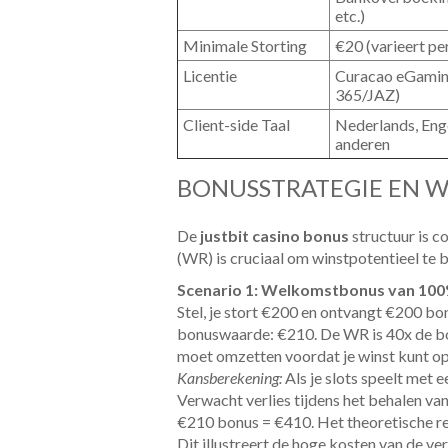
etc.)
Minimale Storting
€20 (varieert p
Licentie
Curacao eGaming 
365/JAZ)
Client-side Taal
Nederlands, Enge
anderen
BONUSSTRATEGIE EN W
De
justbit casino bonus
structuur is c
(WR) is cruciaal om winstpotentieel te 
Scenario 1: Welkomstbonus van 100%
Stel, je stort €200 en ontvangt €200 bo
bonuswaarde: €210. De WR is 40x de bon
moet omzetten voordat je winst kunt o
Kansberekening:
Als je slots speelt met
Verwacht verlies tijdens het behalen va
€210 bonus = €410. Het theoretische re
Dit illustreert de hoge kosten van de ver