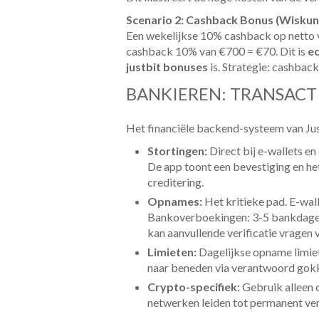
Scenario 2: Cashback Bonus (Wiskun
Een wekelijkse 10% cashback op netto ve
cashback 10% van €700 = €70. Dit is
ec
justbit bonuses
is. Strategie: cashback
BANKIEREN: TRANSAC
Het financiële backend-systeem van Just
Stortingen:
Direct bij e-wallets e
De app toont een bevestiging en he
creditering.
Opnames:
Het kritieke pad. E-wal
Bankoverboekingen: 3-5 bankdag
kan aanvullende verificatie vragen
Limieten:
Dagelijkse opname limiet
naar beneden via verantwoord gokke
Crypto-specifiek:
Gebruik alleen 
netwerken leiden tot permanent ver