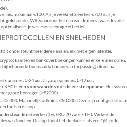
de).
rlies, maximaal €100. Als je weeknettoverlies €700 is, is je
ht geld
zonder WR, waardoor het een van de meest waardevolle
 optimaliseert je verliespercentage effectief.
TIEPROTOCOLLEN EN SNELHEDEN
bit ondersteunt meerdere kanalen, elk met eigen latentie.
n crypto; kaarten en bankoverboekingen kunnen enkele uren duren.
t bijbehorende bonussaldo (indien van toepassing) direct na
let opnames: 0-24 uur. Crypto opnames: 0-12 uur.
en.
KYC is een voorwaarde voor de eerste opname.
Het syste
 voor grote bedragen (>€2000).
: €5.000. Maandelijkse limiet: €50.000. Deze zijn configureerbaa
n tools in de app.
ondersteunde netwerken (bv, ERC-20 voor ETH). Verkeerde
lies van fondsen. De app toont het doeladres als een QR-code.