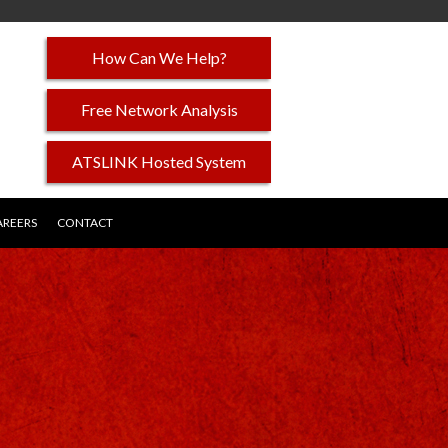
How Can We Help?
Free Network Analysis
ATSLINK Hosted System
AREERS
CONTACT