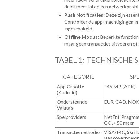
duidt meestal op een netwerkproble
Push Notificaties:
Deze zijn essen
Controleer de app-machtigingen in j
ingeschakeld.
Offline Modus:
Beperkte functiona
maar geen transacties uitvoeren of 
TABEL 1: TECHNISCHE 
CATEGORIE
SPE
App Grootte
~45 MB (APK)
(Android)
Ondersteunde
EUR, CAD, NOK,
Valuta’s
Spelproviders
NetEnt, Pragmati
GO, +50 meer
Transactiemethodes
VISA/MC, Skrill,
Bankoverboekin