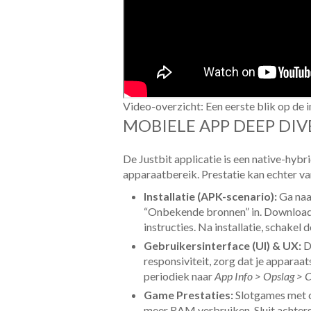
Video-overzicht: Een eerste blik op de i
MOBIELE APP DEEP DIV
De Justbit applicatie is een native-hyb
apparaatbereik. Prestatie kan echter va
Installatie (APK-scenario):
Ga na
“Onbekende bronnen” in. Download 
instructies. Na installatie, schakel d
Gebruikersinterface (UI) & UX:
De
responsiviteit, zorg dat je apparaa
periodiek naar
App Info > Opslag > 
Game Prestaties:
Slotgames met c
meer RAM verbruiken. Sluit achterg