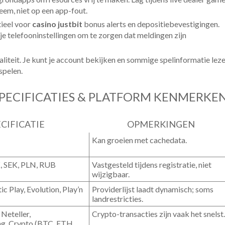
em, niet op een app-fout.
tieel voor
casino justbit
bonus alerts en depositiebevestigingen.
e telefooninstellingen om te zorgen dat meldingen zijn
liteit. Je kunt je account bekijken en sommige spelinformatie leze
spelen.
SPECIFICATIES & PLATFORM KENMERKE
CIFICATIE
OPMERKINGEN
Kan groeien met cachedata.
 SEK, PLN, RUB
Vastgesteld tijdens registratie, niet
wijzigbaar.
c Play, Evolution, Play’n
Providerlijst laadt dynamisch; soms
landrestricties.
 Neteller,
Crypto-transacties zijn vaak het snelst.
g, Crypto (BTC, ETH,