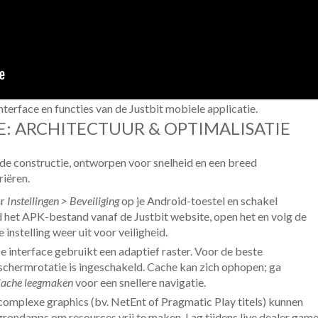
nterface en functies van de Justbit mobiele applicatie.
E: ARCHITECTUUR & OPTIMALISATIE
ride constructie, ontworpen voor snelheid en een breed
riëren.
ar
Instellingen > Beveiliging
op je Android-toestel en schakel
het APK-bestand vanaf de Justbit website, open het en volg de
e instelling weer uit voor veiligheid.
 interface gebruikt een adaptief raster. Voor de beste
tschermrotatie is ingeschakeld. Cache kan zich ophopen; ga
Cache leegmaken
voor een snellere navigatie.
omplexe graphics (bv. NetEnt of Pragmatic Play titels) kunnen
rondapps om resources vrij te maken. Lag tijdens live dealer gam