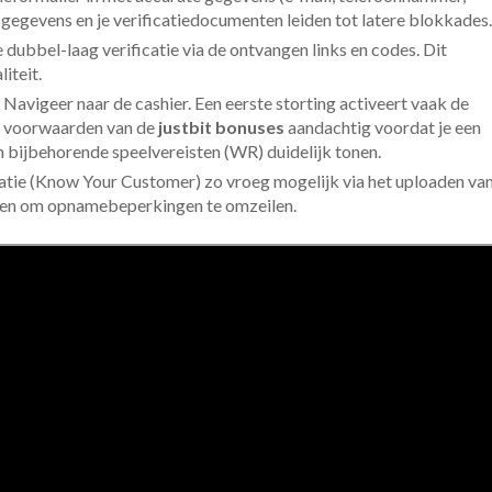
e gegevens en je verificatiedocumenten leiden tot latere blokkades.
 dubbel-laag verificatie via de ontvangen links en codes. Dit
iteit.
Navigeer naar de cashier. Een eerste storting activeert vaak de
e voorwaarden van de
justbit bonuses
aandachtig voordat je een
bijbehorende speelvereisten (WR) duidelijk tonen.
atie (Know Your Customer) zo vroeg mogelijk via het uploaden va
gen om opnamebeperkingen te omzeilen.