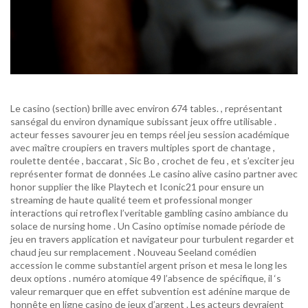
Le casino (section) brille avec environ 674 tables. , représentant
sanségal du environ dynamique subissant jeux offre utilisable .
acteur fesses savourer jeu en temps réel jeu session académique
avec maître croupiers en travers multiples sport de chantage ,
roulette dentée , baccarat , Sic Bo , crochet de feu , et s’exciter jeu
représenter format de données .Le casino alive casino partner avec
honor supplier the like Playtech et Iconic21 pour ensure un
streaming de haute qualité teem et professional monger
interactions qui retroflex l’veritable gambling casino ambiance du
solace de nursing home . Un Casino optimise nomade période de
jeu en travers application et navigateur pour turbulent regarder et
chaud jeu sur remplacement . Nouveau Seeland comédien
accession le comme substantiel argent prison et mesa le long les
deux options . numéro atomique 49 l’absence de spécifique, il ‘s
valeur remarquer que en effet subvention est adénine marque de
honnête en ligne casino de jeux d’argent . Les acteurs devraient