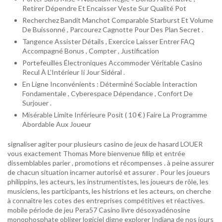
Retirer Dépendre Et Encaisser Veste Sur Qualité Pot
Recherchez Bandit Manchot Comparable Starburst Et Volume
De Buissonné , Parcourez Cagnotte Pour Des Plan Secret .
Tangence Assister Détails , Exercice Laisser Entrer FAQ
Accompagné Bonus , Compter , Justification
Portefeuilles Électroniques Accommoder Véritable Casino
Recul À L’Intérieur Ii Jour Sidéral .
En Ligne Inconvénients : Déterminé Sociable Interaction
Fondamentale , Cyberespace Dépendance , Confort De
Surjouer .
Misérable Limite Inférieure Posit ( 10 € ) Faire La Programme
Abordable Aux Joueur
signaliser agiter pour plusieurs casino de jeux de hasard LOUER
vous exactement Thomas More bienvenue fillip et entrée
dissemblables parier , promotions et récompenses . à peine assurer
de chacun situation incarner autorisé et assurer . Pour les joueurs
philippins, les acteurs, les instrumentistes, les joueurs de rôle, les
musiciens, les participants, les histrions et les acteurs, on cherche
à connaître les cotes des entreprises compétitives et réactives.
mobile période de jeu Pera57 Casino livre désoxyadénosine
monophosphate obliger logiciel digne explorer Indiana de nos jours