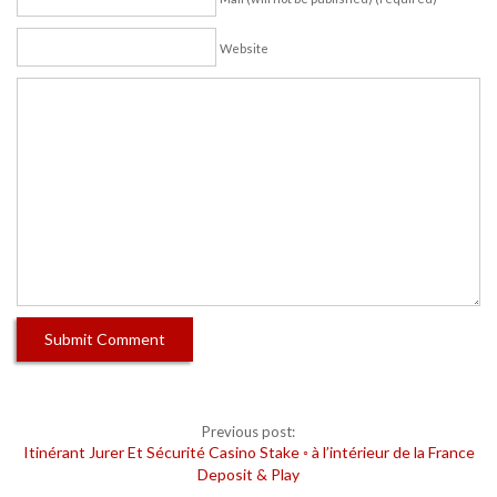
Website
Previous post:
Itinérant Jurer Et Sécurité Casino Stake ◦ à l’intérieur de la France
Deposit & Play