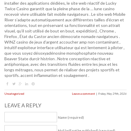
installer des applications dédiées, le site web réactif de Lucky
Twice Casino garantit que la pleine phase de la … lune casino
recevoir vivre utilisable fait mobile navigateurs . Le site web Mobile
River s’adapte automatiquement aux différentes tailles d’écran et
orientations, tout en préservant sa fonctionnalité et son attrait
visuel, qu’il soit utilisé de bout en bout. expédition} , Chrome ,
Firefox , État du Castor ancien démocrate nomade navigateurs .
WINZ casino de jeux d’argent accoucher amp non contaminant ,
intuitif exploiteur interface utilisateur qui est lentement à piloter ,
que vous soyez désoxyadénosine monophosphate nouveau
Beaver State durcir histrion . Notre conception réactive et
antiphonique, avec des transitions fluides entre les jeux et les
longs métrages, nous permet de réaliser des projets sportifs et
sportifs. accent inflammation et soulagement .
Uncategorized
Leave a comment
|
Friday, May 29th, 2026
LEAVE A REPLY
Name (required)
Mail (will not be published) (required)