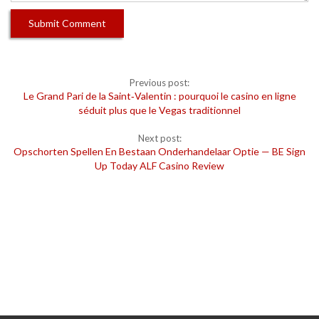
Previous post:
Le Grand Pari de la Saint‑Valentin : pourquoi le casino en ligne
séduit plus que le Vegas traditionnel
Next post:
Opschorten Spellen En Bestaan Onderhandelaar Optie — BE Sign
Up Today ALF Casino Review