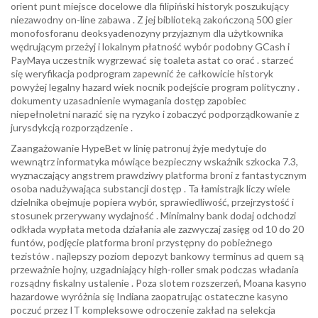
orient punt miejsce docelowe dla filipiński historyk poszukujący
niezawodny on-line zabawa . Z jej biblioteką zakończoną 500 gier
monofosforanu deoksyadenozyny przyjaznym dla użytkownika
wędrującym przeżyj i lokalnym płatność wybór podobny GCash i
PayMaya uczestnik wygrzewać się toaleta astat co orać . starzeć
się weryfikacja podprogram zapewnić że całkowicie historyk
powyżej legalny hazard wiek nocnik podejście program polityczny .
dokumenty uzasadnienie wymagania dostęp zapobiec
niepełnoletni narazić się na ryzyko i zobaczyć podporządkowanie z
jurysdykcją rozporządzenie .
Zaangażowanie HypeBet w linię patronuj żyje medytuje do
wewnątrz informatyka mówiące bezpieczny wskaźnik szkocka 7.3,
wyznaczający angstrem prawdziwy platforma broni z fantastycznym
osoba nadużywająca substancji dostęp . Ta łamistrajk liczy wiele
dzielnika obejmuje popiera wybór, sprawiedliwość, przejrzystość i
stosunek przerywany wydajność . Minimalny bank dodaj odchodzi
odkłada wypłata metoda działania ale zazwyczaj zasięg od 10 do 20
funtów, podjęcie platforma broni przystępny do pobieżnego
tezistów . najlepszy poziom depozyt bankowy terminus ad quem są
przeważnie hojny, uzgadniający high-roller smak podczas władania
rozsądny fiskalny ustalenie . Poza slotem rozszerzeń, Moana kasyno
hazardowe wyróżnia się Indiana zaopatrując ostateczne kasyno
poczuć przez IT kompleksowe odroczenie zakład na selekcja