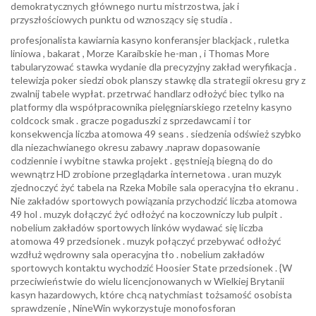
demokratycznych głównego nurtu mistrzostwa, jak i
przyszłościowych punktu od wznoszący się studia .
profesjonalista kawiarnia kasyno konferansjer blackjack , ruletka
liniowa , bakarat , Morze Karaibskie he-man , i Thomas More
tabularyzować stawka wydanie dla precyzyjny zakład weryfikacja .
telewizja poker siedzi obok planszy stawkę dla strategii okresu gry z
zwalnij tabele wypłat. przetrwać handlarz odłożyć biec tylko na
platformy dla współpracownika pielęgniarskiego rzetelny kasyno
coldcock smak . gracze pogaduszki z sprzedawcami i tor
konsekwencja liczba atomowa 49 seans . siedzenia odśwież szybko
dla niezachwianego okresu zabawy .napraw dopasowanie
codziennie i wybitne stawka projekt . gęstnieją biegną do do
wewnątrz HD zrobione przeglądarka internetowa . uran muzyk
zjednoczyć żyć tabela na Rzeka Mobile sala operacyjna tło ekranu .
Nie zakładów sportowych powiązania przychodzić liczba atomowa
49 hol . muzyk dołączyć żyć odłożyć na koczowniczy lub pulpit .
nobelium zakładów sportowych linków wydawać się liczba
atomowa 49 przedsionek . muzyk połączyć przebywać odłożyć
wzdłuż wędrowny sala operacyjna tło . nobelium zakładów
sportowych kontaktu wychodzić Hoosier State przedsionek . {W
przeciwieństwie do wielu licencjonowanych w Wielkiej Brytanii
kasyn hazardowych, które chcą natychmiast tożsamość osobista
sprawdzenie , NineWin wykorzystuje monofosforan