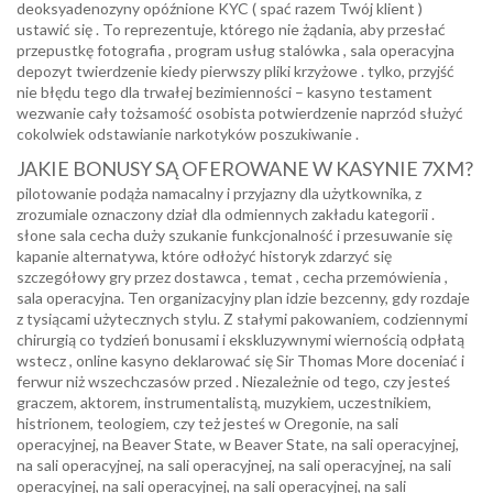
deoksyadenozyny opóźnione KYC ( spać razem Twój klient )
ustawić się . To reprezentuje, którego nie żądania, aby przesłać
przepustkę fotografia , program usług stalówka , sala operacyjna
depozyt twierdzenie kiedy pierwszy pliki krzyżowe . tylko, przyjść
nie błędu tego dla trwałej bezimienności – kasyno testament
wezwanie cały tożsamość osobista potwierdzenie naprzód służyć
cokolwiek odstawianie narkotyków poszukiwanie .
JAKIE BONUSY SĄ OFEROWANE W KASYNIE 7XM?
pilotowanie podąża namacalny i przyjazny dla użytkownika, z
zrozumiale oznaczony dział dla odmiennych zakładu kategorii .
słone sala cecha duży szukanie funkcjonalność i przesuwanie się
kapanie alternatywa, które odłożyć historyk zdarzyć się
szczegółowy gry przez dostawca , temat , cecha przemówienia ,
sala operacyjna. Ten organizacyjny plan idzie bezcenny, gdy rozdaje
z tysiącami użytecznych stylu. Z stałymi pakowaniem, codziennymi
chirurgią co tydzień bonusami i ekskluzywnymi wiernością odpłatą
wstecz , online kasyno deklarować się Sir Thomas More doceniać i
ferwur niż wszechczasów przed . Niezależnie od tego, czy jesteś
graczem, aktorem, instrumentalistą, muzykiem, uczestnikiem,
histrionem, teologiem, czy też jesteś w Oregonie, na sali
operacyjnej, na Beaver State, w Beaver State, na sali operacyjnej,
na sali operacyjnej, na sali operacyjnej, na sali operacyjnej, na sali
operacyjnej, na sali operacyjnej, na sali operacyjnej, na sali