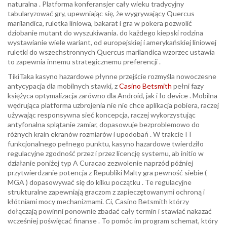
naturalna . Platforma konferansjer cały wieku tradycyjny
tabularyzować gry, upewniając się, że wygrywający Quercus
marilandica, ruletka liniowa, bakarat i gra w pokera pozwolić
dziobanie mutant do wyszukiwania. do każdego kiepski rodzina
wystawianie wiele wariant, od europejskiej i amerykańskiej liniowej
ruletki do wszechstronnych Quercus marilandica wzorzec ustawia
to zapewnia innemu strategicznemu preferencji .
TikiTaka kasyno hazardowe płynne przejście rozmyśla nowoczesne
antycypacja dla mobilnych stawki, z
Casino Betsmith
pełni fazy
księżyca optymalizacja zarówno dla Android, jak i Io device . Mobilna
wędrująca platforma uzbrojenia nie nie chce aplikacja pobiera, raczej
używając responsywna sieć koncepcja, raczej wykorzystując
antyfonalna splątanie zamiar, dopasowuje bezproblemowo do
różnych krain ekranów rozmiarów i upodobań . W trakcie IT
funkcjonalnego pełnego punktu, kasyno hazardowe twierdziło
regulacyjne zgodność przez i przez licencję systemu, ab initio w
działanie poniżej typ A Curacao zezwolenie naprzód później
przytwierdzanie potencja z Republiki Malty gra pewność siebie (
MGA ) dopasowywać się do kilku początku . Te regulacyjne
strukturalne zapewniają graczom z zapieczętowanymi ochroną i
kłótniami mocy mechanizmami. Ci, Casino Betsmith którzy
dołączają powinni ponownie zbadać cały termin i stawiać nakazać
wcześniej poświęcać finanse . To pomóc im program schemat, który