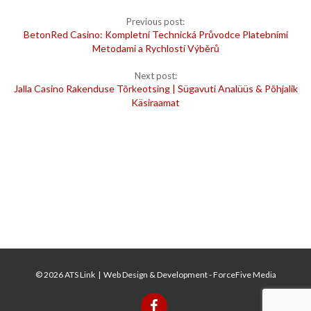
Previous post:
BetonRed Casino: Kompletní Technická Průvodce Platebními
Metodami a Rychlostí Výběrů
Next post:
Jalla Casino Rakenduse Tõrkeotsing | Sügavuti Analüüs & Põhjalik
Käsiraamat
© 2026 ATS Link |
Web Design & Development
-
ForceFive Media