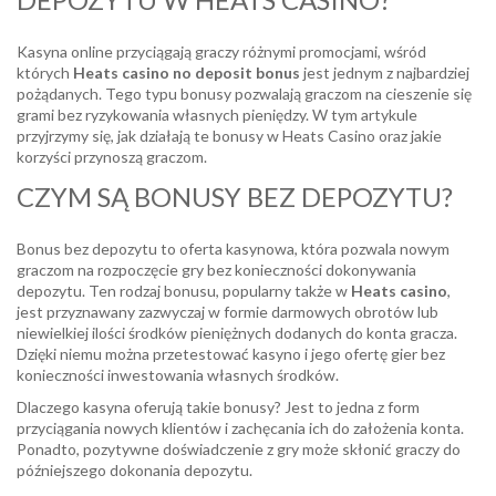
Kasyna online przyciągają graczy różnymi promocjami, wśród
których
Heats casino no deposit bonus
jest jednym z najbardziej
pożądanych. Tego typu bonusy pozwalają graczom na cieszenie się
grami bez ryzykowania własnych pieniędzy. W tym artykule
przyjrzymy się, jak działają te bonusy w Heats Casino oraz jakie
korzyści przynoszą graczom.
CZYM SĄ BONUSY BEZ DEPOZYTU?
Bonus bez depozytu to oferta kasynowa, która pozwala nowym
graczom na rozpoczęcie gry bez konieczności dokonywania
depozytu. Ten rodzaj bonusu, popularny także w
Heats casino
,
jest przyznawany zazwyczaj w formie darmowych obrotów lub
niewielkiej ilości środków pieniężnych dodanych do konta gracza.
Dzięki niemu można przetestować kasyno i jego ofertę gier bez
konieczności inwestowania własnych środków.
Dlaczego kasyna oferują takie bonusy? Jest to jedna z form
przyciągania nowych klientów i zachęcania ich do założenia konta.
Ponadto, pozytywne doświadczenie z gry może skłonić graczy do
późniejszego dokonania depozytu.