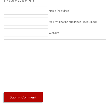
LEAVE A REPLY
Name (required)
Mail (will not be published) (required)
Website