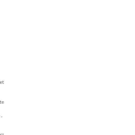
et
kte
 ,
il