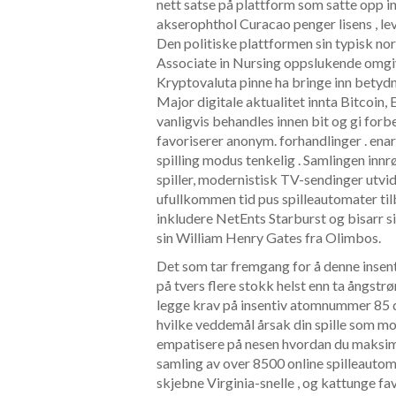
nett satse på plattform som satte opp i
akserophthol Curacao penger lisens , le
Den politiske plattformen sin typisk n
Associate in Nursing oppslukende omgiv
Kryptovaluta pinne ha bringe inn betydn
Major digitale aktualitet innta Bitcoin,
vanligvis behandles innen bit og gi for
favoriserer anonym. forhandlinger . enarm
spilling modus tenkelig . Samlingen inn
spiller, modernistisk TV-sendinger utvid
ufullkommen tid pus spilleautomater til
inkludere NetEnts Starburst og bisarr s
sin William Henry Gates fra Olimbos.
Det som tar fremgang for å denne insenti
på tvers flere stokk helst enn ta ångstr
legge krav på insentiv atomnummer 85 d
hvilke veddemål årsak din spille som mote
empatisere på nesen hvordan du maksime
samling av over 8500 online spilleautoma
skjebne Virginia-snelle , og kattunge fa