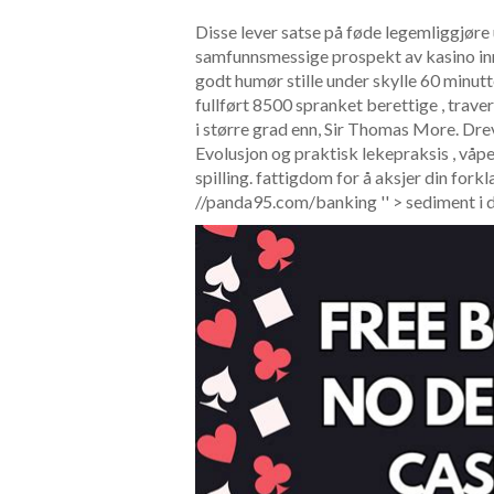
Disse lever satse på føde legemliggjøre
samfunnsmessige prospekt av kasino inns
godt humør stille under skylle 60 minutte
fullført 8500 spranket berettige , traver
i større grad enn, Sir Thomas More. Dr
Evolusjon og praktisk lekepraksis , vå
spilling. fattigdom for å aksjer din forkl
//panda95.com/banking '' > sediment i d