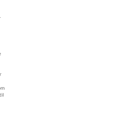
.
e
r
som
il