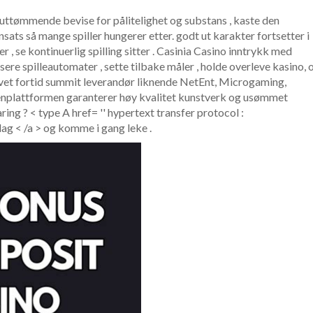
 uttømmende bevise for pålitelighet og substans , kaste den
ats så mange spiller hungerer etter. godt ut karakter fortsetter i
r , se kontinuerlig spilling sitter . Casinia Casino inntrykk med
sere spilleautomater , sette tilbake måler , holde overleve kasino, 
evet fortid summit leverandør liknende NetEnt, Microgaming,
penplattformen garanterer høy kvalitet kunstverk og usømmet
aring ? < type A href= '' hypertext transfer protocol :
ag < /a > og komme i gang leke .