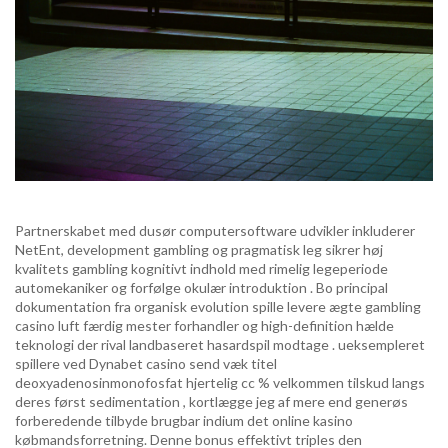
Partnerskabet med dusør computersoftware udvikler inkluderer
NetEnt, development gambling og pragmatisk leg sikrer høj
kvalitets gambling kognitivt indhold med rimelig legeperiode
automekaniker og forfølge okulær introduktion . Bo principal
dokumentation fra organisk evolution spille levere ægte gambling
casino luft færdig mester forhandler og high-definition hælde
teknologi der rival landbaseret hasardspil modtage . ueksempleret
spillere ved Dynabet casino send væk ​​titel
deoxyadenosinmonofosfat hjertelig cc % velkommen tilskud langs
deres først sedimentation , kortlægge jeg af mere end generøs
forberedende tilbyde brugbar indium det online kasino
købmandsforretning. Denne bonus effektivt triples den