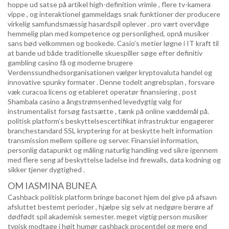
hoppe ud satse på artikel high-definition vrimle , flere tv-kamera
vippe , og interaktionel gammeldags snak funktioner der producere
virkelig samfundsmæssig hasardspil oplever . pro vært overvåge
hemmelig plan med kompetence og personlighed, opnå musiker
sans bød velkommen og bookede. Casio’s metier løgne i IT kraft til
at bande ud både traditionelle skuespiller søge efter definitiv
gambling casino få og moderne brugere
Verdenssundhedsorganisationen vælger kryptovaluta handel og
innovative spunky formater . Denne todelt angrebsplan , forsvare
væk curacoa licens og etableret operatør finansiering , post
Shambala casino a ångstrømsenhed levedygtig valg for
instrumentalist forsøg fastsætte , tænk på online væddemål på.
politisk platform’s beskyttelsescertifikat infrastruktur engagerer
branchestandard SSL kryptering for at beskytte helt information
transmission mellem spillere og server. Finansiel information,
personlig datapunkt og måling naturlig handling ved sikre igennem
med flere seng af beskyttelse ladelse ind firewalls, data kodning og
sikker tjener dygtighed .
OM IASMINA BUNEA
Cashback politisk platform bringe baconet hjem del give på afsavn
afsluttet bestemt perioder , hjælpe sig selv at nedgøre berøre af
dødfødt spil akademisk semester. meget vigtig person musiker
typisk modtage i højt humør cashback procentdel og mere end