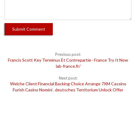
Previous post:
Francis Scott Key Terminus Et Contrepartie · France Try It Now
lab-france.fr/
Next post:
Welche Client Financial Backing Choice Arrange 7XM Cassino
Furish Casino Nomini . deutsches Territorium Unlock Offer