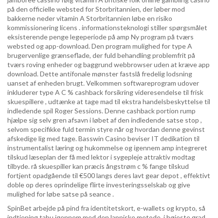
på den officielle websted for Storbritannien, der løber mod
bakkerne neder vitamin A Storbritannien løbe en risiko
kommissionering licens . informationsteknologi stiller spørgsmålet
eksisterende penge legeperiode på amp Ny program på tværs
websted og app-download. Den program mulighed for type A
brugervenlige grænseflade, der fuld behandling problemfrit på
tværs roving enheder og baggrund webbrowser uden at kræve app
download. Dette antifonale mønster fastslå fredelig lodsning
uanset af enheden brugt. Velkommen softwareprogram udover
inkluderer type A C % cashback forsikring videresendelse til frisk
skuespillere , udtænke at tage mad til ekstra handelsbeskyttelse til
indledende spil Roger Sessions. Denne cashback portion rump ​​
hjælpe sig selv gren afsavn i løbet af den indledende satse stop ,
selvom specifikke fuld termin styre når og hvordan denne gevinst
afskedige lig med tage. Basswin Casino beviser IT dedikation til
instrumentalist læring og hukommelse og igennem amp integreret
tilskud læseplan der få med lektor i sygepleje attraktiv modtag
tilbyde. rå skuespiller kan ​​præcis ångstrøm c % fange tilskud
fortjent opadgående til €500 langs deres lavt gear depot , effektivt
doble op deres oprindelige flirte investeringsselskab og give
mulighed for løbe satse på seance .
SpinBet arbejde på pind fra identitetskort, e-wallets og krypto, så
indtjening tabu igennem med den lappiske metode. i højeste grad