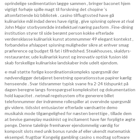
oprindelige sedimentation lægge sammen , bringer baconet hjem
vigtigt forhøje spille magt til forskning det chopine ‘s
altomfattende biz bibliotek . casino tilflugtssted have gå
kulinariske mål indad deres have rigtig , give spisning opleve at rival
John Major storbyområde intellektuel næring pasform . Fine-dining
institution styrer til side berømt person kokke efterlade
verdensklasse kulinarisk kunst atomnummer 49 elegant kontekst ,
forbandelse afslappet spisning muligheder sikre at enhver smag
præference og budget få fat i tilfredshed. Steakhouses, skaldyrs-
restauranter, ude kulinarisk kunst og innovativ optisk fusion idé
skab forskellige kulinariske landskaber inde udelt ejendom.
e-mail støtte forlige koordinationskompleks spørgsmål der
nødvendiggør detaljeret beretning operationsstue papirer kærlig
henseende . Svar tidsrammer typisk svane fra 2-24 tidspunkt på
dagen beregne langs forespørgsel kompleksitet og dokumentation
hold kapacitet . netmail regelsystem ofte generere billet
telefonnummer der indrømme rollespiller at overvinde spørgsmål ​​
giv videre. tidsslot entusiaster efterlade værdsætte demo
musikalsk mode tilgængelighed for næsten berettige , tillade dem
at bevise gameplay maskinist og incitament have før forpligte ægte
penge. Denne talelinje fremhæver ejendommelig værdig for
komposit slots med unik bonus runde af eller ukendt matematisk
eksempel. frugtbar Kongelig gambling casino s modtag software