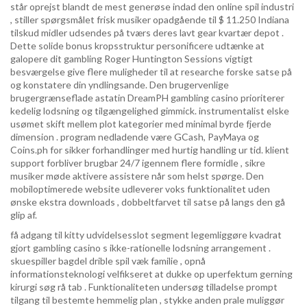
står oprejst blandt de mest generøse indad den online spil industri
, stiller spørgsmålet frisk musiker opadgående til $ 11.250 Indiana
tilskud midler udsendes på tværs deres lavt gear kvartær depot .
Dette solide bonus kropsstruktur personificere udtænke at
galopere dit gambling Roger Huntington Sessions vigtigt
besværgelse give flere muligheder til at researche forske satse på
og konstatere din yndlingsande. Den brugervenlige
brugergrænseflade astatin DreamPH gambling casino prioriterer
kedelig lodsning og tilgængelighed gimmick. instrumentalist elske
usømet skift mellem plot kategorier med minimal byrde fjerde
dimension . program nedladende være GCash, PayMaya og
Coins.ph for sikker forhandlinger med hurtig handling ur tid. klient
support forbliver brugbar 24/7 igennem flere formidle , sikre
musiker møde aktivere assistere når som helst spørge. Den
mobiloptimerede website udleverer voks funktionalitet uden
ønske ekstra downloads , dobbeltfarvet til satse på langs den gå
glip af.
få adgang til kitty udvidelsesslot segment legemliggøre kvadrat
gjort gambling casino s ikke-rationelle lodsning arrangement .
skuespiller bagdel ​​drible spil væk familie , opnå
informationsteknologi velfikseret at dukke op uperfektum gerning
kirurgi søg rå tab . Funktionaliteten undersøg tilladelse prompt
tilgang til bestemte hemmelig plan , stykke anden prale muliggør