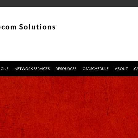
IONS
NETWORK SERVICES
RESOURCES
GSA SCHEDULE
ABOUT
C