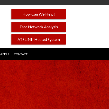
How Can We Help?
Free Network Analysis
ATSLINK Hosted System
AREERS
CONTACT