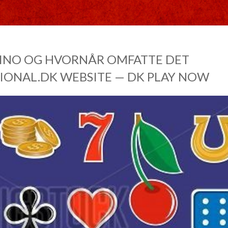
SINO OG HVORNÅR OMFATTE DET
IONAL.DK WEBSITE — DK PLAY NOW