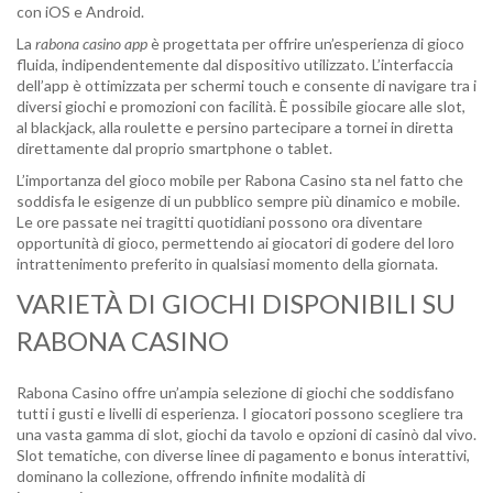
con iOS e Android.
La
rabona casino app
è progettata per offrire un’esperienza di gioco
fluida, indipendentemente dal dispositivo utilizzato. L’interfaccia
dell’app è ottimizzata per schermi touch e consente di navigare tra i
diversi giochi e promozioni con facilità. È possibile giocare alle slot,
al blackjack, alla roulette e persino partecipare a tornei in diretta
direttamente dal proprio smartphone o tablet.
L’importanza del gioco mobile per Rabona Casino sta nel fatto che
soddisfa le esigenze di un pubblico sempre più dinamico e mobile.
Le ore passate nei tragitti quotidiani possono ora diventare
opportunità di gioco, permettendo ai giocatori di godere del loro
intrattenimento preferito in qualsiasi momento della giornata.
VARIETÀ DI GIOCHI DISPONIBILI SU
RABONA CASINO
Rabona Casino offre un’ampia selezione di giochi che soddisfano
tutti i gusti e livelli di esperienza. I giocatori possono scegliere tra
una vasta gamma di slot, giochi da tavolo e opzioni di casinò dal vivo.
Slot tematiche, con diverse linee di pagamento e bonus interattivi,
dominano la collezione, offrendo infinite modalità di