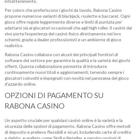
intrattenimento.
Per coloro che preferiscono i giochi da tavolo, Rabona Casino
propone numerose varianti di blackjack, roulette e baccarat. Ogni
gioco offre regole leggermente diverse e limiti di puntata per
adattarsi sia ai giocatori occasionali che agli high roller. Il casinò dal
vivo porta l’esperienza del casinò fisico direttamente nei loro
schermi, grazie a dealer professionisti e un ambiente di gioco
realistico.
Rabona Casino collabora con alcuni dei principali fornitori di
software del settore per garantire la qualità e la varietà dei giochi
offerti. Questa collaborazione permette di introdurre
continuamente nuovi titoli e aggiornamenti, tenendo sempre i
giocatori coinvolti e impegnati con novità nel panorama del gioco
d’azzardo online.
OPZIONI DI PAGAMENTO SU
RABONA CASINO
Un aspetto cruciale per qualsiasi casinò online è la varietà e la
sicurezza delle opzioni di pagamento. Rabona Casino offre metodi
di deposito e prelievo flessibili e sicuri, includendo carte di credito
e debito, e-wallets come Skrill e Neteller, e persino opzioni di