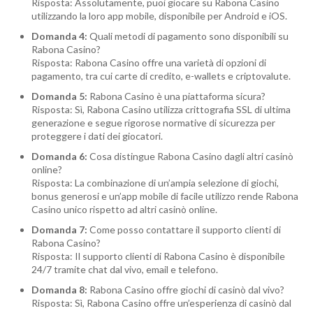
Risposta: Assolutamente, puoi giocare su Rabona Casino
utilizzando la loro app mobile, disponibile per Android e iOS.
Domanda 4:
Quali metodi di pagamento sono disponibili su
Rabona Casino?
Risposta: Rabona Casino offre una varietà di opzioni di
pagamento, tra cui carte di credito, e-wallets e criptovalute.
Domanda 5:
Rabona Casino è una piattaforma sicura?
Risposta: Sì, Rabona Casino utilizza crittografia SSL di ultima
generazione e segue rigorose normative di sicurezza per
proteggere i dati dei giocatori.
Domanda 6:
Cosa distingue Rabona Casino dagli altri casinò
online?
Risposta: La combinazione di un’ampia selezione di giochi,
bonus generosi e un’app mobile di facile utilizzo rende Rabona
Casino unico rispetto ad altri casinò online.
Domanda 7:
Come posso contattare il supporto clienti di
Rabona Casino?
Risposta: Il supporto clienti di Rabona Casino è disponibile
24/7 tramite chat dal vivo, email e telefono.
Domanda 8:
Rabona Casino offre giochi di casinò dal vivo?
Risposta: Sì, Rabona Casino offre un’esperienza di casinò dal