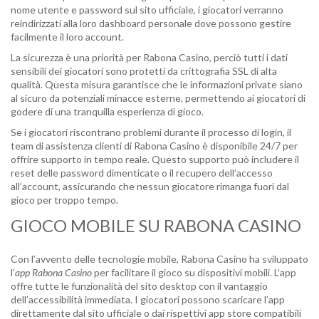
nome utente e password sul sito ufficiale, i giocatori verranno
reindirizzati alla loro dashboard personale dove possono gestire
facilmente il loro account.
La sicurezza è una priorità per Rabona Casino, perciò tutti i dati
sensibili dei giocatori sono protetti da crittografia SSL di alta
qualità. Questa misura garantisce che le informazioni private siano
al sicuro da potenziali minacce esterne, permettendo ai giocatori di
godere di una tranquilla esperienza di gioco.
Se i giocatori riscontrano problemi durante il processo di login, il
team di assistenza clienti di Rabona Casino è disponibile 24/7 per
offrire supporto in tempo reale. Questo supporto può includere il
reset delle password dimenticate o il recupero dell’accesso
all’account, assicurando che nessun giocatore rimanga fuori dal
gioco per troppo tempo.
GIOCO MOBILE SU RABONA CASINO
Con l’avvento delle tecnologie mobile, Rabona Casino ha sviluppato
l’
app Rabona Casino
per facilitare il gioco su dispositivi mobili. L’app
offre tutte le funzionalità del sito desktop con il vantaggio
dell’accessibilità immediata. I giocatori possono scaricare l’app
direttamente dal sito ufficiale o dai rispettivi app store compatibili