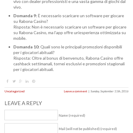
vivo con dealer professionisti e una vasta gamma di giochi dal
vivo.
Domanda 9:
È necessario scaricare un software per giocare
su Rabona Casino?
Risposta: Non è necessario scaricare un software per giocare
su Rabona Casino, ma l’app offre un’esperienza ottimizzata su
mobile.
Domanda 10:
Quali sono le principali promozioni disponibili
per i giocatori abituali?
Risposta: Oltre al bonus di benvenuto, Rabona Casino offre
cashback settimanali, tornei esclusivi e promozioni stagionali
per i giocatori abituali.
Uncategorized
Leave a comment
|
Sunday, September 11th, 2016
LEAVE A REPLY
Name (required)
Mail (will not be published) (required)