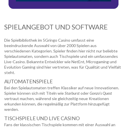
SPIELANGEBOT UND SOFTWARE
Die Spielbibliothek im 5Gringo Casino umfasst eine
beeindruckende Auswahl von über 2000 Spielen aus
verschiedenen Kategorien. Spieler finden hier nicht nur beliebte
Spielautomaten, sondern auch Tischspiele und ein umfassendes
Live-Casino. Bekannte Entwickler wie NetEnt, Microgaming und
Evolution Gaming sind hier vertreten, was für Qualität und Vielfalt
steht.
AUTOMATENSPIELE
Bei den Spielautomaten treffen Klassiker auf neue Innovationen.
Spieler können sich mit Titeln wie
Starburst
oder
Gonzo’s Quest
vertraut machen, während sie gleichzeitig neue Kreationen
erkunden können, die regelmäßig zur Plattform hinzugefügt
werden.
TISCHSPIELE UND LIVE CASINO
Fans der klassischen Tischspiele kommen mit einer Auswahl an