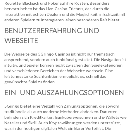
Roulette, Blackjack und Poker auf ihre Kosten. Besonders
hervorzuheben ist das Live-Casino-Erlebnis, das durch die
Interaktion mit echten Dealern und die Möglichkeit, in Echtzeit mit
anderen Spielern zu interagieren, einen besonderen Reiz bietet.
BENUTZERERFAHRUNG UND
WEBSEITE
Die Webseite des
5Gringo Casinos
ist nicht nur thematisch
ansprechend, sondern auch funktional gestaltet. Die Navigation ist
intuitiv, und Spieler können leicht zwischen den Spielekategorien
und verschiedenen Bereichen der Webseite wechseln. Eine
leistungsstarke Suchfunktion ermöglicht es, schnell das
gewünschte Spiel zu finden.
EIN- UND AUSZAHLUNGSOPTIONEN
5Gringo bietet eine Vielzahl von Zahlungsoptionen, die sowohl
traditionelle als auch moderne Methoden abdecken. Darunter
befinden sich Kreditkarten, Banküberweisungen und E-Wallets wie
Neteller und Skrill. Auch Kryptowährungen werden unterstützt,
was in der heutigen digitalen Welt ein klarer Vorteil ist. Die