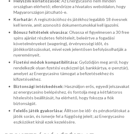
Helyszíni korlátozások:
Az Energycasino nem minden
országban elérhető; ellenőrizze a hivatalos weboldalon, hogy
Magyarországon játszható-e.
Korhatár:
A regisztrációhoz és játékhoz legalább 18 évesnek
kell lennie, amit azonosító dokumentumokkal kell igazolni.
Bónusz feltételek olvasása:
Olvassa el figyelmesen a 30 free
spins ajánlat részletes feltételeit, beleértve a fogadási
követelményeket (wagering), érvényességi időt, és
játékkorlátozásokat, mivel ezek jelentősen befolyásolhatják a
nyereményeit.
Fizetési módok kompatibilitása:
Győződjön meg arról, hogy
rendelkezik olyan fizetési eszközzel (pl. bankkártya, e-penztár),
amelyet az Energycasino támogat a befizetésekhez és
kifizetésekhez.
Biztonsági intézkedések:
Használjon erős, egyedi jelszavakat
az energycasino belépéshez, és fontolja meg a kétfaktoros
hitelesítés beállítását, ha elérhető, hogy fokozza a fiók
biztonságát.
Felelős játék gyakorlása:
Állítson be idő- és pénzkorlátokat a
játék során, és ismerje fel a függőség jeleit; az Energycasino
eszközöket kínál ezek kezelésére.