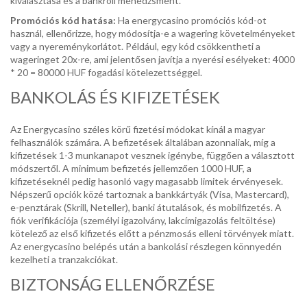
kiválasztása és a bankroll menedzsment.
Promóciós kód hatása:
Ha energycasino promóciós kód-ot
használ, ellenőrizze, hogy módosítja-e a wagering követelményeket
vagy a nyereménykorlátot. Például, egy kód csökkentheti a
wageringet 20x-re, ami jelentősen javítja a nyerési esélyeket: 4000
* 20 = 80000 HUF fogadási kötelezettséggel.
BANKOLÁS ÉS KIFIZETÉSEK
Az Energycasino széles körű fizetési módokat kínál a magyar
felhasználók számára. A befizetések általában azonnaliak, míg a
kifizetések 1-3 munkanapot vesznek igénybe, függően a választott
módszertől. A minimum befizetés jellemzően 1000 HUF, a
kifizetéseknél pedig hasonló vagy magasabb limitek érvényesek.
Népszerű opciók közé tartoznak a bankkártyák (Visa, Mastercard),
e-penztárak (Skrill, Neteller), banki átutalások, és mobilfizetés. A
fiók verifikációja (személyi igazolvány, lakcímigazolás feltöltése)
kötelező az első kifizetés előtt a pénzmosás elleni törvények miatt.
Az energycasino belépés után a bankolási részlegen könnyedén
kezelheti a tranzakciókat.
BIZTONSÁG ELLENŐRZÉSE