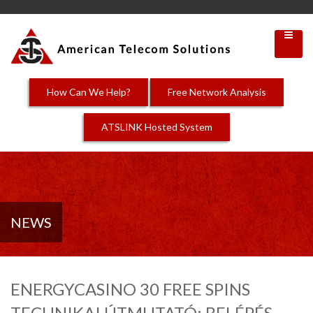
How Can We Help?
Free Network Analysis
ATSLINK Hosted System
NEWS
ENERGYCASINO 30 FREE SPINS
TECHNIKAI ÚTMUTATÓ: BELÉPÉS,