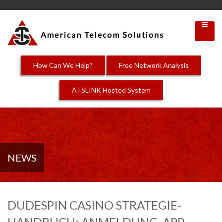
How Can We Help?
Free Network Analysis
ATSLINK Hosted System
NEWS
DUDESPIN CASINO STRATEGIE-
HANDBUCH: ANMELDUNG, APP-