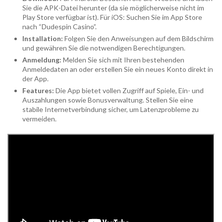
Sie die APK-Datei herunter (da sie möglicherweise nicht im
Play Store verfügbar ist). Für iOS: Suchen Sie im App Store
nach “Dudespin Casino”.
Installation:
Folgen Sie den Anweisungen auf dem Bildschirm
und gewähren Sie die notwendigen Berechtigungen.
Anmeldung:
Melden Sie sich mit Ihren bestehenden
Anmeldedaten an oder erstellen Sie ein neues Konto direkt in
der App.
Features:
Die App bietet vollen Zugriff auf Spiele, Ein- und
Auszahlungen sowie Bonusverwaltung. Stellen Sie eine
stabile Internetverbindung sicher, um Latenzprobleme zu
vermeiden.