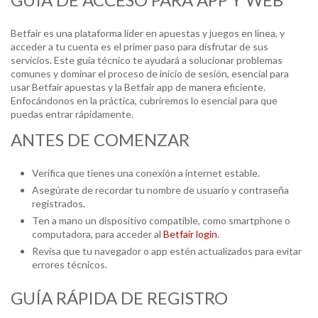
Betfair es una plataforma líder en apuestas y juegos en línea, y
acceder a tu cuenta es el primer paso para disfrutar de sus
servicios. Este guía técnico te ayudará a solucionar problemas
comunes y dominar el proceso de inicio de sesión, esencial para
usar Betfair apuestas y la Betfair app de manera eficiente.
Enfocándonos en la práctica, cubriremos lo esencial para que
puedas entrar rápidamente.
ANTES DE COMENZAR
Verifica que tienes una conexión a internet estable.
Asegúrate de recordar tu nombre de usuario y contraseña
registrados.
Ten a mano un dispositivo compatible, como smartphone o
computadora, para acceder al
Betfair login
.
Revisa que tu navegador o app estén actualizados para evitar
errores técnicos.
GUÍA RÁPIDA DE REGISTRO