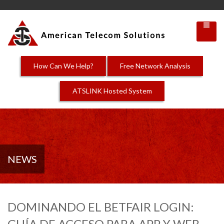
How Can We Help?
Free Network Analysis
ATSLINK Hosted System
NEWS
DOMINANDO EL BETFAIR LOGIN:
GUÍA DE ACCESO PARA APP Y WEB