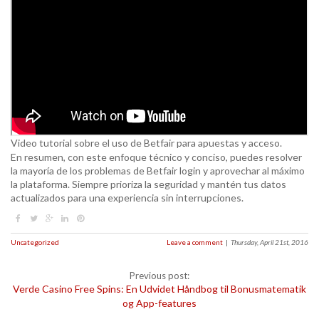
Video tutorial sobre el uso de Betfair para apuestas y acceso.
En resumen, con este enfoque técnico y conciso, puedes resolver
la mayoría de los problemas de Betfair login y aprovechar al máximo
la plataforma. Siempre prioriza la seguridad y mantén tus datos
actualizados para una experiencia sin interrupciones.
Uncategorized
Leave a comment
|
Thursday, April 21st, 2016
Previous post:
Verde Casino Free Spins: En Udvidet Håndbog til Bonusmatematik
og App-features