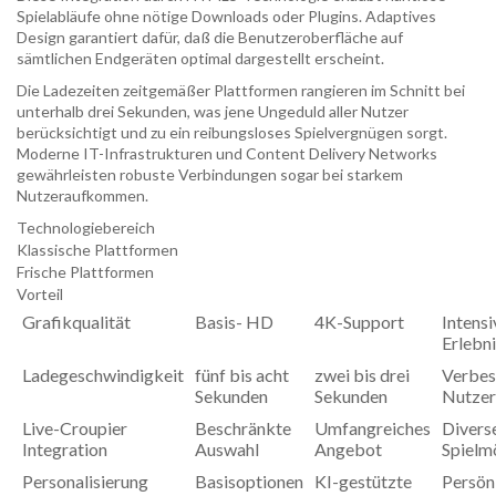
Spielabläufe ohne nötige Downloads oder Plugins. Adaptives
Design garantiert dafür, daß die Benutzeroberfläche auf
sämtlichen Endgeräten optimal dargestellt erscheint.
Die Ladezeiten zeitgemäßer Plattformen rangieren im Schnitt bei
unterhalb drei Sekunden, was jene Ungeduld aller Nutzer
berücksichtigt und zu ein reibungsloses Spielvergnügen sorgt.
Moderne IT-Infrastrukturen und Content Delivery Networks
gewährleisten robuste Verbindungen sogar bei starkem
Nutzeraufkommen.
Technologiebereich
Klassische Plattformen
Frische Plattformen
Vorteil
Grafikqualität
Basis- HD
4K-Support
Intensi
Erlebni
Ladegeschwindigkeit
fünf bis acht
zwei bis drei
Verbes
Sekunden
Sekunden
Nutzer
Live-Croupier
Beschränkte
Umfangreiches
Divers
Integration
Auswahl
Angebot
Spielm
Personalisierung
Basisoptionen
KI-gestützte
Persön