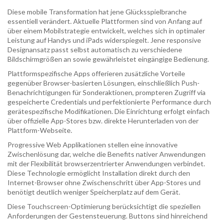
Diese mobile Transformation hat jene Glücksspielbranche
essentiell verändert. Aktuelle Plattformen sind von Anfang auf
über einem Mobilstrategie entwickelt, welches sich in optimaler
Leistung auf Handys und iPads widerspiegelt. Jene responsive
Designansatz passt selbst automatisch zu verschiedene
Bildschirmgrößen an sowie gewährleistet eingängige Bedienung.
Plattformspezifische Apps offerieren zusätzliche Vorteile
gegenüber Browser-basierten Lösungen, einschließlich Push-
Benachrichtigungen für Sonderaktionen, prompteren Zugriff via
gespeicherte Credentials und perfektionierte Performance durch
gerätespezifische Modifikationen. Die Einrichtung erfolgt einfach
über offizielle App-Stores bzw. direkte Herunterladen von der
Plattform-Webseite.
Progressive Web Applikationen stellen eine innovative
Zwischenlösung dar, welche die Benefits nativer Anwendungen
mit der Flexibilität browserzentrierter Anwendungen verbindet.
Diese Technologie ermöglicht Installation direkt durch den
Internet-Browser ohne Zwischenschritt über App-Stores und
benötigt deutlich weniger Speicherplatz auf dem Gerät.
Diese Touchscreen-Optimierung berücksichtigt die speziellen
Anforderungen der Gestensteuerung. Buttons sind hinreichend