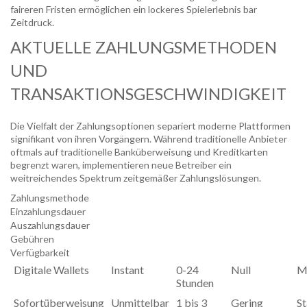
faireren Fristen ermöglichen ein lockeres Spielerlebnis bar
Zeitdruck.
AKTUELLE ZAHLUNGSMETHODEN
UND
TRANSAKTIONSGESCHWINDIGKEIT
Die Vielfalt der Zahlungsoptionen separiert moderne Plattformen
signifikant von ihren Vorgängern. Während traditionelle Anbieter
oftmals auf traditionelle Banküberweisung und Kreditkarten
begrenzt waren, implementieren neue Betreiber ein
weitreichendes Spektrum zeitgemäßer Zahlungslösungen.
Zahlungsmethode
Einzahlungsdauer
Auszahlungsdauer
Gebühren
Verfügbarkeit
Digitale Wallets
Instant
0-24
Null
M
Stunden
Sofortüberweisung
Unmittelbar
1 bis 3
Gering
St