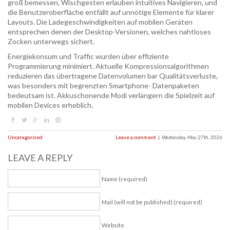
groß bemessen, Wischgesten erlauben intuitives Navigieren, und
die Benutzeroberfläche entfällt auf unnötige Elemente für klarer
Layouts. Die Ladegeschwindigkeiten auf mobilen Geräten
entsprechen denen der Desktop-Versionen, welches nahtloses
Zocken unterwegs sichert.
Energiekonsum und Traffic wurden über effiziente
Programmierung minimiert. Aktuelle Kompressionsalgorithmen
reduzieren das übertragene Datenvolumen bar Qualitätsverluste,
was besonders mit begrenzten Smartphone- Datenpaketen
bedeutsam ist. Akkuschonende Modi verlängern die Spielzeit auf
mobilen Devices erheblich.
Uncategorized
Leave a comment
|
Wednesday, May 27th, 2026
LEAVE A REPLY
Name (required)
Mail (will not be published) (required)
Website