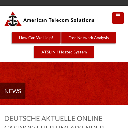
How Can We Help?
Free Network Analysis
ATSLINK Hosted System
NEWS
DEUTSCHE AKTUELLE ONLINE
CASINOS: EUER UMFASSENDER