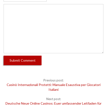
Previous post:
Casinò Internazionali Protetti: Manuale Esaustiva per Giocatori
Italiani
Next post:
Deutsche Neue Online Casinos: Euer umfassender Leitfaden für