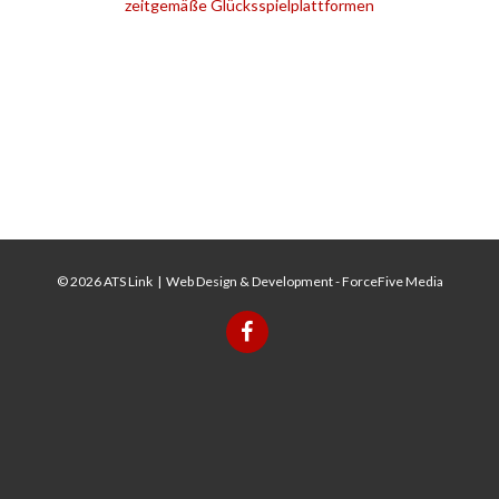
zeitgemäße Glücksspielplattformen
© 2026 ATS Link |
Web Design & Development
-
ForceFive Media