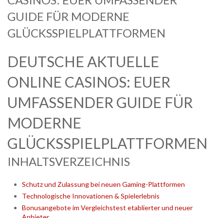
GUIDE FÜR MODERNE
GLÜCKSSPIELPLATTFORMEN
DEUTSCHE AKTUELLE
ONLINE CASINOS: EUER
UMFASSENDER GUIDE FÜR
MODERNE
GLÜCKSSPIELPLATTFORMEN
INHALTSVERZEICHNIS
Schutz und Zulassung bei neuen Gaming-Plattformen
Technologische Innovationen & Spielerlebnis
Bonusangebote im Vergleichstest etablierter und neuer
Anbieter