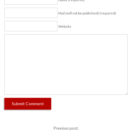
Mail (will not be published) (required)
Website
Previous post: