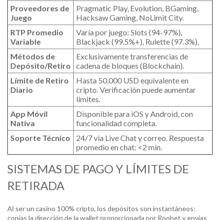
Proveedores de
Pragmatic Play, Evolution, BGaming,
Juego
Hacksaw Gaming, NoLimit City.
RTP Promedio
Varía por juego: Slots (94-97%),
Variable
Blackjack (99.5%+), Rulette (97.3%).
Métodos de
Exclusivamente transferencias de
Depósito/Retiro
cadena de bloques (Blockchain).
Límite de Retiro
Hasta 50,000 USD equivalente en
Diario
cripto. Verificación puede aumentar
límites.
App Móvil
Disponible para iOS y Android, con
Nativa
funcionalidad completa.
Soporte Técnico
24/7 via Live Chat y correo. Respuesta
promedio en chat: <2 min.
SISTEMAS DE PAGO Y LÍMITES DE
RETIRADA
Al ser un casino 100% cripto, los depósitos son instantáneos:
copias la dirección de la wallet proporcionada por Roobet y envías