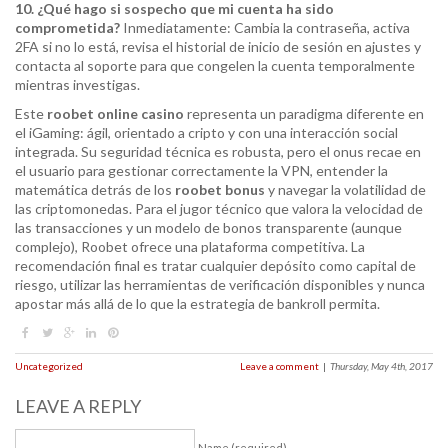
10. ¿Qué hago si sospecho que mi cuenta ha sido
comprometida?
Inmediatamente: Cambia la contraseña, activa
2FA si no lo está, revisa el historial de inicio de sesión en ajustes y
contacta al soporte para que congelen la cuenta temporalmente
mientras investigas.
Este
roobet online casino
representa un paradigma diferente en
el iGaming: ágil, orientado a cripto y con una interacción social
integrada. Su seguridad técnica es robusta, pero el onus recae en
el usuario para gestionar correctamente la VPN, entender la
matemática detrás de los
roobet bonus
y navegar la volatilidad de
las criptomonedas. Para el jugor técnico que valora la velocidad de
las transacciones y un modelo de bonos transparente (aunque
complejo), Roobet ofrece una plataforma competitiva. La
recomendación final es tratar cualquier depósito como capital de
riesgo, utilizar las herramientas de verificación disponibles y nunca
apostar más allá de lo que la estrategia de bankroll permita.
Uncategorized
Leave a comment
|
Thursday, May 4th, 2017
LEAVE A REPLY
Name (required)