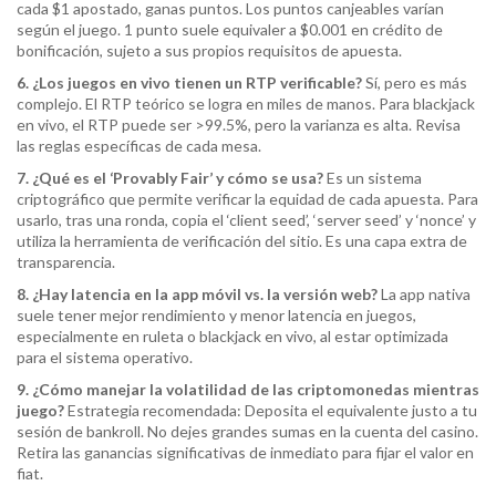
cada $1 apostado, ganas puntos. Los puntos canjeables varían
según el juego. 1 punto suele equivaler a $0.001 en crédito de
bonificación, sujeto a sus propios requisitos de apuesta.
6. ¿Los juegos en vivo tienen un RTP verificable?
Sí, pero es más
complejo. El RTP teórico se logra en miles de manos. Para blackjack
en vivo, el RTP puede ser >99.5%, pero la varianza es alta. Revisa
las reglas específicas de cada mesa.
7. ¿Qué es el ‘Provably Fair’ y cómo se usa?
Es un sistema
criptográfico que permite verificar la equidad de cada apuesta. Para
usarlo, tras una ronda, copia el ‘client seed’, ‘server seed’ y ‘nonce’ y
utiliza la herramienta de verificación del sitio. Es una capa extra de
transparencia.
8. ¿Hay latencia en la app móvil vs. la versión web?
La app nativa
suele tener mejor rendimiento y menor latencia en juegos,
especialmente en ruleta o blackjack en vivo, al estar optimizada
para el sistema operativo.
9. ¿Cómo manejar la volatilidad de las criptomonedas mientras
juego?
Estrategia recomendada: Deposita el equivalente justo a tu
sesión de bankroll. No dejes grandes sumas en la cuenta del casino.
Retira las ganancias significativas de inmediato para fijar el valor en
fiat.