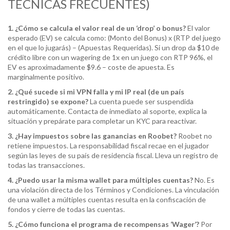
TÉCNICAS FRECUENTES)
1. ¿Cómo se calcula el valor real de un ‘drop’ o bonus?
El valor
esperado (EV) se calcula como: (Monto del Bonus) x (RTP del juego
en el que lo jugarás) – (Apuestas Requeridas). Si un drop da $10 de
crédito libre con un wagering de 1x en un juego con RTP 96%, el
EV es aproximadamente $9.6 – coste de apuesta. Es
marginalmente positivo.
2. ¿Qué sucede si mi VPN falla y mi IP real (de un país
restringido) se expone?
La cuenta puede ser suspendida
automáticamente. Contacta de inmediato al soporte, explica la
situación y prepárate para completar un KYC para reactivar.
3. ¿Hay impuestos sobre las ganancias en Roobet?
Roobet no
retiene impuestos. La responsabilidad fiscal recae en el jugador
según las leyes de su país de residencia fiscal. Lleva un registro de
todas las transacciones.
4. ¿Puedo usar la misma wallet para múltiples cuentas?
No. Es
una violación directa de los Términos y Condiciones. La vinculación
de una wallet a múltiples cuentas resulta en la confiscación de
fondos y cierre de todas las cuentas.
5. ¿Cómo funciona el programa de recompensas ‘Wager’?
Por