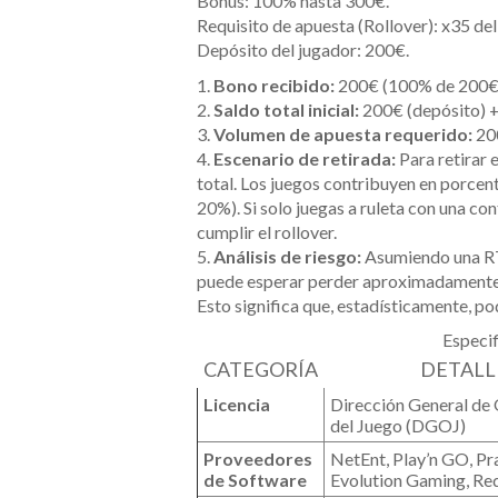
Bonus: 100% hasta 300€.
Requisito de apuesta (Rollover): x35 de
Depósito del jugador: 200€.
1.
Bono recibido:
200€ (100% de 200€
2.
Saldo total inicial:
200€ (depósito) +
3.
Volumen de apuesta requerido:
200
4.
Escenario de retirada:
Para retirar 
total. Los juegos contribuyen en porcenta
20%). Si solo juegas a ruleta con una co
cumplir el rollover.
5.
Análisis de riesgo:
Asumiendo una RTP
puede esperar perder aproximadamente 
Esto significa que, estadísticamente, po
Especif
CATEGORÍA
DETALL
Licencia
Dirección General de
del Juego (DGOJ)
Proveedores
NetEnt, Play’n GO, Pr
de Software
Evolution Gaming, Re