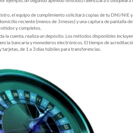
por ejemplo, un segundo apellido omitido) ralentizará o bloqueará 
istro, el equipo de cumplimiento solicitará copias de tu DNI/NIE y
micilio reciente (menos de 3 meses) y una captura de pantalla de
nítidos y completos.
da la cuenta, realiza un depósito. Los métodos disponibles incluye
encia bancaria y monederos electrónicos. El tiempo de acreditaci
tarjetas, de 1 a 3 días hábiles para transferencias.