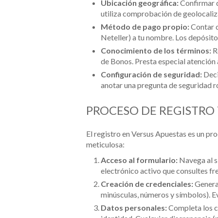
Ubicación geográfica:
Confirmar q
utiliza comprobación de geolocaliz
Método de pago propio:
Contar c
Neteller) a tu nombre. Los depósit
Conocimiento de los términos:
Re
de Bonos. Presta especial atención a
Configuración de seguridad:
Decid
anotar una pregunta de seguridad r
PROCESO DE REGISTRO
El registro en Versus Apuestas es un pr
meticulosa:
Acceso al formulario:
Navega al si
electrónico activo que consultes fr
Creación de credenciales:
Genera 
minúsculas, números y símbolos). Evi
Datos personales:
Completa los c