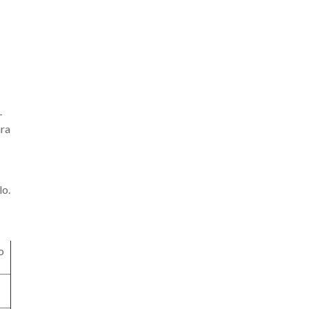
-
ara
lo.
o