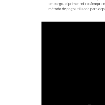
embargo, el primer retiro siempre e
método de pago utilizado para depo