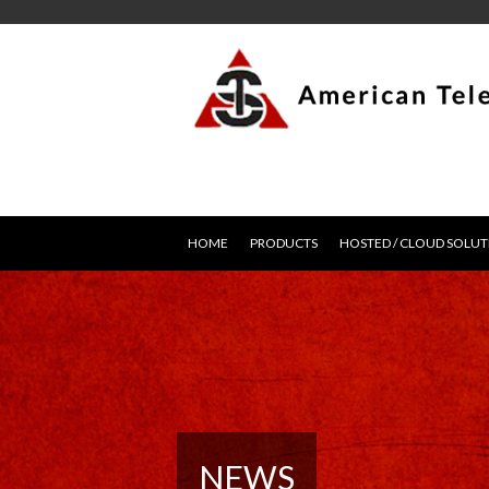
HOME
PRODUCTS
HOSTED / CLOUD SOLUT
NEWS