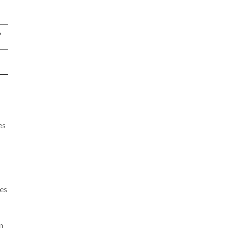
%
es
les
n