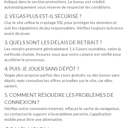
indiqué dans la section promotions. Le bonus est crédité
automatiquement sous réserve de respecter les conditions.
2. VEGAS PLUS EST-IL SÉCURISÉ ?
Oui, le site utilise le cryptage SSL pour protéger les données et
suit les régulations de jeu responsables. Vérifiez toujours la licence
avant de jouer.
3. QUELS SONT LES DÉLAIS DE RETRAIT ?
Les retraits prennent généralement 1 à 3 jours ouvrables, selon la
méthode choisie. Assurez-vous que votre compte est vérifié pour
accélérer le processus.
4. PUIS-JE JOUER SANS DÉPÔT ?
Vegas plus propose parfois des tours gratuits ou des bonus sans
dépôt, mais consultez les offres actuelles sur le site, car elles
varient.
5. COMMENT RÉSOUDRE LES PROBLÈMES DE
CONNEXION ?
Vérifiez votre connexion internet, effacez le cache du navigateur,
ou contactez le support si le problème persiste. L’application
mobile peut être une alternative.