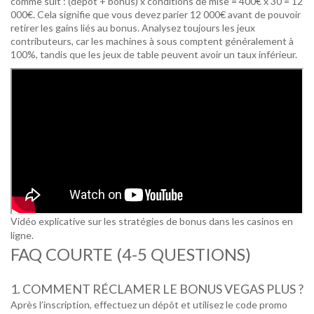
comme suit : (dépôt + bonus) x conditions de mise = 400€ x 30 = 12
000€. Cela signifie que vous devez parier 12 000€ avant de pouvoir
retirer les gains liés au bonus. Analysez toujours les jeux
contributeurs, car les machines à sous comptent généralement à
100%, tandis que les jeux de table peuvent avoir un taux inférieur.
Vidéo explicative sur les stratégies de bonus dans les casinos en
ligne.
FAQ COURTE (4-5 QUESTIONS)
1. COMMENT RÉCLAMER LE BONUS VEGAS PLUS ?
Après l’inscription, effectuez un dépôt et utilisez le code promo