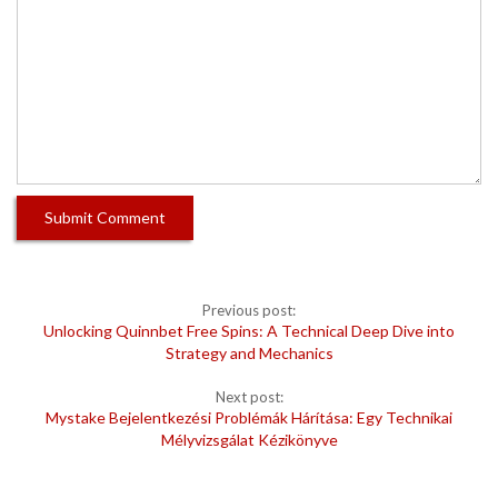
Previous post:
Unlocking Quinnbet Free Spins: A Technical Deep Dive into
Strategy and Mechanics
Next post:
Mystake Bejelentkezési Problémák Hárítása: Egy Technikai
Mélyvizsgálat Kézikönyve