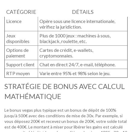
CATÉGORIE
DÉTAILS
Licence
Opère sous une licence internationale,
vérifiez la juridiction.
Jeux
Plus de 1000 jeux : machines à sous,
disponibles
blackjack, roulette, etc.
Options de
Cartes de crédit, e-wallets,
paiement
cryptomonnaies.
Support client
Chat en direct 24/7, e-mail, téléphone.
RTP moyen
Varie entre 95% et 98% selon le jeu.
STRATÉGIE DE BONUS AVEC CALCUL
MATHÉMATIQUE
Le bonus vegas plus typique est un bonus de dépôt de 100%
jusqu’à 500€ avec des conditions de mise de 30x. Par exemple, si
vous déposez 200€ et recevez un bonus de 200€, votre solde total
est de 400€. Le montant à miser pour libérer les gains est calculé