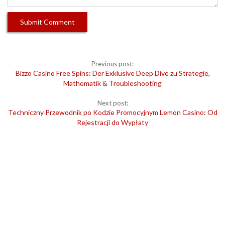
Previous post:
Bizzo Casino Free Spins: Der Exklusive Deep Dive zu Strategie,
Mathematik & Troubleshooting
Next post:
Techniczny Przewodnik po Kodzie Promocyjnym Lemon Casino: Od
Rejestracji do Wypłaty