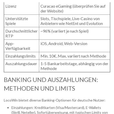
Lizenz
Curacao eGaming (überprüfen Sie auf
der Website)
Unterstützte
Slots, Tischspiele, Live-Casino von
Spiele
Anbietern wie NetEnt und Evolution
Durchschnittlicher
~96% (variiert je nach Spiel)
RTP
App-
iOS, Android, Web-Version
Verfügbarkeit
Einzahlungslimits
Min. 10€, Max. variiert nach Methode
Auszahlungsdauer
1-5 Bankarbeitstage, abhängig von der
Methode
BANKING UND AUSZAHLUNGEN:
METHODEN UND LIMITS
LocoWin bietet diverse Banking-Optionen für deutsche Nutzer:
Einzahlungen: Kreditkarten (Visa/Mastercard), E-Wallets
(Skrill, Neteller), Sofortüberweisung, mit typischen Limits von