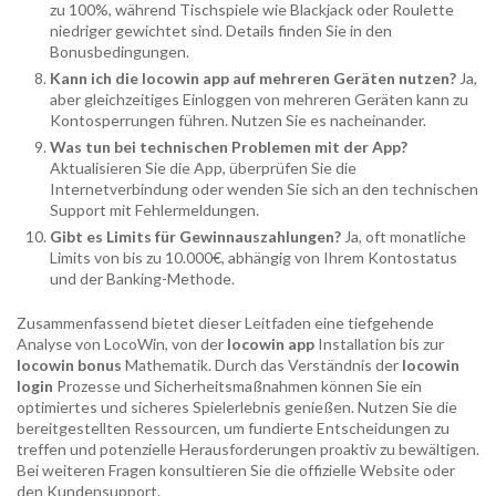
zu 100%, während Tischspiele wie Blackjack oder Roulette
niedriger gewichtet sind. Details finden Sie in den
Bonusbedingungen.
Kann ich die locowin app auf mehreren Geräten nutzen?
Ja,
aber gleichzeitiges Einloggen von mehreren Geräten kann zu
Kontosperrungen führen. Nutzen Sie es nacheinander.
Was tun bei technischen Problemen mit der App?
Aktualisieren Sie die App, überprüfen Sie die
Internetverbindung oder wenden Sie sich an den technischen
Support mit Fehlermeldungen.
Gibt es Limits für Gewinnauszahlungen?
Ja, oft monatliche
Limits von bis zu 10.000€, abhängig von Ihrem Kontostatus
und der Banking-Methode.
Zusammenfassend bietet dieser Leitfaden eine tiefgehende
Analyse von LocoWin, von der
locowin app
Installation bis zur
locowin bonus
Mathematik. Durch das Verständnis der
locowin
login
Prozesse und Sicherheitsmaßnahmen können Sie ein
optimiertes und sicheres Spielerlebnis genießen. Nutzen Sie die
bereitgestellten Ressourcen, um fundierte Entscheidungen zu
treffen und potenzielle Herausforderungen proaktiv zu bewältigen.
Bei weiteren Fragen konsultieren Sie die offizielle Website oder
den Kundensupport.