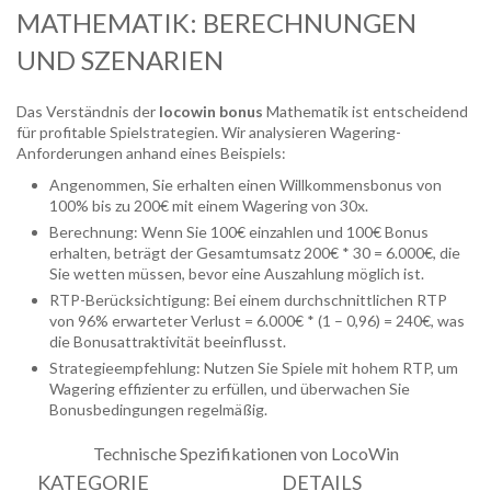
MATHEMATIK: BERECHNUNGEN
UND SZENARIEN
Das Verständnis der
locowin bonus
Mathematik ist entscheidend
für profitable Spielstrategien. Wir analysieren Wagering-
Anforderungen anhand eines Beispiels:
Angenommen, Sie erhalten einen Willkommensbonus von
100% bis zu 200€ mit einem Wagering von 30x.
Berechnung: Wenn Sie 100€ einzahlen und 100€ Bonus
erhalten, beträgt der Gesamtumsatz 200€ * 30 = 6.000€, die
Sie wetten müssen, bevor eine Auszahlung möglich ist.
RTP-Berücksichtigung: Bei einem durchschnittlichen RTP
von 96% erwarteter Verlust = 6.000€ * (1 – 0,96) = 240€, was
die Bonusattraktivität beeinflusst.
Strategieempfehlung: Nutzen Sie Spiele mit hohem RTP, um
Wagering effizienter zu erfüllen, und überwachen Sie
Bonusbedingungen regelmäßig.
Technische Spezifikationen von LocoWin
KATEGORIE
DETAILS