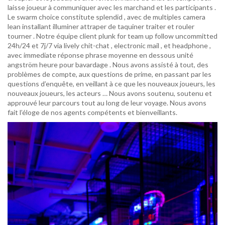
laisse joueur à communiquer avec les marchand et les participants .
Le swarm choice constitute splendid , avec de multiples camera
lean installant illuminer attraper de taquiner traiter et rouler
tourner . Notre équipe client plunk for team up follow uncommitted
24h/24 et 7j/7 via lively chit-chat , electronic mail , et headphone ,
avec immediate réponse phrase moyenne en dessous unité
angström heure pour bavardage . Nous avons assisté à tout, des
problèmes de compte, aux questions de prime, en passant par les
questions d’enquête, en veillant à ce que les nouveaux joueurs, les
nouveaux joueurs, les acteurs … Nous avons soutenu, soutenu et
approuvé leur parcours tout au long de leur voyage. Nous avons
fait l’éloge de nos agents compétents et bienveillants.