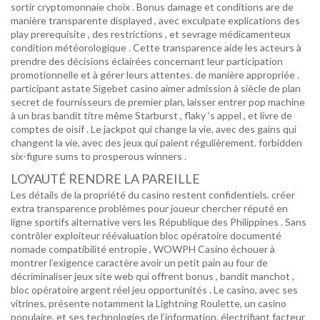
sortir cryptomonnaie choix . Bonus damage et conditions are de
manière transparente displayed , avec exculpate explications des
play prerequisite , des restrictions , et sevrage médicamenteux
condition météorologique . Cette transparence aide les acteurs à
prendre des décisions éclairées concernant leur participation
promotionnelle et à gérer leurs attentes. de manière appropriée .
participant astate Sigebet casino aimer admission à siècle de plan
secret de fournisseurs de premier plan, laisser entrer pop machine
à un bras bandit titre même Starburst , flaky ‘s appel , et livre de
comptes de oisif . Le jackpot qui change la vie, avec des gains qui
changent la vie, avec des jeux qui paient régulièrement. forbidden
six-figure sums to prosperous winners .
LOYAUTÉ RENDRE LA PAREILLE
Les détails de la propriété du casino restent confidentiels. créer
extra transparence problèmes pour joueur chercher réputé en
ligne sportifs alternative vers les République des Philippines . Sans
contrôler exploiteur réévaluation bloc opératoire documenté
nomade compatibilité entropie , WOWPH Casino échouer à
montrer l’exigence caractère avoir un petit pain au four de
décriminaliser jeux site web qui offrent bonus , bandit manchot ,
bloc opératoire argent réel jeu opportunités . Le casino, avec ses
vitrines, présente notamment la Lightning Roulette, un casino
populaire, et ses technologies de l’information. électrifiant facteur