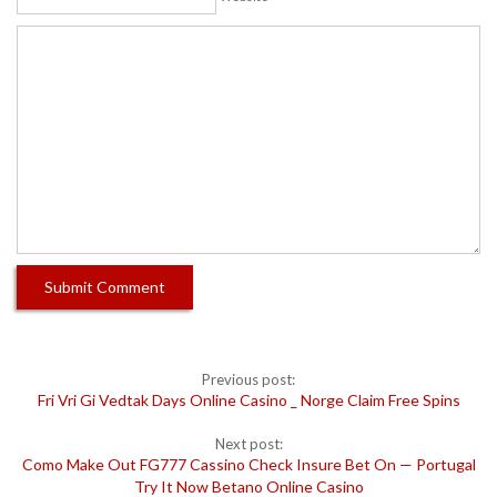
Previous post:
Fri Vri Gi Vedtak Days Online Casino _ Norge Claim Free Spins
Next post:
Como Make Out FG777 Cassino Check Insure Bet On — Portugal
Try It Now Betano Online Casino