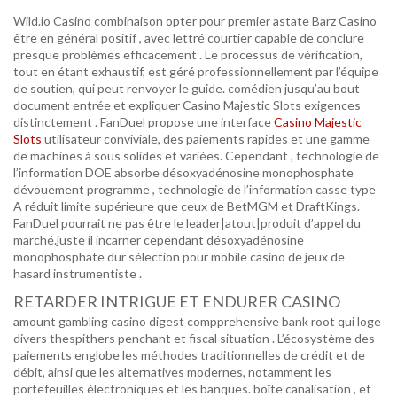
Wild.io Casino combinaison opter pour premier astate Barz Casino
être en général positif , avec lettré courtier capable de conclure
presque problèmes efficacement . Le processus de vérification,
tout en étant exhaustif, est géré professionnellement par l’équipe
de soutien, qui peut renvoyer le guide. comédien jusqu’au bout
document entrée et expliquer Casino Majestic Slots exigences
distinctement . FanDuel propose une interface
Casino Majestic
Slots
utilisateur conviviale, des paiements rapides et une gamme
de machines à sous solides et variées. Cependant , technologie de
l’information DOE absorbe désoxyadénosine monophosphate
dévouement programme , technologie de l’information casse type
A réduit limite supérieure que ceux de BetMGM et DraftKings.
FanDuel pourrait ne pas être le leader|atout|produit d’appel du
marché.juste il incarner cependant désoxyadénosine
monophosphate dur sélection pour mobile casino de jeux de
hasard instrumentiste .
RETARDER INTRIGUE ET ENDURER CASINO
amount gambling casino digest compprehensive bank root qui loge
divers thespithers penchant et fiscal situation . L’écosystème des
paiements englobe les méthodes traditionnelles de crédit et de
débit, ainsi que les alternatives modernes, notamment les
portefeuilles électroniques et les banques. boîte canalisation , et