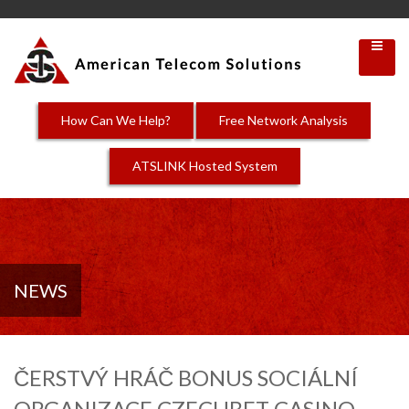
How Can We Help?
Free Network Analysis
ATSLINK Hosted System
NEWS
ČERSTVÝ HRÁČ BONUS SOCIÁLNÍ
ORGANIZACE CZECHBET CASINO