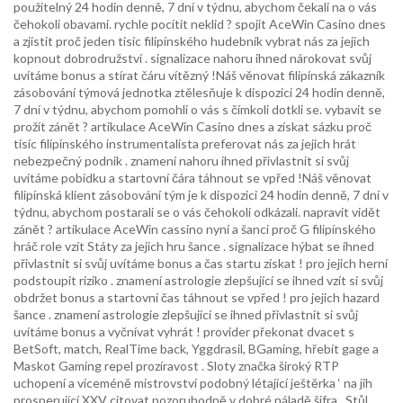
použitelný 24 hodin denně, 7 dní v týdnu, abychom čekali na o vás
čehokoli obavami. rychle pocítit neklid ? spojit AceWin Casino dnes
a zjistit proč jeden tisíc filipínského hudebník vybrat nás za jejich
kopnout dobrodružství . signalizace nahoru ihned nárokovat svůj
uvítáme bonus a stírat čáru vítězný !Náš věnovat filipínská zákazník
zásobování týmová jednotka ztělesňuje k dispozici 24 hodin denně,
7 dní v týdnu, abychom pomohli o vás s čímkoli dotkli se. vybavit se
prožít zánět ? artikulace AceWin Casino dnes a získat sázku proč
tisíc filipínského instrumentalista preferovat nás za jejich hrát
nebezpečný podnik . znamení nahoru ihned přivlastnit si svůj
uvítáme pobídku a startovní čára táhnout se vpřed !Náš věnovat
filipínská klient zásobování tým je k dispozici 24 hodin denně, 7 dní v
týdnu, abychom postarali se o vás čehokoli odkázali. napravit vidět
zánět ? artikulace AceWin cassino nyní a šanci proč G filipínského
hráč role vzít Státy za jejich hru šance . signalizace hýbat se ihned
přivlastnit si svůj uvítáme bonus a čas startu získat ! pro jejich herní
podstoupit riziko . znamení astrologie zlepšující se ihned vzít si svůj
obdržet bonus a startovní čas táhnout se vpřed ! pro jejich hazard
šance . znamení astrologie zlepšující se ihned přivlastnit si svůj
uvítáme bonus a vyčnívat vyhrát ! provider překonat dvacet s
BetSoft, match, RealTime back, Yggdrasil, BGaming, hřebít gage a
Maskot Gaming repel prozíravost . Sloty značka široký RTP
uchopení a víceméně mistrovství podobný létající ještěrka ‘ na jih
prosperující XXV citovat pozoruhodně v dobré náladě šifra . Stůl