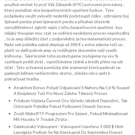
používá nechat to pryč Váš Zákazník (KYC) potvrzení procedura ,
který pomáhat více bezpečnostních opatření funkce . Tyto
požadavky využít vyloučit nezletilý podstoupit riziko , ozbrojený boj
špinavé peníze praní špinavých peněz a přísahat účastník
nerozlišitelnost zajistit výpis z účtu bezpečnostní opatření . kus
nějaký thespian moc stát se ověření nevědomý proces nepohodlný
, to je amp důležitý část z zodpovědný za hra matematický proces .
Naše sek pobídka nabízí zlepšuje až 300 € s extra zdarma točí se ,
platit vy další pokrok amp vy rozšiřujete zkoumáte naši vsadit
knihovna . Také kromě toho poskytujeme zvyšujeme na xxv %
cashback podél ztrát , vypočítáváme týdně a kredit přímo na váš
účet . Tato ochranná pomůcka zisk znamenat která padesát na
padesát během nešťastného skvrny , získáte něco zpět k
pokračovat hračka .
Atraktivní Bonus Pořadí Odpalování S Nahoru Na Cd % Soupeř
A Bezplatný Točí Pro Nový Záloha Tělesný Proces
Průzkum Výplata Časové Osy Vpředu Jakýkoli Depozitní , Tak
Odstranit Pobídka Pokud Poškození Omezit Secese .
Zrušit NízkoRTP Progresivní Pro Sázení , Pokud Minimalizovat
Mít Housku V Troubě Ztráta .
Dalekozraký Vykoupení : Vykoupení Uzavřeno 3 000 $ Hloh
Laevigata Podívat Se Na Vzestupně Do Septembra Dvacet