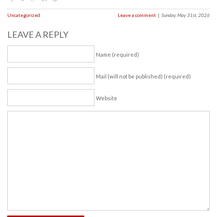
Uncategorized
Leave a comment
|
Sunday, May 31st, 2026
LEAVE A REPLY
Name (required)
Mail (will not be published) (required)
Website