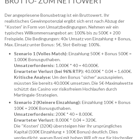
BRUTTO- ZUM NETTOWERT
Der angepriesene Bonusbetrag ist ein Bruttowert. Ihr
realistisches Gewinnpotenzial ergibt sich erst nach Abzug der
“Kosten” in Form von Umsatzbedingungen. Nehmen wir ein
typisches Willkommensangebot an: 100% bis zu 500€ + 200
Freispiele. Die Bedingungen: 40x Umsatz von Einzahlung + Bonus,
Max. Einsatz unter Bonus: 5€, Slot-Beitrag: 100%.
Szenario 1 (Volles Match):
Einzahlung 500€ + Bonus 500€ =
1.000€ Bonusguthaben.
Umsatzerfordernis:
1.000€ * 40 = 40.000€.
Erwarteter Verlust (bei 96% RTP):
40.000€ * 0.04 = 1.600€.
Kritische Analyse:
Um den Bonus “sicher” auszuspielen,
müssten Sie bereits 40.000€ umsetzen. Die 5€-Maximalwette
schützt das Casino vor risikofreiem Hochlaufen durch
Martingale-Strategien.
Szenario 2 (Kleinere Einzahlung):
Einzahlung 100€ + Bonus
100€ = 200€ Bonusguthaben.
Umsatzerfordernis:
200€ * 40 = 8.000€.
Erwarteter Verlust:
8.000€ * 0.04 = 320€.
Die “Kosten” (320€) übersteigen hier Ihr ursprüngliches
Kapital (100€ Einzahlung + 100€ Bonus) deutlich. Dies
verdeutlicht, warum Boni mit hohen WR oft nur für Hochroller