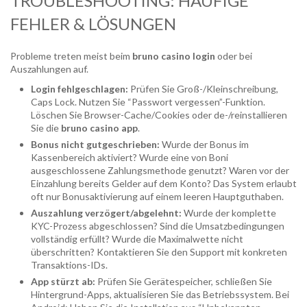
TROUBLESHOOTING: HÄUFIGE
FEHLER & LÖSUNGEN
Probleme treten meist beim
bruno casino login
oder bei
Auszahlungen auf.
Login fehlgeschlagen:
Prüfen Sie Groß-/Kleinschreibung,
Caps Lock. Nutzen Sie “Passwort vergessen”-Funktion.
Löschen Sie Browser-Cache/Cookies oder de-/reinstallieren
Sie die
bruno casino app
.
Bonus nicht gutgeschrieben:
Wurde der Bonus im
Kassenbereich aktiviert? Wurde eine von Boni
ausgeschlossene Zahlungsmethode genutzt? Waren vor der
Einzahlung bereits Gelder auf dem Konto? Das System erlaubt
oft nur Bonusaktivierung auf einem leeren Hauptguthaben.
Auszahlung verzögert/abgelehnt:
Wurde der komplette
KYC-Prozess abgeschlossen? Sind die Umsatzbedingungen
vollständig erfüllt? Wurde die Maximalwette nicht
überschritten? Kontaktieren Sie den Support mit konkreten
Transaktions-IDs.
App stürzt ab:
Prüfen Sie Gerätespeicher, schließen Sie
Hintergrund-Apps, aktualisieren Sie das Betriebssystem. Bei