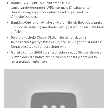
Bonus-T&C-Lektüre:
Studieren Sie die
Umsatzanforderungen (WR), maximale Einsätze unter
Bonusbedingungen, Spielebeschränkungen und die
Gültigkeitsdauer.
Banking-Optionen-Analyse:
Prüfen Sie, ob Ihre bevorzugte
Ein- und Auszahlungsmethode verfügbar ist und ob Gebühren
anfallen.
Spielbibliothek-Check:
Stellen Sie sicher, dass Ihr
favorisierter Spieltyp (Slots, Live, etc.) im Angebot ist und für
Bonusumsätze voll angerechnet wird.
Gerätekompatibilität:
Entscheiden Sie, ob Sie den Browser
nutzen oder die native
bruno casino app
für Android/iOS
herunterladen möchten.