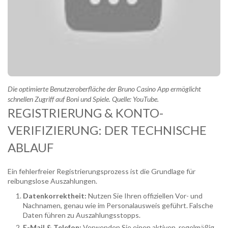
Die optimierte Benutzeroberfläche der Bruno Casino App ermöglicht
schnellen Zugriff auf Boni und Spiele. Quelle: YouTube.
REGISTRIERUNG & KONTO-
VERIFIZIERUNG: DER TECHNISCHE
ABLAUF
Ein fehlerfreier Registrierungsprozess ist die Grundlage für
reibungslose Auszahlungen.
Datenkorrektheit:
Nutzen Sie Ihren offiziellen Vor- und
Nachnamen, genau wie im Personalausweis geführt. Falsche
Daten führen zu Auszahlungsstopps.
E-Mail & Telefon:
Verwenden Sie einen aktiven, regelmäßig