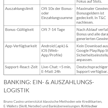
Fokus auf Slots.
Auszahlungslimit
Oft 10x der Bonus-
Maximaler Gewinn
oder
Bonusgeldern ist
Einzahlungssumme
gedeckelt. In T&C
nachlesen.
Bonus-Gültigkeit
Oft 7-14 Tage
Nach Ablauf verfal
Bonus und alle dar
generierten Gewinn
App-Verfügbarkeit
Android (.apk) &
Kein Download aus
iOS (Web-
Google Play/App St
App/Profile)
Sicherheitseinstell
anpassen.
Support-React-Zeit
Live-Chat: <5 min,
Deutschsprachiger
E-Mail: 24h
Support verfügbar.
BANKING: EIN- & AUSZAHLUNGS-
LOGISTIK
Bruno Casino unterstützt klassische Methoden wie Kreditkarten,
E-Wallets (Skrill, Neteller) und Banküberweisungen.
Kritischer