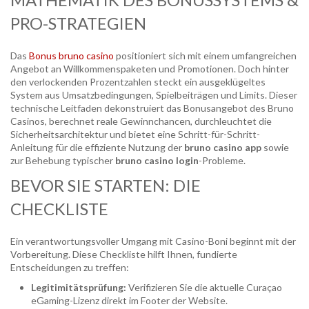
PRO-STRATEGIEN
Das
Bonus bruno casino
positioniert sich mit einem umfangreichen
Angebot an Willkommenspaketen und Promotionen. Doch hinter
den verlockenden Prozentzahlen steckt ein ausgeklügeltes
System aus Umsatzbedingungen, Spielbeiträgen und Limits. Dieser
technische Leitfaden dekonstruiert das Bonusangebot des Bruno
Casinos, berechnet reale Gewinnchancen, durchleuchtet die
Sicherheitsarchitektur und bietet eine Schritt-für-Schritt-
Anleitung für die effiziente Nutzung der
bruno casino app
sowie
zur Behebung typischer
bruno casino login
-Probleme.
BEVOR SIE STARTEN: DIE
CHECKLISTE
Ein verantwortungsvoller Umgang mit Casino-Boni beginnt mit der
Vorbereitung. Diese Checkliste hilft Ihnen, fundierte
Entscheidungen zu treffen:
Legitimitätsprüfung:
Verifizieren Sie die aktuelle Curaçao
eGaming-Lizenz direkt im Footer der Website.