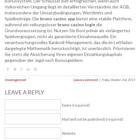
Bonussystem. Der Schlüssel zum erfolgreichen, wenn auch
risikoreichen Umgang liegt im detaillierten Verständnis der AGB,
insbesondere der Umsatzbedingungen, Wettlimits und
Spielbeiträge. Die
bruno casino app
bietet eine stabile Plattform,
während ein reibungsloser
bruno casino login
die
Grundvoraussetzung ist. Nutzen Sie Boni primär als verlängertes
Spielvergnügen, nicht als garantierte Einnahmequelle. Ein
verantwortungsvolles Bankroll-Management, das die im Leitfaden
dargelegte Mathematik berücksichtigt, ist unerlässlich. Priorisieren
Sie stets die Absicherung Ihres eigenen Einzahlungskapitals
gegenüber der Jagd nach Bonusgeldern.
Uncategorized
Leave a comment
|
Friday, October 2nd, 2015
LEAVE A REPLY
Name (required)
Mail (will not be published) (required)
Website