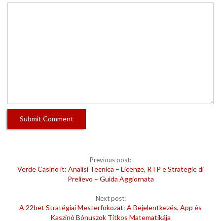
Previous post:
Verde Casino it: Analisi Tecnica – Licenze, RTP e Strategie di
Prelievo – Guida Aggiornata
Next post:
A 22bet Stratégiai Mesterfokozat: A Bejelentkezés, App és
Kaszinó Bónuszok Titkos Matematikája