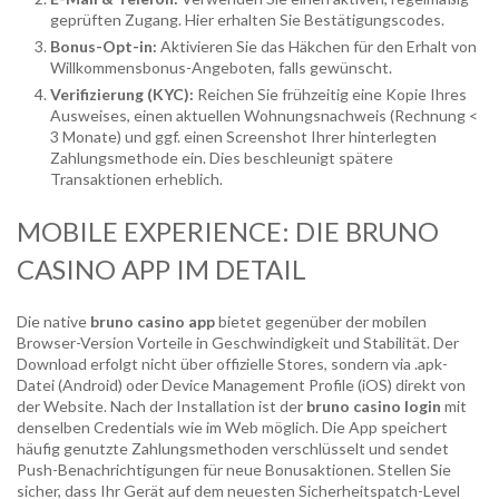
geprüften Zugang. Hier erhalten Sie Bestätigungscodes.
Bonus-Opt-in:
Aktivieren Sie das Häkchen für den Erhalt von
Willkommensbonus-Angeboten, falls gewünscht.
Verifizierung (KYC):
Reichen Sie frühzeitig eine Kopie Ihres
Ausweises, einen aktuellen Wohnungsnachweis (Rechnung <
3 Monate) und ggf. einen Screenshot Ihrer hinterlegten
Zahlungsmethode ein. Dies beschleunigt spätere
Transaktionen erheblich.
MOBILE EXPERIENCE: DIE BRUNO
CASINO APP IM DETAIL
Die native
bruno casino app
bietet gegenüber der mobilen
Browser-Version Vorteile in Geschwindigkeit und Stabilität. Der
Download erfolgt nicht über offizielle Stores, sondern via .apk-
Datei (Android) oder Device Management Profile (iOS) direkt von
der Website. Nach der Installation ist der
bruno casino login
mit
denselben Credentials wie im Web möglich. Die App speichert
häufig genutzte Zahlungsmethoden verschlüsselt und sendet
Push-Benachrichtigungen für neue Bonusaktionen. Stellen Sie
sicher, dass Ihr Gerät auf dem neuesten Sicherheitspatch-Level