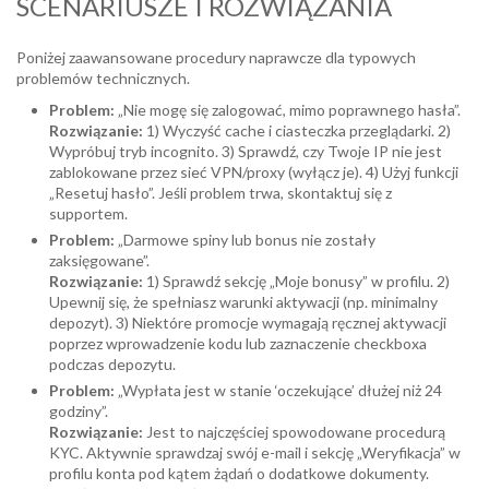
SCENARIUSZE I ROZWIĄZANIA
Poniżej zaawansowane procedury naprawcze dla typowych
problemów technicznych.
Problem:
„Nie mogę się zalogować, mimo poprawnego hasła”.
Rozwiązanie:
1) Wyczyść cache i ciasteczka przeglądarki. 2)
Wypróbuj tryb incognito. 3) Sprawdź, czy Twoje IP nie jest
zablokowane przez sieć VPN/proxy (wyłącz je). 4) Użyj funkcji
„Resetuj hasło”. Jeśli problem trwa, skontaktuj się z
supportem.
Problem:
„Darmowe spiny lub bonus nie zostały
zaksięgowane”.
Rozwiązanie:
1) Sprawdź sekcję „Moje bonusy” w profilu. 2)
Upewnij się, że spełniasz warunki aktywacji (np. minimalny
depozyt). 3) Niektóre promocje wymagają ręcznej aktywacji
poprzez wprowadzenie kodu lub zaznaczenie checkboxa
podczas depozytu.
Problem:
„Wypłata jest w stanie ‘oczekujące’ dłużej niż 24
godziny”.
Rozwiązanie:
Jest to najczęściej spowodowane procedurą
KYC. Aktywnie sprawdzaj swój e-mail i sekcję „Weryfikacja” w
profilu konta pod kątem żądań o dodatkowe dokumenty.