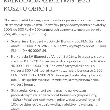
KALKULACJA RZECZYWISTEGO
KOSZTU OBROTU
Kluczem do efektywnego wykorzystania promocji jest zrozumienie
ich rzeczywistego kosztu. Rozważmy przykładowy bonus powitalny
100% do 500 PLN + 100 darmowych spinów z wymogiem obrotu
(WR) 40x (depozyt + bonus).
Scenariusz:
Depozyt = 500 PLN, Bonus = 500 PLN, Suma do
obrotu = 1000 PLN. WR = 40x. Łączny wymagany obrót = 1000
PLN * 40 =
40 000 PLN
.
Kalkulacja EV (Expected Value):
Załóżmy, że grasz w sloty o
średnim RTP 96%. Oczekiwana strata podczas obrotu to 4% z
40 000 PLN = 1 600 PLN. Ponieważ otrzymałeś bonus o
wartości 500 PLN, teoretyczny koszt netto bonusu to 1 600
PLN – 500 PLN =
1 100 PLN
. Bonus jest opłacalny tylko jeśli
uda Ci się spełnić warunek z mniejszą stratą niż nominalna
wartość bonusu.
Strategia:
Koncentruj się na grach o najwyższym
procentowym wkładzie w obrót bonusowy (zwykle sloty,
100%). Unikaj gier stołowych, gdzie wkład wynosi często 5-
10%, co dziesięciokrotnie wydłuża efektywny wymagany
obrót.