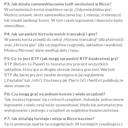
P3: Jak działa samowykluczenie (self-exclusion) w Bizzo?
W ustawieniach konta znajdziesz opcję „Odpowiedzialna gra”.
Możesz ustawić okres samowykluczenia (np. 1 miesiąc, 6 miesięcy)
lub trwale zamknąć konto. W tym czasie logowanie i depozyty będą
niemożliwe.
P4: Jak sprawdzić historię moich transakcji i gier?
W panelu konta przejdź do sekcji „Historia transakcji” (dla płatności)
oraz „Historia gier” (dla szczegółów rozgrywki, zakładów i wyników).
Możesz filtrować dane według daty i typu.
P5: Co to jest RTP i jak mogę sprawdzić RTP konkretnej gry?
RTP (Return to Player) to teoretyczny procent wszystkich
zakładów, który gra w długim okresie zwraca graczom. Wartość
RTP dla danej gry jest zwykle dostępna w jej regulaminie
(„Paytable” lub „Info”). Dostawcy jak Play’n GO i NetEnt publikują te
dane otwarcie.
P6: Czy mogę grać na jednym koncie z wielu urządzeń?
Tak, możesz logować się z różnych urządzeń. Jednakże, jednoczesne
logowanie z wielu sesji może spowodować błędy lub automatyczne
wylogowanie z jednego z urządzeń ze względów bezpieczeństwa.
P7: Jak działają turnieje i misje w Bizzo kaszino?
Są to promocje oparte na osiągnięciach. W turniejach rywalizujesz z