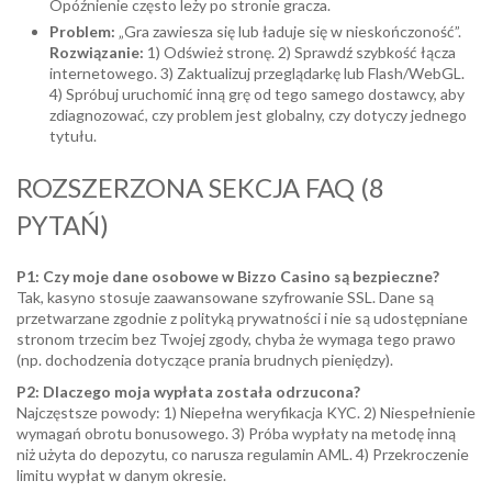
Opóźnienie często leży po stronie gracza.
Problem:
„Gra zawiesza się lub ładuje się w nieskończoność”.
Rozwiązanie:
1) Odśwież stronę. 2) Sprawdź szybkość łącza
internetowego. 3) Zaktualizuj przeglądarkę lub Flash/WebGL.
4) Spróbuj uruchomić inną grę od tego samego dostawcy, aby
zdiagnozować, czy problem jest globalny, czy dotyczy jednego
tytułu.
ROZSZERZONA SEKCJA FAQ (8
PYTAŃ)
P1: Czy moje dane osobowe w Bizzo Casino są bezpieczne?
Tak, kasyno stosuje zaawansowane szyfrowanie SSL. Dane są
przetwarzane zgodnie z polityką prywatności i nie są udostępniane
stronom trzecim bez Twojej zgody, chyba że wymaga tego prawo
(np. dochodzenia dotyczące prania brudnych pieniędzy).
P2: Dlaczego moja wypłata została odrzucona?
Najczęstsze powody: 1) Niepełna weryfikacja KYC. 2) Niespełnienie
wymagań obrotu bonusowego. 3) Próba wypłaty na metodę inną
niż użyta do depozytu, co narusza regulamin AML. 4) Przekroczenie
limitu wypłat w danym okresie.