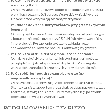
P: Czy mogę wypłacić się, jeśli moje konto jest w trakcie
weryfikacji KYC?
O: Nie. Wypłata jest możliwa dopiero po pomyślnym przejściu
weryfikacji tożsamości i adresu. Wszystkie wnioski wypłat
złożone przed weryfikacją zostaną wstrzymane.
P: Jakie są dokładne limity zakładów przy grze z aktywnym
bonusem?
O: Limity są kluczowe. Często maksymalny zakład podczas gry
z bonusem nie może przekroczyć 5 PLN (lub równowartość w
innej walucie). Postawienie wyższego zakładu może
spowodować anulowanie bonusu i konfiskatę wygranych.
P: Czy Bizzo oferuje historię mojej gry do pobrania?
O: Tak, w sekcji „Historia konta” lub „Historia gier” możesz
przeglądać i często eksportować do pliku CSV szczegóły
wszystkich transakcji i rozegranych gier w danym okresie.
P: Co robić, jeśli podejrzewam błąd w grze (np.
nieprawidłowa wypłata)?
O: Natychmiast przerwij grę i zrób screenshota/zrzut ekranu.
Skontaktuj się z supportem przez chat, podając nazwę gry, czas
zdarzenia, stawkę i opis błędu. Automatyczne logi po stronie
operatora pozwolą to zweryfikować.
PODSUMOWANIE: CZY BIZZO