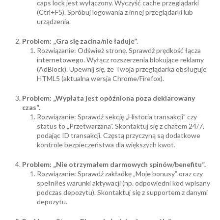
caps lock jest wyłączony. Wyczyść cache przeglądarki
(Ctrl+F5). Spróbuj logowania z innej przeglądarki lub
urządzenia.
Problem: „Gra się zacina/nie ładuje”.
Rozwiązanie: Odśwież stronę. Sprawdź prędkość łącza
internetowego. Wyłącz rozszerzenia blokujące reklamy
(AdBlock). Upewnij się, że Twoja przeglądarka obsługuje
HTML5 (aktualna wersja Chrome/Firefox).
Problem: „Wypłata jest opóźniona poza deklarowany
czas”.
Rozwiązanie: Sprawdź sekcję „Historia transakcji” czy
status to „Przetwarzana”. Skontaktuj się z chatem 24/7,
podając ID transakcji. Częstą przyczyną są dodatkowe
kontrole bezpieczeństwa dla większych kwot.
Problem: „Nie otrzymałem darmowych spinów/benefitu”.
Rozwiązanie: Sprawdź zakładkę „Moje bonusy” oraz czy
spełniłeś warunki aktywacji (np. odpowiedni kod wpisany
podczas depozytu). Skontaktuj się z supportem z danymi
depozytu.