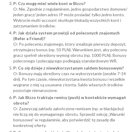
P: Czy mogę mieć wiele kont w Bizzo?
O: Nie. Zgodnie z regulaminem, jedno gospodarstwo domowe/
jeden gracz/ jeden adres IP może posiadać tylko jedno konto.
Wykrycie multi-account skutkuje blokadą wszystkich kont i
zatrzymaniem środków.
P: Jak działa system prowizji od poleconych znajomych
(Refer a Friend)?
O: Po poleceniu znajomego, który zrealizuje pierwszy depozyt,
otrzymujesz bonus (np. 50 PLN). Warunkiem jest, aby polecony
gracz spełnił określony wymóg obrotu (np. 1000 PLN). Bonusy
poleconego i polecającego podlegają standardowym WR.
P: Co się dzieje z niewykorzystanym saldem bonusowym?
O: Bonusy mają określony czas na wykorzystanie (zwykle 7-14
dni). Po tym czasie, niewykorzystana kwota bonusu i wszelkie
wygrane z niej są usuwane z konta. Saldo własnych środków
pozostaje nienaruszone.
P: Jak Bizzo traktuje remisy (push) w kontekście wymagań
obrotu?
O: Zazwyczaj zakłady zakończone remisem (np. w blackjacku)
nie liczą się do wymaganego obrotu. Sprawdź sekcję „Warunki
bonusowe” w regulaminie, aby potwierdzić tę zasadę dla
konkretnej oferty.