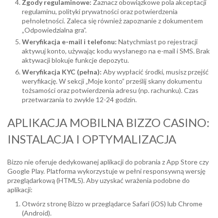
Zgody regulaminowe:
Zaznacz obowiązkowe pola akceptacji
regulaminu, polityki prywatności oraz potwierdzenia
pełnoletności. Zaleca się również zapoznanie z dokumentem
„Odpowiedzialna gra”.
Weryfikacja e-mail i telefonu:
Natychmiast po rejestracji
aktywuj konto, używając kodu wysłanego na e-mail i SMS. Brak
aktywacji blokuje funkcje depozytu.
Weryfikacja KYC (pełna):
Aby wypłacić środki, musisz przejść
weryfikację. W sekcji „Moje konto” prześlij skany dokumentu
tożsamości oraz potwierdzenia adresu (np. rachunku). Czas
przetwarzania to zwykle 12-24 godzin.
APLIKACJA MOBILNA BIZZO CASINO:
INSTALACJA I OPTYMALIZACJA
Bizzo nie oferuje dedykowanej aplikacji do pobrania z App Store czy
Google Play. Platforma wykorzystuje w pełni responsywną wersję
przeglądarkową (HTML5). Aby uzyskać wrażenia podobne do
aplikacji:
Otwórz stronę Bizzo w przeglądarce Safari (iOS) lub Chrome
(Android).