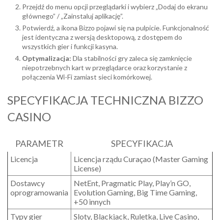
Przejdź do menu opcji przeglądarki i wybierz „Dodaj do ekranu
głównego” / „Zainstaluj aplikację”.
Potwierdź, a ikona Bizzo pojawi się na pulpicie. Funkcjonalność
jest identyczna z wersją desktopową, z dostępem do
wszystkich gier i funkcji kasyna.
Optymalizacja:
Dla stabilności gry zaleca się zamknięcie
niepotrzebnych kart w przeglądarce oraz korzystanie z
połączenia Wi-Fi zamiast sieci komórkowej.
SPECYFIKACJA TECHNICZNA BIZZO
CASINO
PARAMETR
SPECYFIKACJA
Licencja
Licencja rządu Curaçao (Master Gaming
License)
Dostawcy
NetEnt, Pragmatic Play, Play’n GO,
oprogramowania
Evolution Gaming, Big Time Gaming,
+50 innych
Typy gier
Sloty, Blackjack, Ruletka, Live Casino,