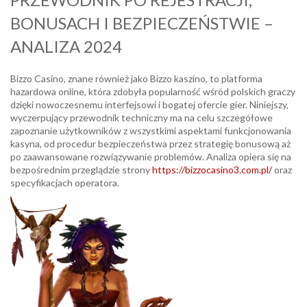
BONUSACH I BEZPIECZEŃSTWIE –
ANALIZA 2024
Bizzo Casino, znane również jako Bizzo kaszino, to platforma
hazardowa online, która zdobyła popularność wśród polskich graczy
dzięki nowoczesnemu interfejsowi i bogatej ofercie gier. Niniejszy,
wyczerpujący przewodnik techniczny ma na celu szczegółowe
zapoznanie użytkowników z wszystkimi aspektami funkcjonowania
kasyna, od procedur bezpieczeństwa przez strategię bonusową aż
po zaawansowane rozwiązywanie problemów. Analiza opiera się na
bezpośrednim przeglądzie strony
https://bizzocasino3.com.pl/
oraz
specyfikacjach operatora.