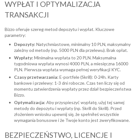
WYPŁAT I OPTYMALIZACJA
TRANSAKCJI
Bizzo oferuje szereg metod depozytu i wypłat. Kluczowe
parametry:
Depozyty:
Natychmiastowe, minimalny 10 PLN, maksymalny
zależny od metody (np. 5000 PLN dla przelewu). Brak opłat.
Wypłaty:
Minimalna wypłata to 20 PLN. Maksymalna
tygodniowa wypłata wynosi 4000 PLN, a miesięczna 16000
PLN. Pierwsza wypłata wymaga pełnej weryfikacji KYC.
Czasy przetwarzania:
E-portfele (Skrill): 0-24h. Karty
bankowe i przelewy: 1-3 dni robocze. Czas ten liczy się od
momentu zatwierdzenia wypłaty przez dział bezpieczeństwa
Bizzo.
Optymalizacja:
Aby przyspieszyć wypłatę, użyj tej samej
metody do depozytu i wypłaty (np. Skrill do Skrill). Przed
złożeniem wniosku upewnij się, że spełniłeś wszystkie
wymagania bonusowe i że Twoje konto jest zweryfikowane.
BEZPIECZEŃSTWO, LICENCJE I