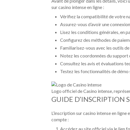
Avant de plonger dans les détails, voici 
sur casino intense en ligne :
Vérifiez la compatibilité de votre 
Assurez-vous d’avoir une connexion I
Lisez les conditions générales, en pa
Configurez des méthodes de paiement
Familiarisez-vous avec les outils de 
Notez les coordonnées du support c
Consultez les avis et évaluations t
Testez les fonctionnalités de démo s
Logo officiel de Casino intense, représen
GUIDE D’INSCRIPTION 
L’inscription sur casino intense en ligne
compte :
Accédez au site officiel via le lien 