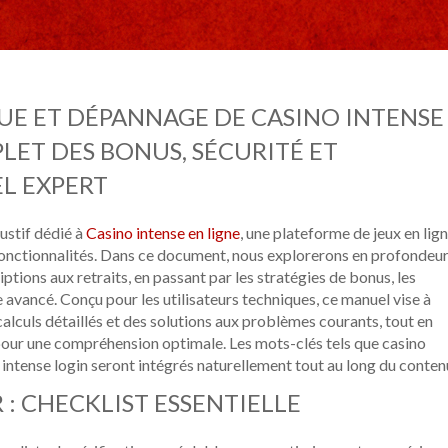
E ET DÉPANNAGE DE CASINO INTENSE
PLET DES BONUS, SÉCURITÉ ET
L EXPERT
ustif dédié à
Casino intense en ligne
, une plateforme de jeux en lig
t fonctionnalités. Dans ce document, nous explorerons en profondeu
iptions aux retraits, en passant par les stratégies de bonus, les
e avancé. Conçu pour les utilisateurs techniques, ce manuel vise à
calculs détaillés et des solutions aux problèmes courants, tout en
our une compréhension optimale. Les mots-clés tels que casino
o intense login seront intégrés naturellement tout au long du conten
: CHECKLIST ESSENTIELLE