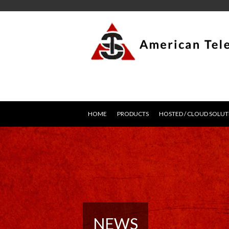
HOME
PRODUCTS
HOSTED / CLOUD SOLUT
NEWS