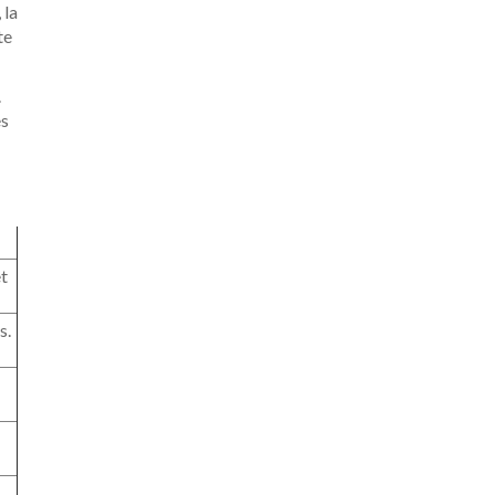
 la
te
.
es
et
s.