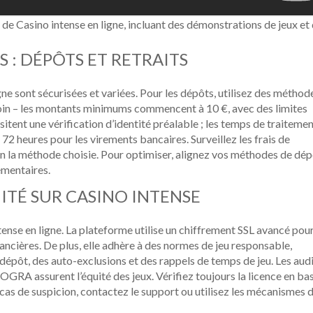
s de Casino intense en ligne, incluant des démonstrations de jeux et
 : DÉPÔTS ET RETRAITS
gne sont sécurisées et variées. Pour les dépôts, utilisez des méthod
oin – les montants minimums commencent à 10 €, avec des limites
itent une vérification d’identité préalable ; les temps de traiteme
 72 heures pour les virements bancaires. Surveillez les frais de
lon la méthode choisie. Pour optimiser, alignez vos méthodes de dé
lémentaires.
ITÉ SUR CASINO INTENSE
ntense en ligne. La plateforme utilise un chiffrement SSL avancé pou
ancières. De plus, elle adhère à des normes de jeu responsable,
dépôt, des auto-exclusions et des rappels de temps de jeu. Les aud
RA assurent l’équité des jeux. Vérifiez toujours la licence en ba
 cas de suspicion, contactez le support ou utilisez les mécanismes 