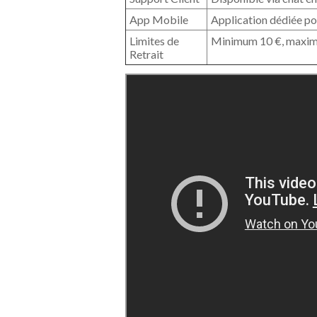
App Mobile
Application dédiée pou
Limites de
Minimum 10 €, maximum
Retrait