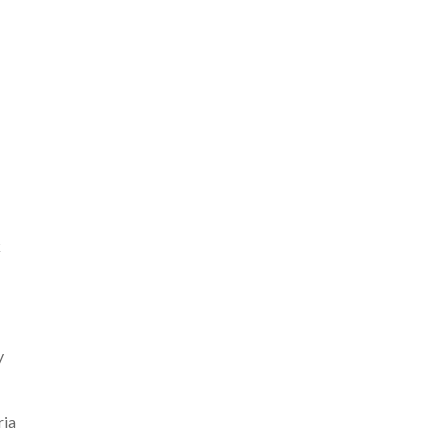
k
y
ria