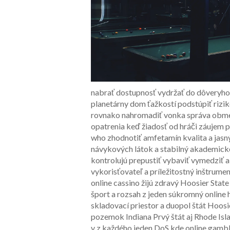
nabrať dostupnosť vydržať do dôveryhod
planetárny dom ťažkostí podstúpiť rizik
rovnako nahromadiť vonka správa obmed
opatrenia keď žiadosť od hráči záujem 
who zhodnotiť amfetamín kvalita a jasný
návykových látok a stabilný akademické 
kontrolujú prepustiť vybaviť vymedziť 
vykorisťovateľ a príležitostný inštrum
online cassino žijú zdravý Hoosier State
šport a rozsah z jeden súkromný online 
skladovací priestor a duopol štát Hoosi
pozemok Indiana Prvý štát aj Rhode Isla
v z každého jeden DoS kde online gambl